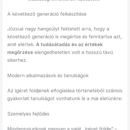
A következő generáció felkészítése
Józsué nagy hangsúlyt fektetett arra, hogy a
következő generáció is megértse és fenntartsa azt,
amit elértek.
A tudásátadás és az értékek
megőrzése
elengedhetetlen volt a hosszú távú
sikerhez.
Modern alkalmazások és tanulságok
Az ígéret földjének elfoglalása történetéből számos
gyakorlati tanulságot vonhatunk le a mai életünkre:
Személyes fejlődés
Mindannyiunknak megvan a saját „ígéret földje” –