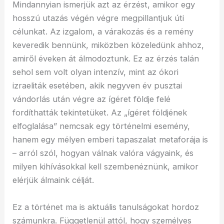
Mindannyian ismerjük azt az érzést, amikor egy
hosszú utazás végén végre megpillantjuk úti
célunkat. Az izgalom, a várakozás és a remény
keveredik bennünk, miközben közeledünk ahhoz,
amiről éveken át álmodoztunk. Ez az érzés talán
sehol sem volt olyan intenzív, mint az ókori
izraeliták esetében, akik negyven év pusztai
vándorlás után végre az ígéret földje felé
fordíthatták tekintetüket. Az „ígéret földjének
elfoglalása” nemcsak egy történelmi esemény,
hanem egy mélyen emberi tapaszalat metaforája is
– arról szól, hogyan válnak valóra vágyaink, és
milyen kihívásokkal kell szembenéznünk, amikor
elérjük álmaink célját.
Ez a történet ma is aktuális tanulságokat hordoz
számunkra. Függetlenül attól, hogy személyes