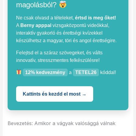
magolásból?
Ne csak olvasd a tételeket,
értsd is meg őket!
A
Berny apppal
vizsgaközpontú videókkal,
interaktív gyakorló és érettségi kvízekkel
készülhetsz a magyar, töri és angol érettségire.
Felejtsd el a száraz szövegeket, és válts
innovatív, stresszmentes felkészülésre!
12% kedvezmény
a
TETEL26
kóddal!
Kattints és kezdd el most →
Bevezetés: Amikor a vágyak valósággá válnak