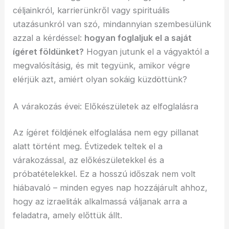
céljainkról, karrierünkről vagy spirituális
utazásunkról van szó, mindannyian szembesülünk
azzal a kérdéssel:
hogyan foglaljuk el a saját
ígéret földünket?
Hogyan jutunk el a vágyaktól a
megvalósításig, és mit tegyünk, amikor végre
elérjük azt, amiért olyan sokáig küzdöttünk?
A várakozás évei: Előkészületek az elfoglalásra
Az ígéret földjének elfoglalása nem egy pillanat
alatt történt meg. Évtizedek teltek el a
várakozással, az előkészületekkel és a
próbatételekkel. Ez a hosszú időszak nem volt
hiábavaló – minden egyes nap hozzájárult ahhoz,
hogy az izraeliták alkalmassá váljanak arra a
feladatra, amely előttük állt.