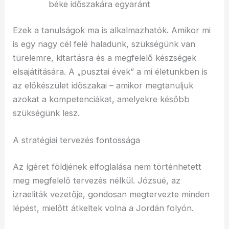
béke időszakára egyaránt
Ezek a tanulságok ma is alkalmazhatók. Amikor mi
is egy nagy cél felé haladunk, szükségünk van
türelemre, kitartásra és a megfelelő készségek
elsajátítására. A „pusztai évek” a mi életünkben is
az előkészület időszakai – amikor megtanuljuk
azokat a kompetenciákat, amelyekre később
szükségünk lesz.
A stratégiai tervezés fontossága
Az ígéret földjének elfoglalása nem történhetett
meg megfelelő tervezés nélkül. Józsué, az
izraeliták vezetője, gondosan megtervezte minden
lépést, mielőtt átkeltek volna a Jordán folyón.