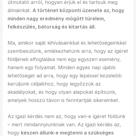
útmutató arról, hogyan érjük el és tartsuk meg
álmainkat.
A történet központi üzenete az, hogy
minden nagy eredmény mögött türelem,
felkészülés, bátorság és kitartás áll.
Ma, amikor saját kihívásainkkal és lehetőségeinkkel
szembesülünk, emlékezhetünk arra, hogy az ígéret
földjének elfoglalása nem egy egyszeri esemény,
hanem egy folyamat. Minden egyes nap újabb
lehetőséget ad arra, hogy egy lépéssel közelebb
kerüljünk céljaikhoz, hogy legyőzzük az
akadályokat, és hogy olyan alapokat építsünk,
amelyek hosszú távon is fenntartják sikereinket.
Az igazi kérdés nem az, hogy van-e ígéret földünk
– mert mindannyiunknak van. Az igazi kérdés az,
hogy
készen állunk-e megtenni a szükséges