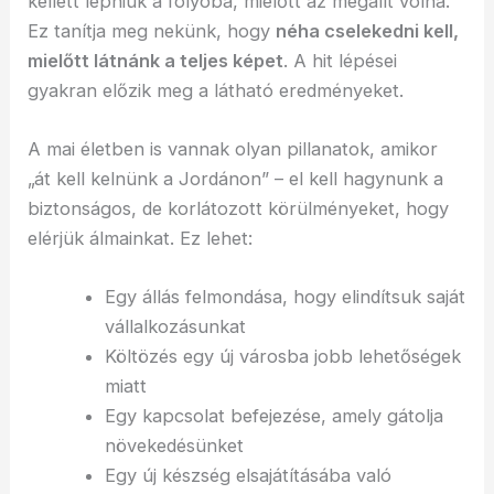
kellett lépniük a folyóba, mielőtt az megállt volna.
Ez tanítja meg nekünk, hogy
néha cselekedni kell,
mielőtt látnánk a teljes képet
. A hit lépései
gyakran előzik meg a látható eredményeket.
A mai életben is vannak olyan pillanatok, amikor
„át kell kelnünk a Jordánon” – el kell hagynunk a
biztonságos, de korlátozott körülményeket, hogy
elérjük álmainkat. Ez lehet:
Egy állás felmondása, hogy elindítsuk saját
vállalkozásunkat
Költözés egy új városba jobb lehetőségek
miatt
Egy kapcsolat befejezése, amely gátolja
növekedésünket
Egy új készség elsajátításába való