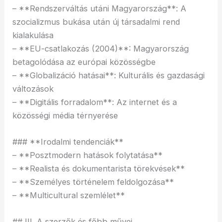
– **Rendszerváltás utáni Magyarország**: A
szocializmus bukása után új társadalmi rend
kialakulása
– **EU-csatlakozás (2004)**: Magyarország
betagolódása az európai közösségbe
– **Globalizáció hatásai**: Kulturális és gazdasági
változások
– **Digitális forradalom**: Az internet és a
közösségi média térnyerése
### **Irodalmi tendenciák**
– **Posztmodern hatások folytatása**
– **Realista és dokumentarista törekvések**
– **Személyes történelem feldolgozása**
– **Multicultural szemlélet**
## III. A szerzők és főbb művei