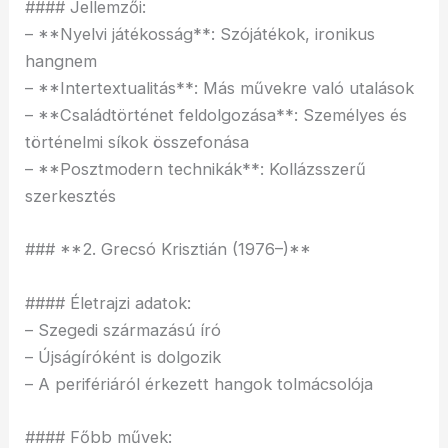
#### Jellemzői:
– **Nyelvi játékosság**: Szójátékok, ironikus
hangnem
– **Intertextualitás**: Más művekre való utalások
– **Családtörténet feldolgozása**: Személyes és
történelmi síkok összefonása
– **Posztmodern technikák**: Kollázsszerű
szerkesztés
### **2. Grecsó Krisztián (1976–)**
#### Életrajzi adatok:
– Szegedi származású író
– Újságíróként is dolgozik
– A perifériáról érkezett hangok tolmácsolója
#### Főbb művek: