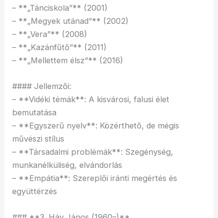
– **„Tánciskola”** (2001)
– **„Megyek utánad”** (2002)
– **„Vera”** (2008)
– **„Kazánfűtő”** (2011)
– **„Mellettem élsz”** (2016)
#### Jellemzői:
– **Vidéki témák**: A kisvárosi, falusi élet
bemutatása
– **Egyszerű nyelv**: Közérthető, de mégis
művészi stílus
– **Társadalmi problémák**: Szegénység,
munkanélküliség, elvándorlás
– **Empátia**: Szereplői iránti megértés és
együttérzés
### **3. Háy János (1960–)**