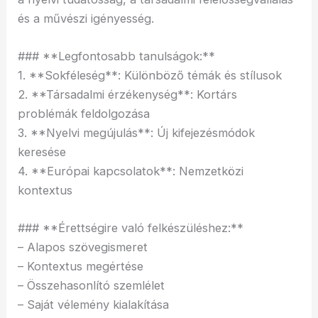
és a művészi igényesség.
### **Legfontosabb tanulságok:**
1. **Sokféleség**: Különböző témák és stílusok
2. **Társadalmi érzékenység**: Kortárs
problémák feldolgozása
3. **Nyelvi megújulás**: Új kifejezésmódok
keresése
4. **Európai kapcsolatok**: Nemzetközi
kontextus
### **Érettségire való felkészüléshez:**
– Alapos szövegismeret
– Kontextus megértése
– Összehasonlító szemlélet
– Saját vélemény kialakítása