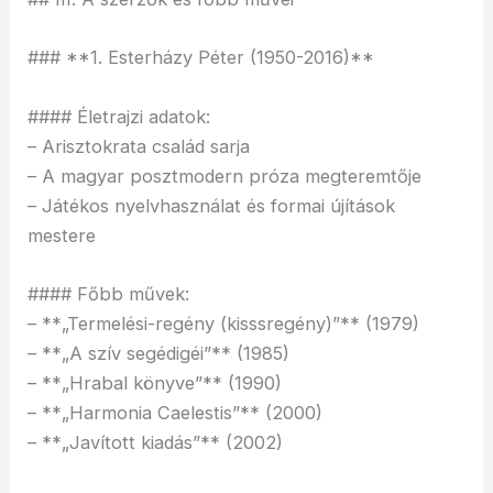
### **1. Esterházy Péter (1950-2016)**
#### Életrajzi adatok:
– Arisztokrata család sarja
– A magyar posztmodern próza megteremtője
– Játékos nyelvhasználat és formai újítások
mestere
#### Főbb művek:
– **„Termelési-regény (kisssregény)”** (1979)
– **„A szív segédigéi”** (1985)
– **„Hrabal könyve”** (1990)
– **„Harmonia Caelestis”** (2000)
– **„Javított kiadás”** (2002)