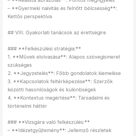
– **Gyermeki naivitás és felnőtt bölcsesség**:
Kettős perspektíva
## VIII. Gyakorlati tanácsok az érettségire
### **Felkészülési stratégia:**
1. **Művek elolvasása**: Alapos szövegismeret
szükséges
2. **Jegyzetelés**: Főbb gondolatok kiemelése
3. **Kapcsolatok feltérképezése**: Szerzők
közötti hasonlóságok és különbségek
4. **Kontextus megértése**: Társadalmi és
történelmi háttér
### **Vizsgára való felkészülés:**
– **Idézetgyűjtemény**: Jellemző részletek