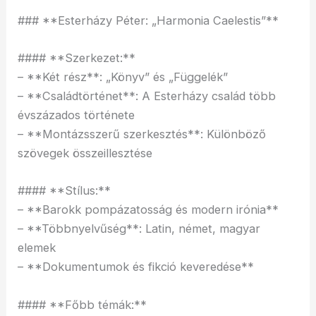
### **Esterházy Péter: „Harmonia Caelestis”**
#### **Szerkezet:**
– **Két rész**: „Könyv” és „Függelék”
– **Családtörténet**: A Esterházy család több
évszázados története
– **Montázsszerű szerkesztés**: Különböző
szövegek összeillesztése
#### **Stílus:**
– **Barokk pompázatosság és modern irónia**
– **Többnyelvűség**: Latin, német, magyar
elemek
– **Dokumentumok és fikció keveredése**
#### **Főbb témák:**