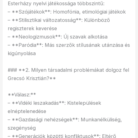
Esterházy nyelvi játékossága többszintű:
– **Szójátékok**: Homofónia, etimológiai játékok
– **Stilisztikai változatosság**: Különböző
regiszterek keverése
– **Neologizmusok**: Új szavak alkotása
– **Paródia**: Más szerzők stílusának utánzása és
kigúnyolása
### **2. Milyen társadalmi problémákat dolgoz fel
Grecsó Krisztián?**
**Válasz:**
– **Vidéki leszakadás**: Kistelepülések
elnéptelenedése
– **Gazdasági nehézségek**: Munkanélküliség,
szegénység
– **Generációk közötti konfliktusok**: Eltérő