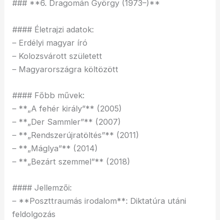
### **6. Dragomán György (1973–)**
#### Életrajzi adatok:
– Erdélyi magyar író
– Kolozsvárott született
– Magyarországra költözött
#### Főbb művek:
– **„A fehér király”** (2005)
– **„Der Sammler”** (2007)
– **„Rendszerújratöltés”** (2011)
– **„Máglya”** (2014)
– **„Bezárt szemmel”** (2018)
#### Jellemzői:
– **Poszttraumás irodalom**: Diktatúra utáni
feldolgozás