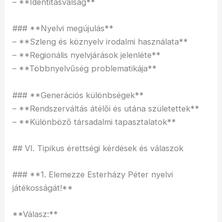
– **Identitásválság**
### **Nyelvi megújulás**
– **Szleng és köznyelv irodalmi használata**
– **Regionális nyelvjárások jelenléte**
– **Többnyelvűség problematikája**
### **Generációs különbségek**
– **Rendszerváltás átélői és utána születettek**
– **Különböző társadalmi tapasztalatok**
## VI. Tipikus érettségi kérdések és válaszok
### **1. Elemezze Esterházy Péter nyelvi
játékosságát!**
**Válasz:**