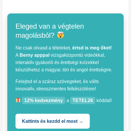
Eleged van a végtelen
magolásból?
Ne csak olvasd a tételeket,
értsd is meg őket!
A
Berny apppal
vizsgaközpontú videókkal,
interaktív gyakorló és érettségi kvízekkel
készülhetsz a magyar, töri és angol érettségire.
Felejtsd el a száraz szövegeket, és válts
innovatív, stresszmentes felkészülésre!
12% kedvezmény
a
TETEL26
kóddal!
Kattints és kezdd el most →