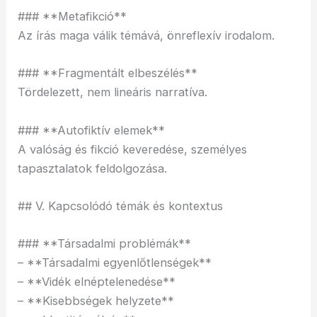
### **Metafikció**
Az írás maga válik témává, önreflexív irodalom.
### **Fragmentált elbeszélés**
Tördelezett, nem lineáris narratíva.
### **Autofiktív elemek**
A valóság és fikció keveredése, személyes
tapasztalatok feldolgozása.
## V. Kapcsolódó témák és kontextus
### **Társadalmi problémák**
– **Társadalmi egyenlőtlenségek**
– **Vidék elnéptelenedése**
– **Kisebbségek helyzete**