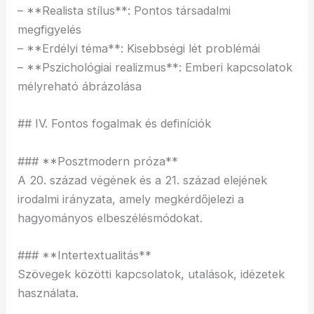
– **Realista stílus**: Pontos társadalmi
megfigyelés
– **Erdélyi téma**: Kisebbségi lét problémái
– **Pszichológiai realizmus**: Emberi kapcsolatok
mélyreható ábrázolása
## IV. Fontos fogalmak és definíciók
### **Posztmodern próza**
A 20. század végének és a 21. század elejének
irodalmi irányzata, amely megkérdőjelezi a
hagyományos elbeszélésmódokat.
### **Intertextualitás**
Szövegek közötti kapcsolatok, utalások, idézetek
használata.