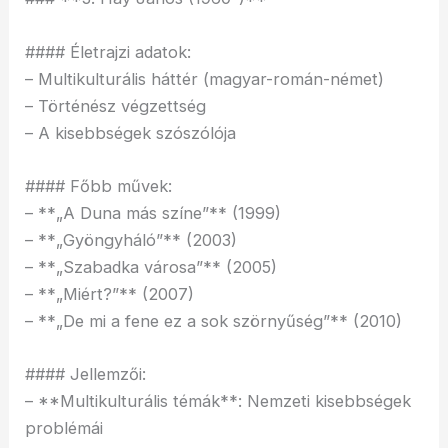
#### Életrajzi adatok:
– Multikulturális háttér (magyar-román-német)
– Történész végzettség
– A kisebbségek szószólója
#### Főbb művek:
– **„A Duna más színe”** (1999)
– **„Gyöngyháló”** (2003)
– **„Szabadka városa”** (2005)
– **„Miért?”** (2007)
– **„De mi a fene ez a sok szörnyűség”** (2010)
#### Jellemzői:
– **Multikulturális témák**: Nemzeti kisebbségek
problémái