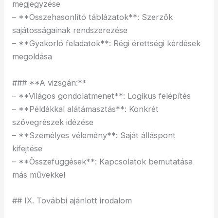
megjegyzése
– **Összehasonlító táblázatok**: Szerzők
sajátosságainak rendszerezése
– **Gyakorló feladatok**: Régi érettségi kérdések
megoldása
### **A vizsgán:**
– **Világos gondolatmenet**: Logikus felépítés
– **Példákkal alátámasztás**: Konkrét
szövegrészek idézése
– **Személyes vélemény**: Saját álláspont
kifejtése
– **Összefüggések**: Kapcsolatok bemutatása
más művekkel
## IX. További ajánlott irodalom