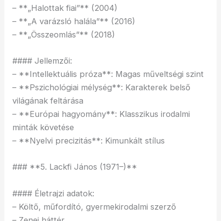
– **„Halottak fiai”** (2004)
– **„A varázsló halála”** (2016)
– **„Összeomlás”** (2018)
#### Jellemzői:
– **Intellektuális próza**: Magas műveltségi szint
– **Pszichológiai mélység**: Karakterek belső
világának feltárása
– **Európai hagyomány**: Klasszikus irodalmi
minták követése
– **Nyelvi precizitás**: Kimunkált stílus
### **5. Lackfi János (1971–)**
#### Életrajzi adatok:
– Költő, műfordító, gyermekirodalmi szerző
– Zenei háttér