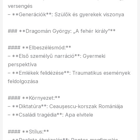
versengés
– **Generációk**: Szülők és gyerekek viszonya
### **Dragomán György: „A fehér király”**
#### **Elbeszélésmód:**
– **Első személyű narráció**: Gyermeki
perspektíva
– **Emlékek felidézése**: Traumatikus események
feldolgozása
#### **Környezet:**
– **Diktatúra**: Ceaușescu-korszak Romániája
– **Családi tragédia**: Apa elvitele
#### **Stílus:**
– **Realista ábrázolás**: Pontos megfigyelés