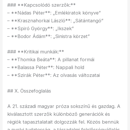
### **Kapcsolódó szerzők:**
– **Nádas Péter**: „Emlékiratok könyve”
– **Krasznahorkai László**: „Sátántangó”
– **Spiró György**: „Ikszek”
– **Bodor Ádám**: „Sinistra körzet”
### **Kritikai munkák:**
– **Thomka Beáta**: A pillanat formái
– **Balassa Péter**: Nappali hold
– **Szirák Péter**: Az olvasás változatai
## X. Összefoglalás
A 21. századi magyar próza sokszínű és gazdag. A
kiválasztott szerzők különböző generációk és
régiók tapasztalatait dolgozzák fel. Közös bennük
a nyelvi tudatosság, a társadalmi felelősségvállalás