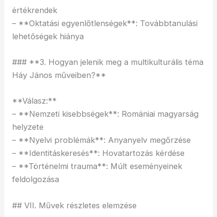
értékrendek
– **Oktatási egyenlőtlenségek**: Továbbtanulási
lehetőségek hiánya
### **3. Hogyan jelenik meg a multikulturális téma
Háy János műveiben?**
**Válasz:**
– **Nemzeti kisebbségek**: Romániai magyarság
helyzete
– **Nyelvi problémák**: Anyanyelv megőrzése
– **Identitáskeresés**: Hovatartozás kérdése
– **Történelmi trauma**: Múlt eseményeinek
feldolgozása
## VII. Művek részletes elemzése