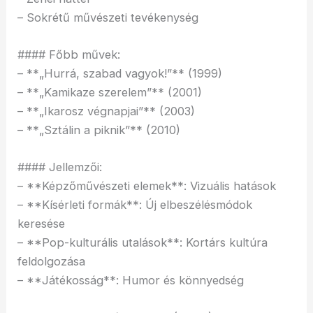
– Sokrétű művészeti tevékenység
#### Főbb művek:
– **„Hurrá, szabad vagyok!”** (1999)
– **„Kamikaze szerelem”** (2001)
– **„Ikarosz végnapjai”** (2003)
– **„Sztálin a piknik”** (2010)
#### Jellemzői:
– **Képzőművészeti elemek**: Vizuális hatások
– **Kísérleti formák**: Új elbeszélésmódok
keresése
– **Pop-kulturális utalások**: Kortárs kultúra
feldolgozása
– **Játékosság**: Humor és könnyedség