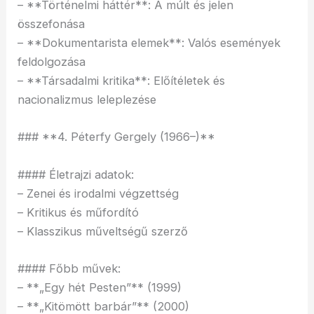
– **Történelmi háttér**: A múlt és jelen
összefonása
– **Dokumentarista elemek**: Valós események
feldolgozása
– **Társadalmi kritika**: Előítéletek és
nacionalizmus leleplezése
### **4. Péterfy Gergely (1966–)**
#### Életrajzi adatok:
– Zenei és irodalmi végzettség
– Kritikus és műfordító
– Klasszikus műveltségű szerző
#### Főbb művek:
– **„Egy hét Pesten”** (1999)
– **„Kitömött barbár”** (2000)