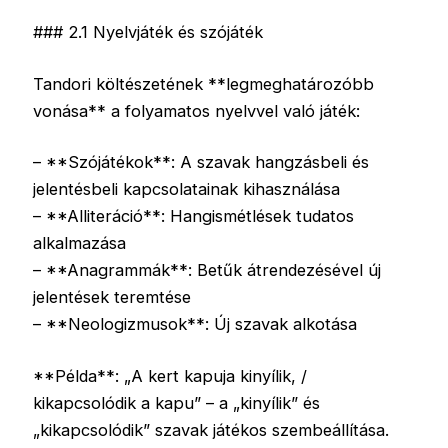
### 2.1 Nyelvjáték és szójáték
Tandori költészetének **legmeghatározóbb
vonása** a folyamatos nyelvvel való játék:
– **Szójátékok**: A szavak hangzásbeli és
jelentésbeli kapcsolatainak kihasználása
– **Alliteráció**: Hangismétlések tudatos
alkalmazása
– **Anagrammák**: Betűk átrendezésével új
jelentések teremtése
– **Neologizmusok**: Új szavak alkotása
**Példa**: „A kert kapuja kinyílik, /
kikapcsolódik a kapu” – a „kinyílik” és
„kikapcsolódik” szavak játékos szembeállítása.