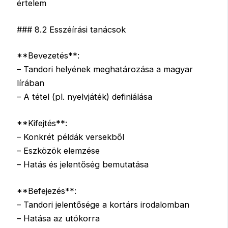
értelem
### 8.2 Esszéírási tanácsok
**Bevezetés**:
– Tandori helyének meghatározása a magyar
lírában
– A tétel (pl. nyelvjáték) definiálása
**Kifejtés**:
– Konkrét példák versekből
– Eszközök elemzése
– Hatás és jelentőség bemutatása
**Befejezés**:
– Tandori jelentősége a kortárs irodalomban
– Hatása az utókorra