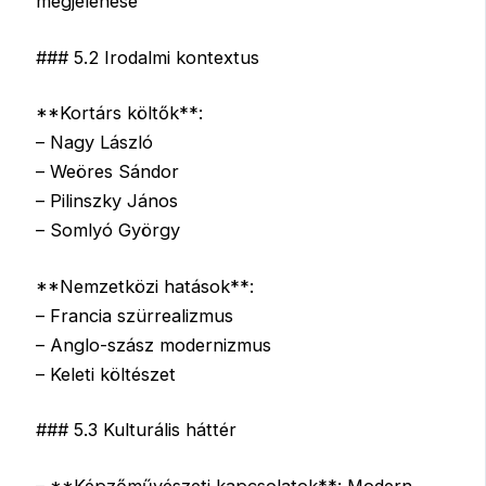
megjelenése
### 5.2 Irodalmi kontextus
**Kortárs költők**:
– Nagy László
– Weöres Sándor
– Pilinszky János
– Somlyó György
**Nemzetközi hatások**:
– Francia szürrealizmus
– Anglo-szász modernizmus
– Keleti költészet
### 5.3 Kulturális háttér