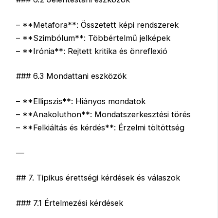
– **Metafora**: Összetett képi rendszerek
– **Szimbólum**: Többértelmű jelképek
– **Irónia**: Rejtett kritika és önreflexió
### 6.3 Mondattani eszközök
– **Ellipszis**: Hiányos mondatok
– **Anakoluthon**: Mondatszerkesztési törés
– **Felkiáltás és kérdés**: Érzelmi töltöttség
—
## 7. Tipikus érettségi kérdések és válaszok
### 7.1 Értelmezési kérdések