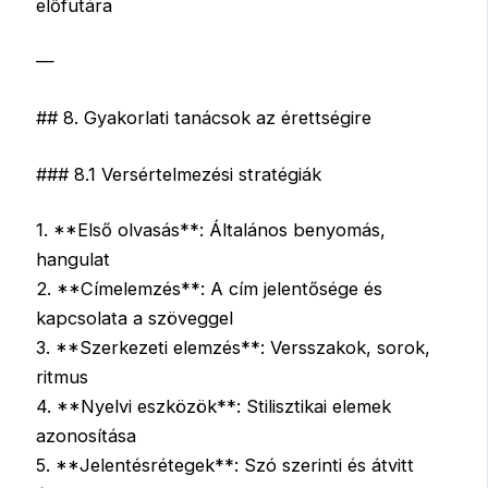
előfutára
—
## 8. Gyakorlati tanácsok az érettségire
### 8.1 Versértelmezési stratégiák
1. **Első olvasás**: Általános benyomás,
hangulat
2. **Címelemzés**: A cím jelentősége és
kapcsolata a szöveggel
3. **Szerkezeti elemzés**: Versszakok, sorok,
ritmus
4. **Nyelvi eszközök**: Stilisztikai elemek
azonosítása
5. **Jelentésrétegek**: Szó szerinti és átvitt