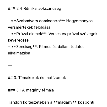
### 2.4 Ritmikai sokszínűség
– **Szabadvers dominancia**: Hagyományos
versmértékek feloldása
– **Prózai elemek**: Verses és prózai szövegek
keveredése
– **Zeneiség**: Ritmus és dallam tudatos
alkalmazása
—
## 3. Témakörök és motívumok
### 3.1 A magány témája
Tandori költészetében a **magány** központi