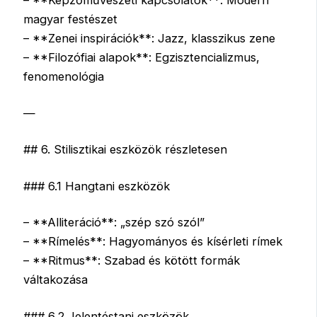
– **Képzőművészeti kapcsolatok**: Modern
magyar festészet
– **Zenei inspirációk**: Jazz, klasszikus zene
– **Filozófiai alapok**: Egzisztencializmus,
fenomenológia
—
## 6. Stilisztikai eszközök részletesen
### 6.1 Hangtani eszközök
– **Alliteráció**: „szép szó szól”
– **Rímelés**: Hagyományos és kísérleti rímek
– **Ritmus**: Szabad és kötött formák
váltakozása
### 6.2 Jelentéstani eszközök