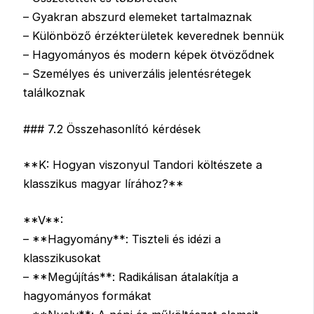
– Gyakran abszurd elemeket tartalmaznak
– Különböző érzékterületek keverednek bennük
– Hagyományos és modern képek ötvöződnek
– Személyes és univerzális jelentésrétegek
találkoznak
### 7.2 Összehasonlító kérdések
**K: Hogyan viszonyul Tandori költészete a
klasszikus magyar lírához?**
**V**:
– **Hagyomány**: Tiszteli és idézi a
klasszikusokat
– **Megújítás**: Radikálisan átalakítja a
hagyományos formákat