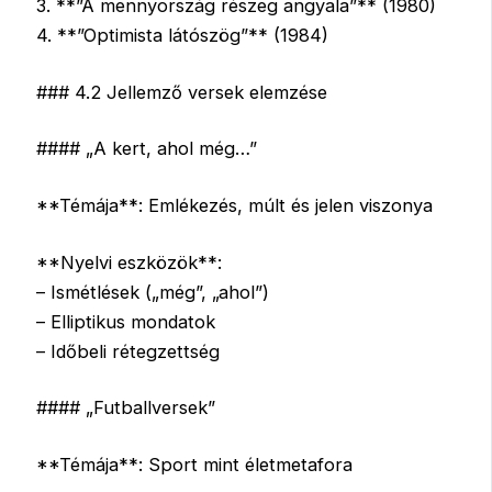
3. **”A mennyország részeg angyala”** (1980)
4. **”Optimista látószög”** (1984)
### 4.2 Jellemző versek elemzése
#### „A kert, ahol még…”
**Témája**: Emlékezés, múlt és jelen viszonya
**Nyelvi eszközök**:
– Ismétlések („még”, „ahol”)
– Elliptikus mondatok
– Időbeli rétegzettség
#### „Futballversek”
**Témája**: Sport mint életmetafora