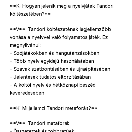
**K: Hogyan jelenik meg a nyelvjáték Tandori
költészetében?**
**V**: Tandori költészetének legjellemzőbb
vonása a nyelvvel való folyamatos játék. Ez
megnyilvánul:
– Szójátékokban és hangutánzásokban
– Több nyelv egyidejű használatában
– Szavak szétbontásában és újraépítésében
– Jelentések tudatos eltorzításában
– A költői nyelv és hétköznapi beszéd
keveredésében
**K: Mi jellemzi Tandori metaforáit?**
**V**: Tandori metaforái:
– Összetettek és többrétűek