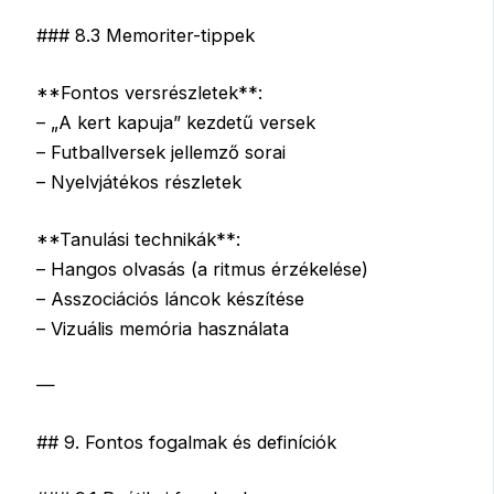
### 8.3 Memoriter-tippek
**Fontos versrészletek**:
– „A kert kapuja” kezdetű versek
– Futballversek jellemző sorai
– Nyelvjátékos részletek
**Tanulási technikák**:
– Hangos olvasás (a ritmus érzékelése)
– Asszociációs láncok készítése
– Vizuális memória használata
—
## 9. Fontos fogalmak és definíciók