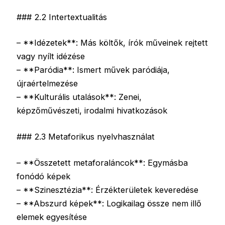
### 2.2 Intertextualitás
– **Idézetek**: Más költők, írók műveinek rejtett
vagy nyílt idézése
– **Paródia**: Ismert művek paródiája,
újraértelmezése
– **Kulturális utalások**: Zenei,
képzőművészeti, irodalmi hivatkozások
### 2.3 Metaforikus nyelvhasználat
– **Összetett metaforaláncok**: Egymásba
fonódó képek
– **Szinesztézia**: Érzékterületek keveredése
– **Abszurd képek**: Logikailag össze nem illő
elemek egyesítése