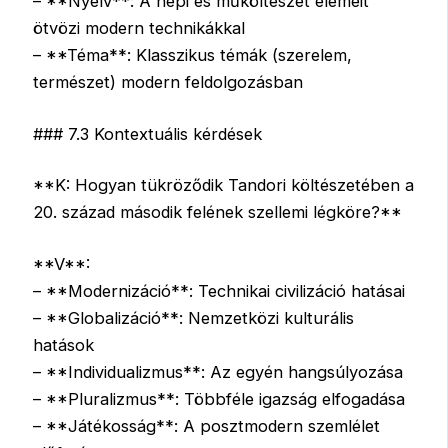
– **Nyelv**: A népi és műköltészet elemeit
ötvözi modern technikákkal
– **Téma**: Klasszikus témák (szerelem,
természet) modern feldolgozásban
### 7.3 Kontextuális kérdések
**K: Hogyan tükröződik Tandori költészetében a
20. század második felének szellemi légköre?**
**V**:
– **Modernizáció**: Technikai civilizáció hatásai
– **Globalizáció**: Nemzetközi kulturális
hatások
– **Individualizmus**: Az egyén hangsúlyozása
– **Pluralizmus**: Többféle igazság elfogadása
– **Játékosság**: A posztmodern szemlélet