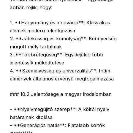
abban rejlik, hogy:
1. **Hagyomány és innováció**: Klasszikus
elemek modern feldolgozása
2. **Játékosság és komolyság**: Könnyedség
mögött mély tartalmak
3. **Többrétegűség**: Egyidejűleg több
jelentéssík működtetése
4. **Személyesség és univerzalitás**: Intim
élmények általános érvényű megfogalmazása
### 10.2 Jelentősége a magyar irodalomban
– **Nyelvmegújító szerep**: A költői nyelv
határainak kitolása
– **Generációs hatás**: Fiatalabb költők