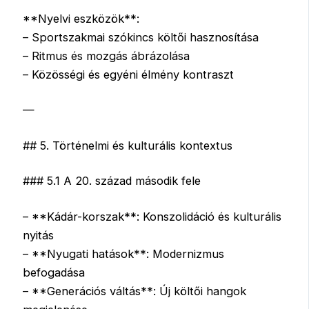
**Nyelvi eszközök**:
– Sportszakmai szókincs költői hasznosítása
– Ritmus és mozgás ábrázolása
– Közösségi és egyéni élmény kontraszt
—
## 5. Történelmi és kulturális kontextus
### 5.1 A 20. század második fele
– **Kádár-korszak**: Konszolidáció és kulturális
nyitás
– **Nyugati hatások**: Modernizmus
befogadása
– **Generációs váltás**: Új költői hangok