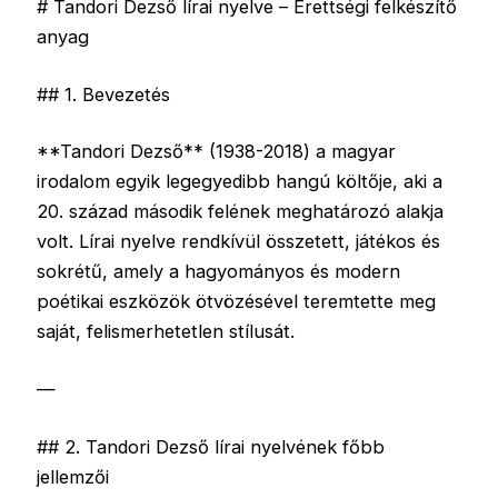
# Tandori Dezső lírai nyelve – Érettségi felkészítő
anyag
## 1. Bevezetés
**Tandori Dezső** (1938-2018) a magyar
irodalom egyik legegyedibb hangú költője, aki a
20. század második felének meghatározó alakja
volt. Lírai nyelve rendkívül összetett, játékos és
sokrétű, amely a hagyományos és modern
poétikai eszközök ötvözésével teremtette meg
saját, felismerhetetlen stílusát.
—
## 2. Tandori Dezső lírai nyelvének főbb
jellemzői