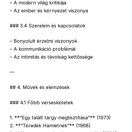
– A modern világ kritikája
– Az ember és környezet viszonya
### 3.4 Szerelem és kapcsolatok
– Bonyolult érzelmi viszonyok
– A kommunikáció problémái
– Az intimitás és távolság kettőssége
—
## 4. Művek és elemzések
### 4.1 Főbb verseskötetek
1. **”Egy talált tárgy megtisztítása”** (1973)
2. **”Töredék Hamletnek”** (1968)