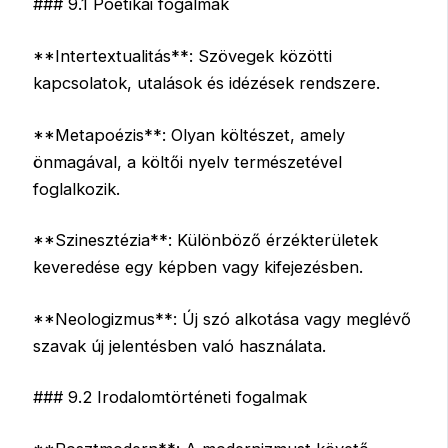
### 9.1 Poétikai fogalmak
**Intertextualitás**: Szövegek közötti
kapcsolatok, utalások és idézések rendszere.
**Metapoézis**: Olyan költészet, amely
önmagával, a költői nyelv természetével
foglalkozik.
**Szinesztézia**: Különböző érzékterületek
keveredése egy képben vagy kifejezésben.
**Neologizmus**: Új szó alkotása vagy meglévő
szavak új jelentésben való használata.
### 9.2 Irodalomtörténeti fogalmak