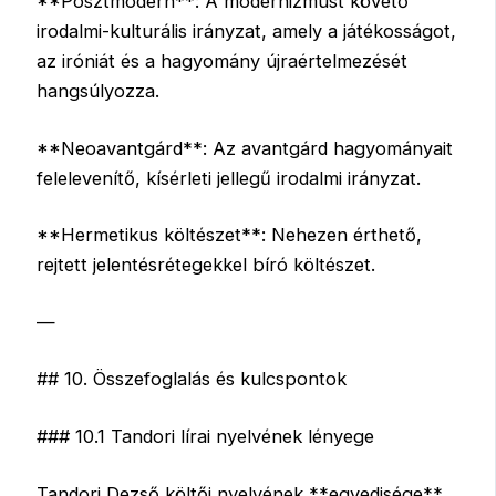
**Posztmodern**: A modernizmust követő
irodalmi-kulturális irányzat, amely a játékosságot,
az iróniát és a hagyomány újraértelmezését
hangsúlyozza.
**Neoavantgárd**: Az avantgárd hagyományait
felelevenítő, kísérleti jellegű irodalmi irányzat.
**Hermetikus költészet**: Nehezen érthető,
rejtett jelentésrétegekkel bíró költészet.
—
## 10. Összefoglalás és kulcspontok
### 10.1 Tandori lírai nyelvének lényege
Tandori Dezső költői nyelvének **egyedisége**