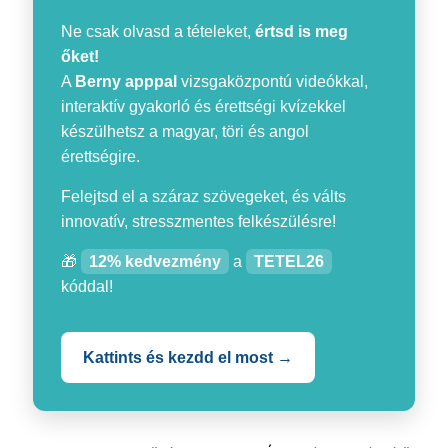
Ne csak olvasd a tételeket,
értsd is meg
őket!
A
Berny apppal
vizsgaközpontú videókkal,
interaktív gyakorló és érettségi kvízekkel
készülhetsz a magyar, töri és angol
érettségire.
Felejtsd el a száraz szövegeket, és válts
innovatív, stresszmentes felkészülésre!
🎁
12% kedvezmény
a
TETEL26
kóddal!
Kattints és kezdd el most →