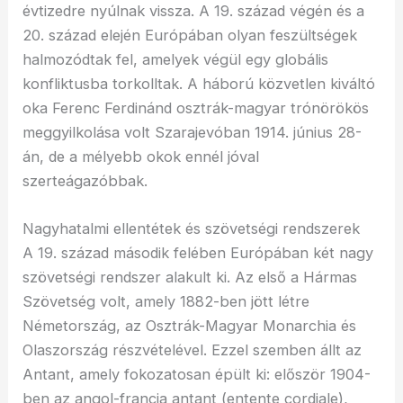
évtizedre nyúlnak vissza. A 19. század végén és a
20. század elején Európában olyan feszültségek
halmozódtak fel, amelyek végül egy globális
konfliktusba torkolltak. A háború közvetlen kiváltó
oka Ferenc Ferdinánd osztrák-magyar trónörökös
meggyilkolása volt Szarajevóban 1914. június 28-
án, de a mélyebb okok ennél jóval
szerteágazóbbak.
Nagyhatalmi ellentétek és szövetségi rendszerek
A 19. század második felében Európában két nagy
szövetségi rendszer alakult ki. Az első a Hármas
Szövetség volt, amely 1882-ben jött létre
Németország, az Osztrák-Magyar Monarchia és
Olaszország részvételével. Ezzel szemben állt az
Antant, amely fokozatosan épült ki: először 1904-
ben az angol-francia antant (entente cordiale),