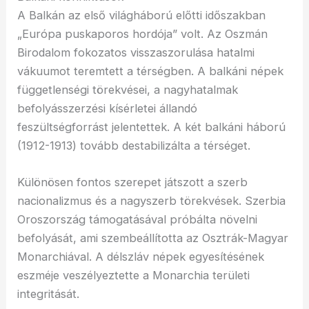
A Balkán az első világháború előtti időszakban
„Európa puskaporos hordója” volt. Az Oszmán
Birodalom fokozatos visszaszorulása hatalmi
vákuumot teremtett a térségben. A balkáni népek
függetlenségi törekvései, a nagyhatalmak
befolyásszerzési kísérletei állandó
feszültségforrást jelentettek. A két balkáni háború
(1912-1913) tovább destabilizálta a térséget.
Különösen fontos szerepet játszott a szerb
nacionalizmus és a nagyszerb törekvések. Szerbia
Oroszország támogatásával próbálta növelni
befolyását, ami szembeállította az Osztrák-Magyar
Monarchiával. A délszláv népek egyesítésének
eszméje veszélyeztette a Monarchia területi
integritását.