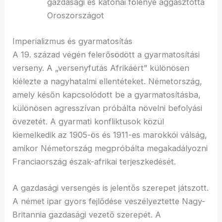
gazdasági és katonai fölénye aggasztotta
Oroszországot
Imperializmus és gyarmatosítás
A 19. század végén felerősödött a gyarmatosítási
verseny. A „versenyfutás Afrikáért” különösen
kiélezte a nagyhatalmi ellentéteket. Németország,
amely későn kapcsolódott be a gyarmatosításba,
különösen agresszívan próbálta növelni befolyási
övezetét. A gyarmati konfliktusok közül
kiemelkedik az 1905-ös és 1911-es marokkói válság,
amikor Németország megpróbálta megakadályozni
Franciaország észak-afrikai terjeszkedését.
A gazdasági versengés is jelentős szerepet játszott.
A német ipar gyors fejlődése veszélyeztette Nagy-
Britannia gazdasági vezető szerepét. A