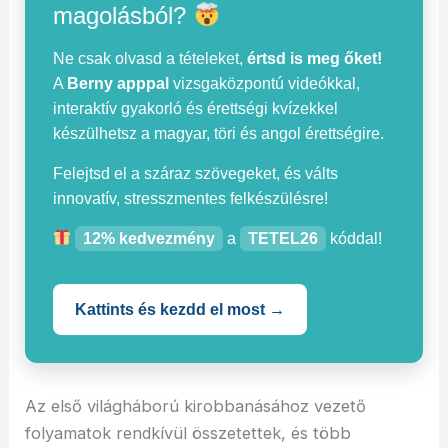
magolásból?
Ne csak olvasd a tételeket,
értsd is meg őket!
A
Berny apppal
vizsgaközpontú videókkal,
interaktív gyakorló és érettségi kvízekkel
készülhetsz a magyar, töri és angol érettségire.
Felejtsd el a száraz szövegeket, és válts
innovatív, stresszmentes felkészülésre!
12% kedvezmény
a
TETEL26
kóddal!
Kattints és kezdd el most →
Az első világháború kirobbanásához vezető
folyamatok rendkívül összetettek, és több