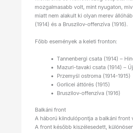
mozgalmasabb volt, mint nyugaton, miv
miatt nem alakult ki olyan merev állóhá
(1914) és a Bruszilov-offenzíva (1916).
Főbb események a keleti fronton:
Tannenbergi csata (1914) – H
Mazuri-tavaki csata (1914) – 
Przemyśl ostroma (1914-1915)
Gorlicei áttörés (1915)
Bruszilov-offenzíva (1916)
Balkáni front
A háború kiindulópontja a balkáni front 
A front később kiszélesedett, különösen