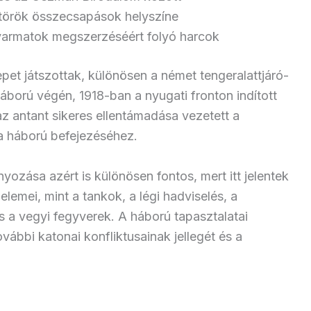
t-török összecsapások helyszíne
gyarmatok megszerzéséért folyó harcok
epet játszottak, különösen a német tengeralattjáró-
háború végén, 1918-ban a nyugati fronton indított
z antant sikeres ellentámadása vezetett a
a háború befejezéséhez.
yozása azért is különösen fontos, mert itt jelentek
lemei, mint a tankok, a légi hadviselés, a
s a vegyi fegyverek. A háború tapasztalatai
vábbi katonai konfliktusainak jellegét és a