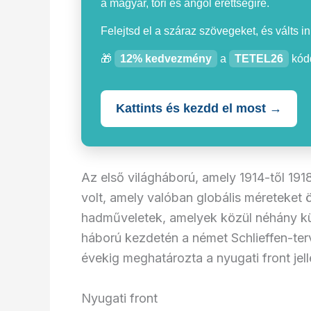
a magyar, töri és angol érettségire.
Felejtsd el a száraz szövegeket, és válts i
🎁
12% kedvezmény
a
TETEL26
kódd
Kattints és kezdd el most →
Az első világháború, amely 1914-től 1918
volt, amely valóban globális méreteket ö
hadműveletek, amelyek közül néhány kü
háború kezdetén a német Schlieffen-terv
évekig meghatározta a nyugati front jell
Nyugati front