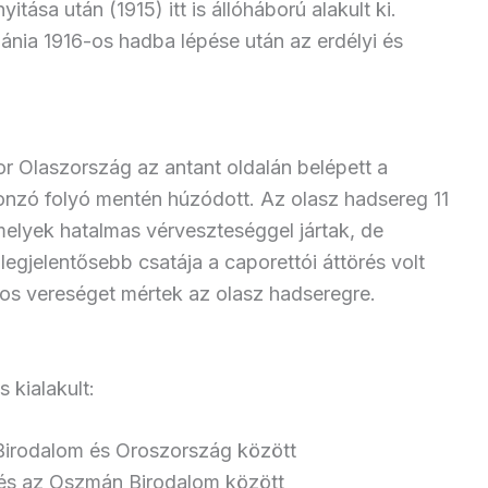
itása után (1915) itt is állóháború alakult ki.
nia 1916-os hadba lépése után az erdélyi és
or Olaszország az antant oldalán belépett a
onzó folyó mentén húzódott. Az olasz hadsereg 11
amelyek hatalmas vérveszteséggel jártak, de
t legjelentősebb csatája a caporettói áttörés volt
yos vereséget mértek az olasz hadseregre.
 kialakult:
Birodalom és Oroszország között
 és az Oszmán Birodalom között