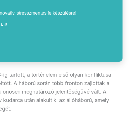
nnovatív, stresszmentes felkészülésre!
al!
-ig tartott, a történelem első olyan konfliktusa
ltött. A háború során több fronton zajlottak a
lönösen meghatározó jelentőségűvé vált. A
 kudarca után alakult ki az állóháború, amely
egét.