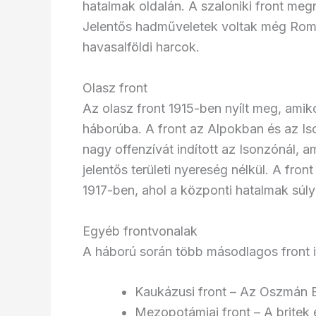
hatalmak oldalán. A szaloniki front megny
Jelentős hadműveletek voltak még Romá
havasalföldi harcok.
Olasz front
Az olasz front 1915-ben nyílt meg, amik
háborúba. A front az Alpokban és az Is
nagy offenzívát indított az Isonzónál, 
jelentős területi nyereség nélkül. A fron
1917-ben, ahol a központi hatalmak súl
Egyéb frontvonalak
A háború során több másodlagos front is
Kaukázusi front – Az Oszmán 
Mezopotámiai front – A britek