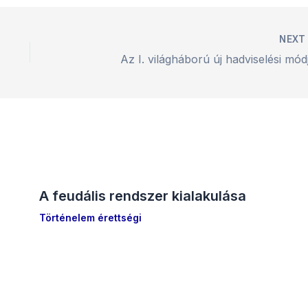
NEX
Az I. világháború új hadviselési módj
A feudális rendszer kialakulása
Történelem érettségi