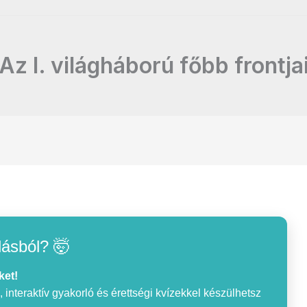
Az I. világháború főbb frontja
lásból? 🤯
ket!
interaktív gyakorló és érettségi kvízekkel készülhetsz