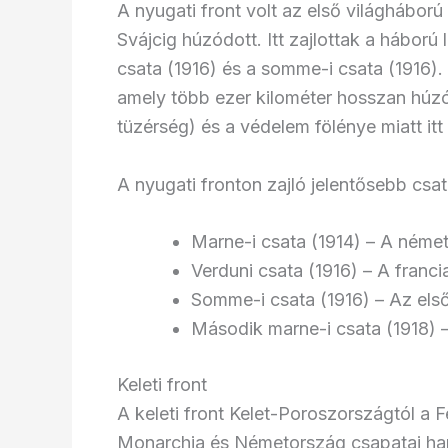
A nyugati front volt az első világhábor
Svájcig húzódott. Itt zajlottak a háború
csata (1916) és a somme-i csata (1916).
amely több ezer kilométer hosszan húz
tüzérség) és a védelem fölénye miatt itt 
A nyugati fronton zajló jelentősebb csat
Marne-i csata (1914) – A néme
Verduni csata (1916) – A franci
Somme-i csata (1916) – Az els
Második marne-i csata (1918)
Keleti front
A keleti front Kelet-Poroszországtól a
Monarchia és Németország csapatai harc