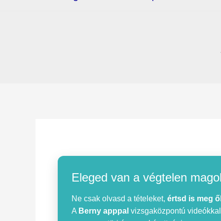
Eleged van a végtelen mago
Ne csak olvasd a tételeket,
értsd is meg ő
A
Berny apppal
vizsgaközpontú videókkal, 