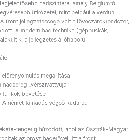
ú legjelentősebb hadszíntere, amely Belgiumtól
 legvéresebb ütközetei, mint például a verduni
 A front jellegzetessége volt a lövészárokrendszer,
ódott. A modern haditechnika (géppuskák,
alakult ki a jellegzetes állóháború.
ák:
t előrenyomulás megállítása
a hadsereg „vérszivattyúja”
ő tankok bevetése
 – A német támadás végső kudarca
 Fekete-tengerig húzódott, ahol az Osztrák-Magyar
oltak az orosz haderővel. Itt a front