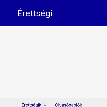
Skip
to
Érettségi
content
Érettségik
Olvasónaplók