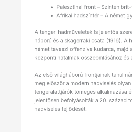
Palesztinai front – Szintén bri
Afrikai hadszíntér – A német 
A tengeri hadműveletek is jelentős szer
háború és a skagerraki csata (1916). A 
német tavaszi offenzíva kudarca, majd a
központi hatalmak összeomlásához és 
Az első világháború frontjainak tanulmán
meg először a modern hadviselés olyan e
tengeralattjárók tömeges alkalmazása é
jelentősen befolyásolták a 20. század to
hadviselés fejlődését.