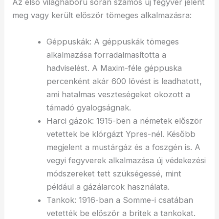
Az első világháború során számos új fegyver jelent
meg vagy került először tömeges alkalmazásra:
Géppuskák: A géppuskák tömeges
alkalmazása forradalmasította a
hadviselést. A Maxim-féle géppuska
percenként akár 600 lövést is leadhatott,
ami hatalmas veszteségeket okozott a
támadó gyalogságnak.
Harci gázok: 1915-ben a németek először
vetettek be klórgázt Ypres-nél. Később
megjelent a mustárgáz és a foszgén is. A
vegyi fegyverek alkalmazása új védekezési
módszereket tett szükségessé, mint
például a gázálarcok használata.
Tankok: 1916-ban a Somme-i csatában
vetették be először a britek a tankokat.