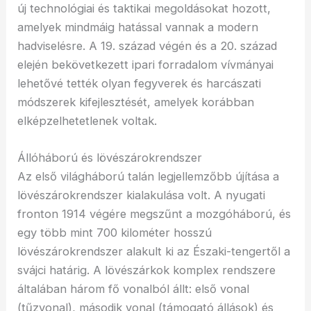
új technológiai és taktikai megoldásokat hozott,
amelyek mindmáig hatással vannak a modern
hadviselésre. A 19. század végén és a 20. század
elején bekövetkezett ipari forradalom vívmányai
lehetővé tették olyan fegyverek és harcászati
módszerek kifejlesztését, amelyek korábban
elképzelhetetlenek voltak.
Állóháború és lövészárokrendszer
Az első világháború talán legjellemzőbb újítása a
lövészárokrendszer kialakulása volt. A nyugati
fronton 1914 végére megszűnt a mozgóháború, és
egy több mint 700 kilométer hosszú
lövészárokrendszer alakult ki az Északi-tengertől a
svájci határig. A lövészárkok komplex rendszere
általában három fő vonalból állt: első vonal
(tűzvonal), második vonal (támogató állások) és