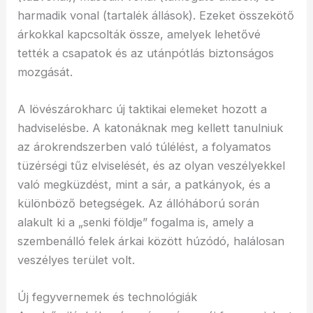
harmadik vonal (tartalék állások). Ezeket összekötő
árkokkal kapcsolták össze, amelyek lehetővé
tették a csapatok és az utánpótlás biztonságos
mozgását.
A lövészárokharc új taktikai elemeket hozott a
hadviselésbe. A katonáknak meg kellett tanulniuk
az árokrendszerben való túlélést, a folyamatos
tüzérségi tűz elviselését, és az olyan veszélyekkel
való megküzdést, mint a sár, a patkányok, és a
különböző betegségek. Az állóháború során
alakult ki a „senki földje” fogalma is, amely a
szembenálló felek árkai között húzódó, halálosan
veszélyes terület volt.
Új fegyvernemek és technológiák