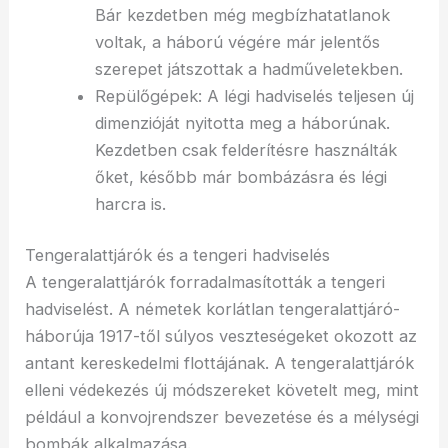
Bár kezdetben még megbízhatatlanok
voltak, a háború végére már jelentős
szerepet játszottak a hadműveletekben.
Repülőgépek: A légi hadviselés teljesen új
dimenzióját nyitotta meg a háborúnak.
Kezdetben csak felderítésre használták
őket, később már bombázásra és légi
harcra is.
Tengeralattjárók és a tengeri hadviselés
A tengeralattjárók forradalmasították a tengeri
hadviselést. A németek korlátlan tengeralattjáró-
háborúja 1917-től súlyos veszteségeket okozott az
antant kereskedelmi flottájának. A tengeralattjárók
elleni védekezés új módszereket követelt meg, mint
például a konvojrendszer bevezetése és a mélységi
bombák alkalmazása.