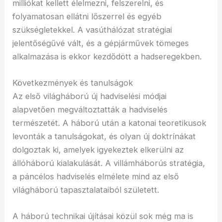
milliókat kellett élelmezni, felszerelni, és
folyamatosan ellátni lőszerrel és egyéb
szükségletekkel. A vasúthálózat stratégiai
jelentőségűvé vált, és a gépjárművek tömeges
alkalmazása is ekkor kezdődött a hadseregekben.
Következmények és tanulságok
Az első világháború új hadviselési módjai
alapvetően megváltoztatták a hadviselés
természetét. A háború után a katonai teoretikusok
levonták a tanulságokat, és olyan új doktrínákat
dolgoztak ki, amelyek igyekeztek elkerülni az
állóháború kialakulását. A villámháborús stratégia,
a páncélos hadviselés elmélete mind az első
világháború tapasztalataiból született.
A háború technikai újításai közül sok még ma is