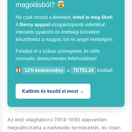
magolásból?
Ne csak olvasd a tételeket,
értsd is meg őket!
A
Berny apppal
vizsgaközpontú videókkal,
interaktív gyakorló és érettségi kvízekkel
készülhetsz a magyar, töri és angol érettségire.
Felejtsd el a száraz szövegeket, és válts
innovatív, stresszmentes felkészülésre!
12% kedvezmény
a
TETEL26
kóddal!
Kattints és kezdd el most →
Az első világháború (1914-1918) alapvetően
megváltoztatta a hadviselés természetét, és olyan