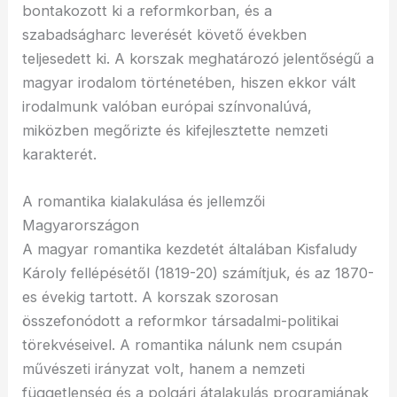
bontakozott ki a reformkorban, és a
szabadságharc leverését követő években
teljesedett ki. A korszak meghatározó jelentőségű a
magyar irodalom történetében, hiszen ekkor vált
irodalmunk valóban európai színvonalúvá,
miközben megőrizte és kifejlesztette nemzeti
karakterét.
A romantika kialakulása és jellemzői
Magyarországon
A magyar romantika kezdetét általában Kisfaludy
Károly fellépésétől (1819-20) számítjuk, és az 1870-
es évekig tartott. A korszak szorosan
összefonódott a reformkor társadalmi-politikai
törekvéseivel. A romantika nálunk nem csupán
művészeti irányzat volt, hanem a nemzeti
függetlenség és a polgári átalakulás programjának