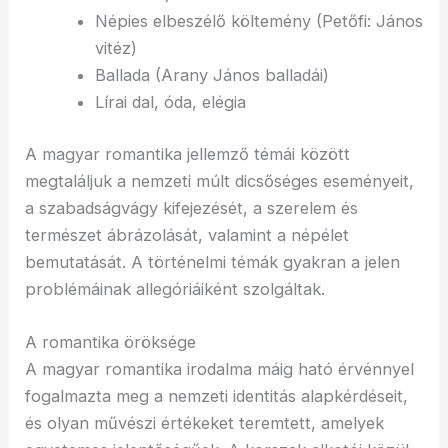
Népies elbeszélő költemény (Petőfi: János
vitéz)
Ballada (Arany János balladái)
Lírai dal, óda, elégia
A magyar romantika jellemző témái között
megtaláljuk a nemzeti múlt dicsőséges eseményeit,
a szabadságvágy kifejezését, a szerelem és
természet ábrázolását, valamint a népélet
bemutatását. A történelmi témák gyakran a jelen
problémáinak allegóriáiként szolgáltak.
A romantika öröksége
A magyar romantika irodalma máig ható érvénnyel
fogalmazta meg a nemzeti identitás alapkérdéseit,
és olyan művészi értékeket teremtett, amelyek