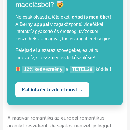
magolásból?
Ne csak olvasd a tételeket,
értsd is meg őket!
A
Berny apppal
vizsgaközpontú videókkal,
interaktív gyakorló és érettségi kvízekkel
készülhetsz a magyar, töri és angol érettségire.
Felejtsd el a száraz szövegeket, és válts
innovatív, stresszmentes felkészülésre!
12% kedvezmény
a
TETEL26
kóddal!
Kattints és kezdd el most →
A magyar romantika az európai romantikus
áramlat részeként, de sajátos nemzeti jelleggel