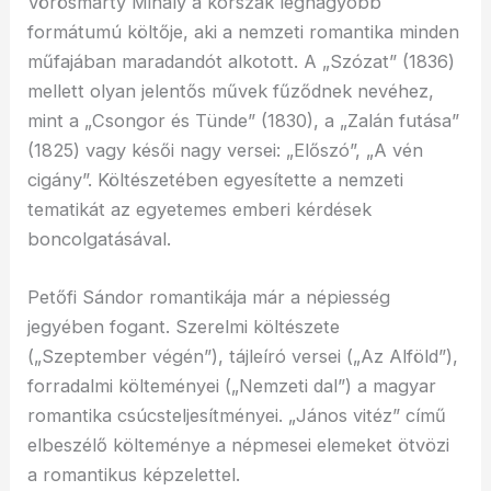
Vörösmarty Mihály a korszak legnagyobb
formátumú költője, aki a nemzeti romantika minden
műfajában maradandót alkotott. A „Szózat” (1836)
mellett olyan jelentős művek fűződnek nevéhez,
mint a „Csongor és Tünde” (1830), a „Zalán futása”
(1825) vagy késői nagy versei: „Előszó”, „A vén
cigány”. Költészetében egyesítette a nemzeti
tematikát az egyetemes emberi kérdések
boncolgatásával.
Petőfi Sándor romantikája már a népiesség
jegyében fogant. Szerelmi költészete
(„Szeptember végén”), tájleíró versei („Az Alföld”),
forradalmi költeményei („Nemzeti dal”) a magyar
romantika csúcsteljesítményei. „János vitéz” című
elbeszélő költeménye a népmesei elemeket ötvözi
a romantikus képzelettel.