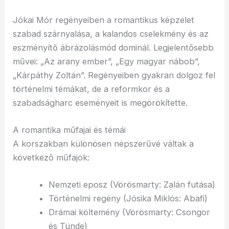
Jókai Mór regényeiben a romantikus képzelet
szabad szárnyalása, a kalandos cselekmény és az
eszményítő ábrázolásmód dominál. Legjelentősebb
művei: „Az arany ember”, „Egy magyar nábob”,
„Kárpáthy Zoltán”. Regényeiben gyakran dolgoz fel
történelmi témákat, de a reformkor és a
szabadságharc eseményeit is megörökítette.
A romantika műfajai és témái
A korszakban különösen népszerűvé váltak a
következő műfajok:
Nemzeti eposz (Vörösmarty: Zalán futása)
Történelmi regény (Jósika Miklós: Abafi)
Drámai költemény (Vörösmarty: Csongor
és Tünde)