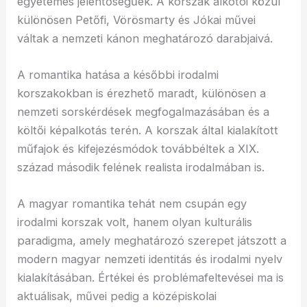
egyetemes jelentőségűek. A korszak alkotói közül
különösen Petőfi, Vörösmarty és Jókai művei
váltak a nemzeti kánon meghatározó darabjaivá.
A romantika hatása a későbbi irodalmi
korszakokban is érezhető maradt, különösen a
nemzeti sorskérdések megfogalmazásában és a
költői képalkotás terén. A korszak által kialakított
műfajok és kifejezésmódok továbbéltek a XIX.
század második felének realista irodalmában is.
A magyar romantika tehát nem csupán egy
irodalmi korszak volt, hanem olyan kulturális
paradigma, amely meghatározó szerepet játszott a
modern magyar nemzeti identitás és irodalmi nyelv
kialakításában. Értékei és problémafeltevései ma is
aktuálisak, művei pedig a középiskolai