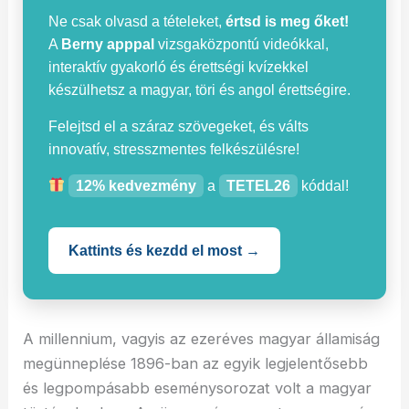
Ne csak olvasd a tételeket,
értsd is meg őket!
A
Berny apppal
vizsgaközpontú videókkal,
interaktív gyakorló és érettségi kvízekkel
készülhetsz a magyar, töri és angol érettségire.
Felejtsd el a száraz szövegeket, és válts
innovatív, stresszmentes felkészülésre!
12% kedvezmény
a
TETEL26
kóddal!
Kattints és kezdd el most →
A millennium, vagyis az ezeréves magyar államiság
megünneplése 1896-ban az egyik legjelentősebb
és legpompásabb eseménysorozat volt a magyar