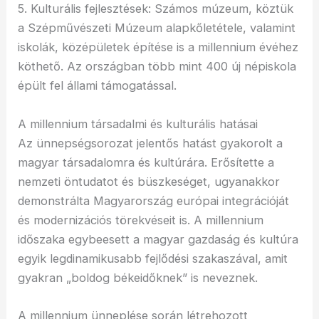
5. Kulturális fejlesztések: Számos múzeum, köztük
a Szépművészeti Múzeum alapkőletétele, valamint
iskolák, középületek építése is a millennium évéhez
köthető. Az országban több mint 400 új népiskola
épült fel állami támogatással.
A millennium társadalmi és kulturális hatásai
Az ünnepségsorozat jelentős hatást gyakorolt a
magyar társadalomra és kultúrára. Erősítette a
nemzeti öntudatot és büszkeséget, ugyanakkor
demonstrálta Magyarország európai integrációját
és modernizációs törekvéseit is. A millennium
időszaka egybeesett a magyar gazdaság és kultúra
egyik legdinamikusabb fejlődési szakaszával, amit
gyakran „boldog békeidőknek” is neveznek.
A millennium ünneplése során létrehozott