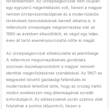
történelemben. Az ünnepségsorozat nem csupán
egy egyszerű megemlékezés volt, hanem a magyar
nemzet önreprezentációjának és a modernizációs
törekvések bemutatásának kiemelt alkalma is. A
millenniumi ünnepségek megszervezése már az
1880-as években elkezdődött, és végül egy teljes
éven át tartó eseménysorozattá nőtte ki magát.
Az ünnepségsorozat előkészületei és jelentősége
A millennium megünneplésének gondolata
szorosan összekapcsolódott a magyar nemzeti
identitás megerősítésének szándékával. Az 1867-es
kiegyezést követő gazdasági fellendülés és
modernizáció lehetővé tette, hogy az ország méltó
módon emlékezzen meg államiságának ezredik
évfordulójáról. Az előkészületek során számos vitát
folytattak a pontos időpontról, hiszen a