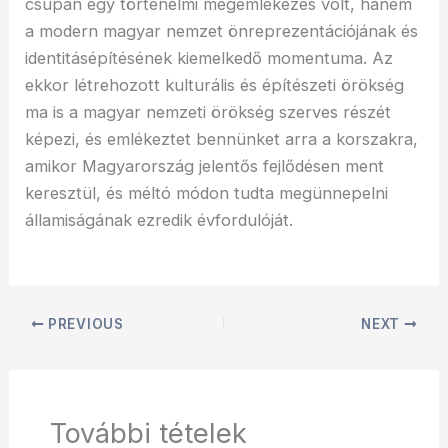
csupán egy történelmi megemlékezés volt, hanem
a modern magyar nemzet önreprezentációjának és
identitásépítésének kiemelkedő momentuma. Az
ekkor létrehozott kulturális és építészeti örökség
ma is a magyar nemzeti örökség szerves részét
képezi, és emlékeztet bennünket arra a korszakra,
amikor Magyarország jelentős fejlődésen ment
keresztül, és méltó módon tudta megünnepelni
államiságának ezredik évfordulóját.
PREVIOUS
NEXT
További tételek