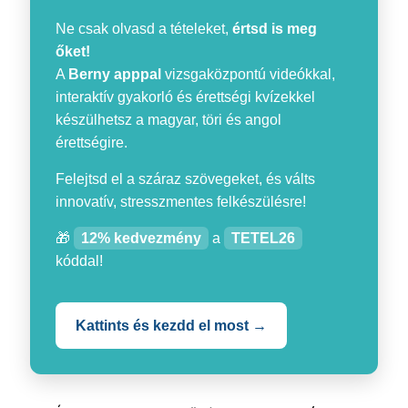
Ne csak olvasd a tételeket,
értsd is meg
őket!
A
Berny apppal
vizsgaközpontú videókkal,
interaktív gyakorló és érettségi kvízekkel
készülhetsz a magyar, töri és angol
érettségire.
Felejtsd el a száraz szövegeket, és válts
innovatív, stresszmentes felkészülésre!
🎁
12% kedvezmény
a
TETEL26
kóddal!
Kattints és kezdd el most →