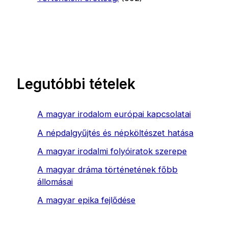
Legutóbbi tételek
A magyar irodalom európai kapcsolatai
A népdalgyűjtés és népköltészet hatása
A magyar irodalmi folyóiratok szerepe
A magyar dráma történetének főbb
állomásai
A magyar epika fejlődése