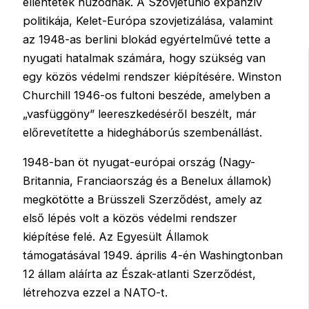
ellentétek húzódnak. A Szovjetunió expanzív
politikája, Kelet-Európa szovjetizálása, valamint
az 1948-as berlini blokád egyértelművé tette a
nyugati hatalmak számára, hogy szükség van
egy közös védelmi rendszer kiépítésére. Winston
Churchill 1946-os fultoni beszéde, amelyben a
„vasfüggöny” leereszkedéséről beszélt, már
előrevetítette a hidegháborús szembenállást.
1948-ban öt nyugat-európai ország (Nagy-
Britannia, Franciaország és a Benelux államok)
megkötötte a Brüsszeli Szerződést, amely az
első lépés volt a közös védelmi rendszer
kiépítése felé. Az Egyesült Államok
támogatásával 1949. április 4-én Washingtonban
12 állam aláírta az Észak-atlanti Szerződést,
létrehozva ezzel a NATO-t.