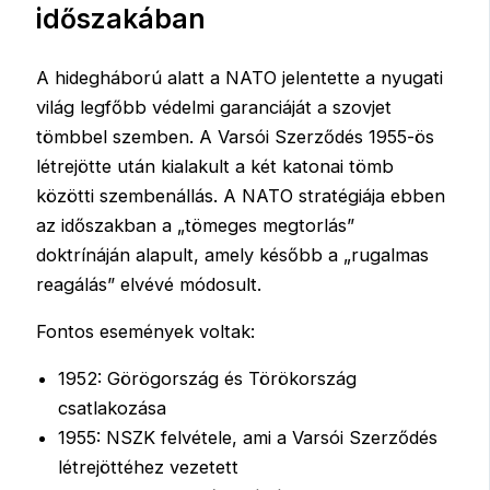
időszakában
A hidegháború alatt a NATO jelentette a nyugati
világ legfőbb védelmi garanciáját a szovjet
tömbbel szemben. A Varsói Szerződés 1955-ös
létrejötte után kialakult a két katonai tömb
közötti szembenállás. A NATO stratégiája ebben
az időszakban a „tömeges megtorlás”
doktrínáján alapult, amely később a „rugalmas
reagálás” elvévé módosult.
Fontos események voltak:
1952: Görögország és Törökország
csatlakozása
1955: NSZK felvétele, ami a Varsói Szerződés
létrejöttéhez vezetett