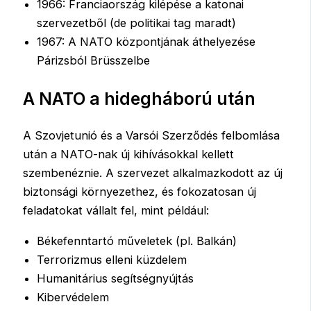
1966: Franciaország kilépése a katonai
szervezetből (de politikai tag maradt)
1967: A NATO központjának áthelyezése
Párizsból Brüsszelbe
A NATO a hidegháború után
A Szovjetunió és a Varsói Szerződés felbomlása
után a NATO-nak új kihívásokkal kellett
szembenéznie. A szervezet alkalmazkodott az új
biztonsági környezethez, és fokozatosan új
feladatokat vállalt fel, mint például:
Békefenntartó műveletek (pl. Balkán)
Terrorizmus elleni küzdelem
Humanitárius segítségnyújtás
Kibervédelem