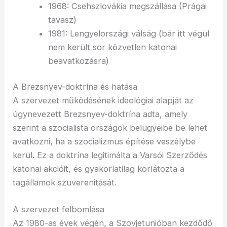
1968: Csehszlovákia megszállása (Prágai
tavasz)
1981: Lengyelországi válság (bár itt végül
nem került sor közvetlen katonai
beavatkozásra)
A Brezsnyev-doktrína és hatása
A szervezet működésének ideológiai alapját az
úgynevezett Brezsnyev-doktrína adta, amely
szerint a szocialista országok belügyeibe be lehet
avatkozni, ha a szocializmus építése veszélybe
kerül. Ez a doktrína legitimálta a Varsói Szerződés
katonai akcióit, és gyakorlatilag korlátozta a
tagállamok szuverenitását.
A szervezet felbomlása
Az 1980-as évek végén, a Szovjetunióban kezdődő