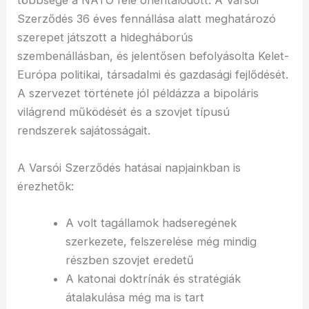
többsége a NATO felé orientálódott. A Varsói
Szerződés 36 éves fennállása alatt meghatározó
szerepet játszott a hidegháborús
szembenállásban, és jelentősen befolyásolta Kelet-
Európa politikai, társadalmi és gazdasági fejlődését.
A szervezet története jól példázza a bipoláris
világrend működését és a szovjet típusú
rendszerek sajátosságait.
A Varsói Szerződés hatásai napjainkban is
érezhetők:
A volt tagállamok hadseregének
szerkezete, felszerelése még mindig
részben szovjet eredetű
A katonai doktrínák és stratégiák
átalakulása még ma is tart