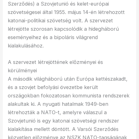
Szerződés) a Szovjetunió és kelet-európai
szövetségesei által 1955. május 14-én létrehozott
katonai-politikai szövetség volt. A szervezet
létrejötte szorosan kapcsolódik a hidegháború
eseményeihez és a bipoláris világrend
kialakulásához.
A szervezet létrejöttének előzményei és
körülményei
A második világháború után Európa kettészakadt,
és a szovjet befolyási övezetbe került
országokban fokozatosan kommunista rendszerek
alakultak ki. A nyugati hatalmak 1949-ben
létrehozták a NATO-t, amelyre válaszul a
Szovjetunió is egy katonai szövetségi rendszer
kialakítása mellett döntött. A Varsói Szerződés
közvetlen előzménye az NSZK NATO-tagságának