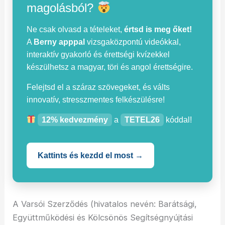
magolásból?
Ne csak olvasd a tételeket,
értsd is meg őket!
A
Berny apppal
vizsgaközpontú videókkal,
interaktív gyakorló és érettségi kvízekkel
készülhetsz a magyar, töri és angol érettségire.
Felejtsd el a száraz szövegeket, és válts
innovatív, stresszmentes felkészülésre!
12% kedvezmény
a
TETEL26
kóddal!
Kattints és kezdd el most →
A Varsói Szerződés (hivatalos nevén: Barátsági,
Együttműködési és Kölcsönös Segítségnyújtási