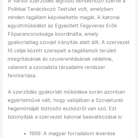
A Varsói Szerződés legfőbb döntéshozó szerve a
Politikai Tanácskozó Testület volt, amelyben
minden tagállam képviseltette magát. A katonai
együttműködést az Egyesített Fegyveres Erők
Főparancsnoksága koordinálta, amely
gyakorlatilag szovjet irányítás alatt állt. A szervezet
fő céljai között szerepelt a tagállamok területi
integritásának és szuverenitásának védelme,
valamint a szocialista társadalmi rendszer
fenntartása.
A szerződés gyakorlati működése során azonban
egyértelművé vált, hogy valójában a Szovjetunió
hegemóniáját biztosító eszközről van szó. Ezt
bizonyítják a szervezet katonai beavatkozásai is:
1956: A magyar forradalom leverése