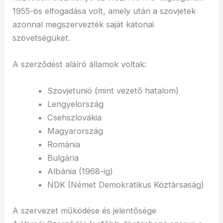
1955-ös elfogadása volt, amely után a szovjetek
azonnal megszervezték saját katonai
szövetségüket.
A szerződést aláíró államok voltak:
Szovjetunió (mint vezető hatalom)
Lengyelország
Csehszlovákia
Magyarország
Románia
Bulgária
Albánia (1968-ig)
NDK (Német Demokratikus Köztársaság)
A szervezet működése és jelentősége