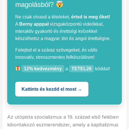
magolásból?
Ne csak olvasd a tételeket,
értsd is meg őket!
A
Berny apppal
vizsgaközpontú videókkal,
interaktív gyakorló és érettségi kvízekkel
készülhetsz a magyar, töri és angol érettségire.
Felejtsd el a száraz szövegeket, és válts
innovatív, stresszmentes felkészülésre!
12% kedvezmény
a
TETEL26
kóddal!
Kattints és kezdd el most →
Az utópista szocializmus a 19. század első felében
kibontakozó eszmerendszer, amely a kapitalizmus