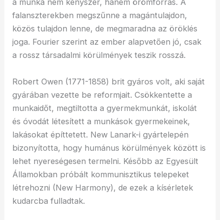
a munka nem kényszer, hanem örömforrás. A
falanszterekben megszűnne a magántulajdon,
közös tulajdon lenne, de megmaradna az öröklés
joga. Fourier szerint az ember alapvetően jó, csak
a rossz társadalmi körülmények teszik rosszá.
Robert Owen (1771-1858) brit gyáros volt, aki saját
gyárában vezette be reformjait. Csökkentette a
munkaidőt, megtiltotta a gyermekmunkát, iskolát
és óvodát létesített a munkások gyermekeinek,
lakásokat építtetett. New Lanark-i gyártelepén
bizonyította, hogy humánus körülmények között is
lehet nyereségesen termelni. Később az Egyesült
Államokban próbált kommunisztikus telepeket
létrehozni (New Harmony), de ezek a kísérletek
kudarcba fulladtak.