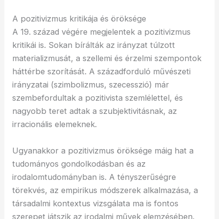
A pozitivizmus kritikája és öröksége
A 19. század végére megjelentek a pozitivizmus
kritikái is. Sokan bírálták az irányzat túlzott
materializmusát, a szellemi és érzelmi szempontok
háttérbe szorítását. A századforduló művészeti
irányzatai (szimbolizmus, szecesszió) már
szembefordultak a pozitivista szemlélettel, és
nagyobb teret adtak a szubjektivitásnak, az
irracionális elemeknek.
Ugyanakkor a pozitivizmus öröksége máig hat a
tudományos gondolkodásban és az
irodalomtudományban is. A tényszerűségre
törekvés, az empirikus módszerek alkalmazása, a
társadalmi kontextus vizsgálata ma is fontos
szerepet játszik az irodalmi művek elemzésében.