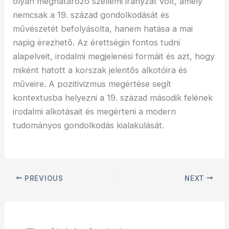
olyan meghatározó szellemi irányzat volt, amely
nemcsak a 19. század gondolkodását és
művészetét befolyásolta, hanem hatása a mai
napig érezhető. Az érettségin fontos tudni
alapelveit, irodalmi megjelenési formáit és azt, hogy
miként hatott a korszak jelentős alkotóira és
műveire. A pozitivizmus megértése segít
kontextusba helyezni a 19. század második felének
irodalmi alkotásait és megérteni a modern
tudományos gondolkodás kialakulását.
PREVIOUS
NEXT