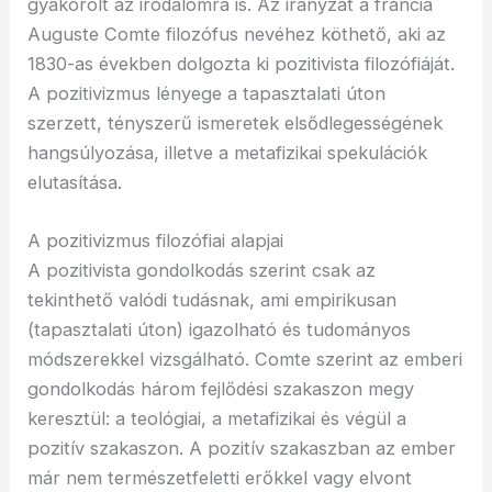
gyakorolt az irodalomra is. Az irányzat a francia
Auguste Comte filozófus nevéhez köthető, aki az
1830-as években dolgozta ki pozitivista filozófiáját.
A pozitivizmus lényege a tapasztalati úton
szerzett, tényszerű ismeretek elsődlegességének
hangsúlyozása, illetve a metafizikai spekulációk
elutasítása.
A pozitivizmus filozófiai alapjai
A pozitivista gondolkodás szerint csak az
tekinthető valódi tudásnak, ami empirikusan
(tapasztalati úton) igazolható és tudományos
módszerekkel vizsgálható. Comte szerint az emberi
gondolkodás három fejlődési szakaszon megy
keresztül: a teológiai, a metafizikai és végül a
pozitív szakaszon. A pozitív szakaszban az ember
már nem természetfeletti erőkkel vagy elvont