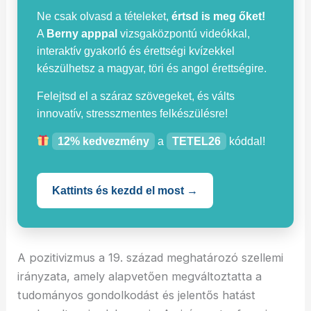
Ne csak olvasd a tételeket,
értsd is meg őket!
A
Berny apppal
vizsgaközpontú videókkal,
interaktív gyakorló és érettségi kvízekkel
készülhetsz a magyar, töri és angol érettségire.
Felejtsd el a száraz szövegeket, és válts
innovatív, stresszmentes felkészülésre!
12% kedvezmény
a
TETEL26
kóddal!
Kattints és kezdd el most →
A pozitivizmus a 19. század meghatározó szellemi
irányzata, amely alapvetően megváltoztatta a
tudományos gondolkodást és jelentős hatást