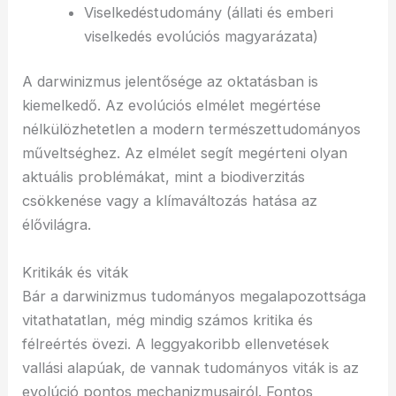
Viselkedéstudomány (állati és emberi
viselkedés evolúciós magyarázata)
A darwinizmus jelentősége az oktatásban is
kiemelkedő. Az evolúciós elmélet megértése
nélkülözhetetlen a modern természettudományos
műveltséghez. Az elmélet segít megérteni olyan
aktuális problémákat, mint a biodiverzitás
csökkenése vagy a klímaváltozás hatása az
élővilágra.
Kritikák és viták
Bár a darwinizmus tudományos megalapozottsága
vitathatatlan, még mindig számos kritika és
félreértés övezi. A leggyakoribb ellenvetések
vallási alapúak, de vannak tudományos viták is az
evolúció pontos mechanizmusairól. Fontos