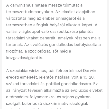
A darwinizmus hatása messze túlmutat a
természettudományokon. Az elmélet alapjaiban
változtatta meg az ember önmagáról és a
természetben elfoglalt helyéről alkotott képét. A
vallási világképpel való összeütközése jelentős
társadalmi vitákat generált, amelyek részben ma is
tartanak. Az evolúciós gondolkodás befolyásolta a
filozófiát, a szociológiát, sőt még a
közgazdaságtant is.
A szociáldarwinizmus, bár félreértelmezi Darwin
eredeti elméletét, jelentős hatással volt a 19-20.
század társadalmi és politikai gondolkodására. Ez
az irányzat tévesen alkalmazta az evolúciós elveket
a társadalmi folyamatokra, és sajnos gyakran
szolgált különböző diszkriminatív ideológiák