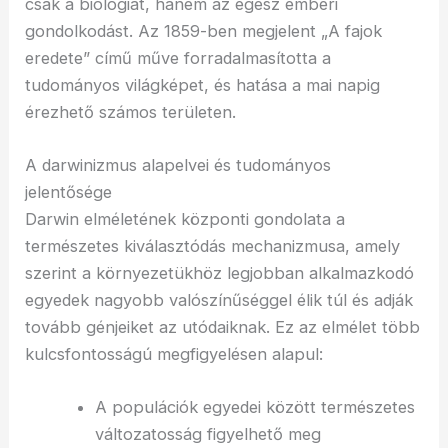
csak a biológiát, hanem az egész emberi
gondolkodást. Az 1859-ben megjelent „A fajok
eredete” című műve forradalmasította a
tudományos világképet, és hatása a mai napig
érezhető számos területen.
A darwinizmus alapelvei és tudományos
jelentősége
Darwin elméletének központi gondolata a
természetes kiválasztódás mechanizmusa, amely
szerint a környezetükhöz legjobban alkalmazkodó
egyedek nagyobb valószínűséggel élik túl és adják
tovább génjeiket az utódaiknak. Ez az elmélet több
kulcsfontosságú megfigyelésen alapul:
A populációk egyedei között természetes
változatosság figyelhető meg