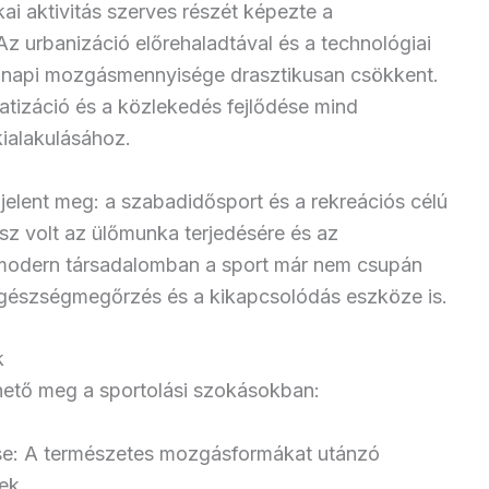
kai aktivitás szerves részét képezte a
 urbanizáció előrehaladtával és a technológiai
nnapi mozgásmennyisége drasztikusan csökkent.
tizáció és a közlekedés fejlődése mind
ialakulásához.
jelent meg: a szabadidősport és a rekreációs célú
sz volt az ülőmunka terjedésére és az
modern társadalomban a sport már nem csupán
gészségmegőrzés és a kikapcsolódás eszköze is.
k
hető meg a sportolási szokásokban:
ése: A természetes mozgásformákat utánzó
ek