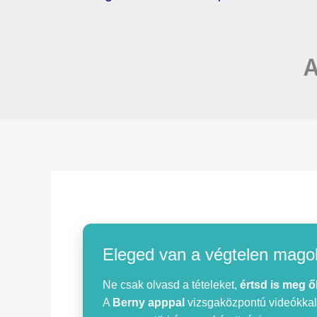
A
Eleged van a végtelen mago
Ne csak olvasd a tételeket,
értsd is meg ő
A
Berny apppal
vizsgaközpontú videókkal, 