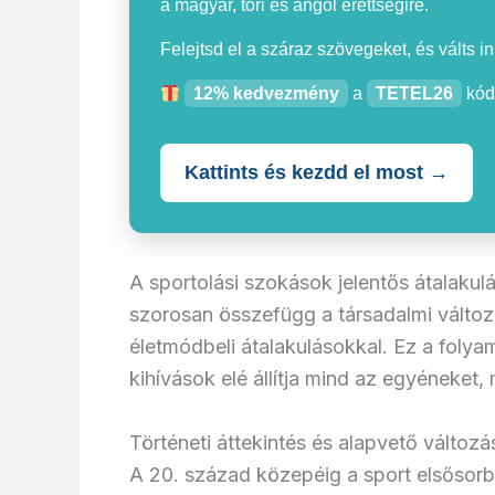
a magyar, töri és angol érettségire.
Felejtsd el a száraz szövegeket, és válts i
12% kedvezmény
a
TETEL26
kód
Kattints és kezdd el most →
A sportolási szokások jelentős átalakul
szorosan összefügg a társadalmi változá
életmódbeli átalakulásokkal. Ez a folya
kihívások elé állítja mind az egyéneket,
Történeti áttekintés és alapvető változ
A 20. század közepéig a sport elsősorb