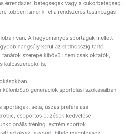
v- és érrendszeri betegségek vagy a cukorbetegség.
re többen ismerik fel a rendszeres testmozgás
akulóban van. A hagyományos sportágak mellett
yobb hangsúly kerül az élethosszig tartó
 tanárok szerepe kibővül: nem csak oktatók,
kulcsszereplői is.
szokásokban
a különböző generációk sportolási szokásaiban:
portágak, séta, úszás preferálása
aerobic, csoportos edzések kedvelése
unkcionális tréning, extrém sportok
relt edzések, e-sport, hibrid megoldások