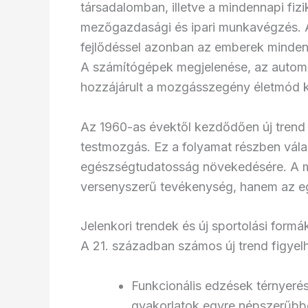
társadalomban, illetve a mindennapi fizi
mezőgazdasági és ipari munkavégzés. Az
fejlődéssel azonban az emberek minde
A számítógépek megjelenése, az automa
hozzájárult a mozgásszegény életmód k
Az 1960-as évektől kezdődően új trend 
testmozgás. Ez a folyamat részben vála
egészségtudatosság növekedésére. A 
versenyszerű tevékenység, hanem az e
Jelenkori trendek és új sportolási formá
A 21. században számos új trend figyel
Funkcionális edzések térnyer
gyakorlatok egyre népszerűbb