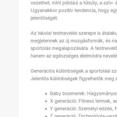
vezethet, mint például a túlsúly, a szí
Ugyanakkor pozitív tendencia, hogy egy
jelentőségét.
Az iskolai testnevelés szerepe is átal
megjelennek az új mozgásformák, és nag
sportolás megalapozására. A testnevelő
hanem az egészséges életmódra nevelés 
Generációs különbségek a sportolási 
Jelentős különbségek figyelhetők meg 
Baby boomerek: Hagyományos s
X generáció: Fitness termek, 
Y generáció: Személyi edzés, f
Z generáció: Technológia-vezé