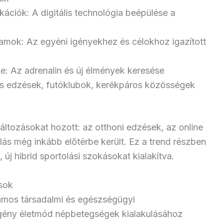
kációk: A digitális technológia beépülése a
mok: Az egyéni igényekhez és célokhoz igazított
: Az adrenalin és új élmények keresése
os edzések, futóklubok, kerékpáros közösségek
áltozásokat hozott: az otthoni edzések, az online
ás még inkább előtérbe került. Ez a trend részben
új hibrid sportolási szokásokat kialakítva.
sok
ámos társadalmi és egészségügyi
ény életmód népbetegségek kialakulásához