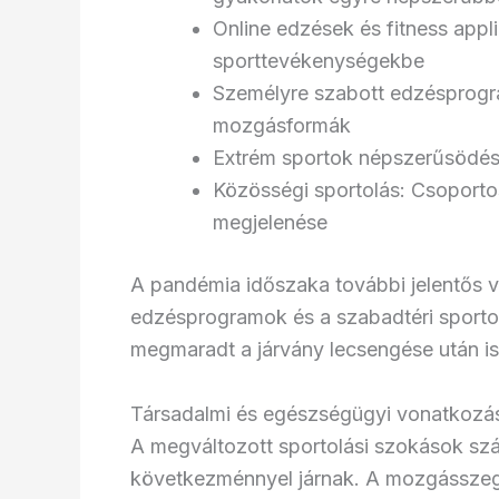
Online edzések és fitness appli
sporttevékenységekbe
Személyre szabott edzésprogra
mozgásformák
Extrém sportok népszerűsödése
Közösségi sportolás: Csoport
megjelenése
A pandémia időszaka további jelentős v
edzésprogramok és a szabadtéri sportol
megmaradt a járvány lecsengése után is, 
Társadalmi és egészségügyi vonatkozá
A megváltozott sportolási szokások sz
következménnyel járnak. A mozgásszeg