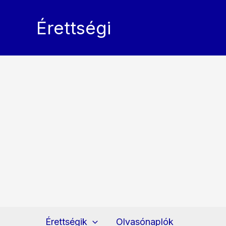
Skip
to
Érettségi
content
Érettségik
Olvasónaplók