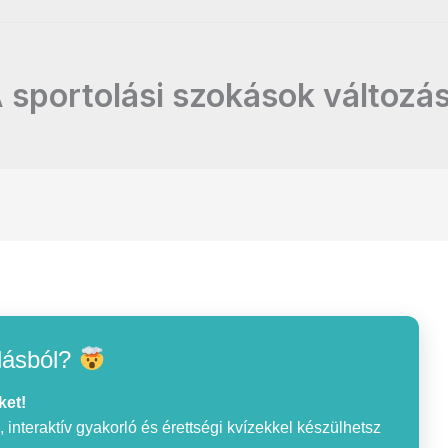
 sportolási szokások változá
lásból?
ket!
interaktív gyakorló és érettségi kvízekkel készülhetsz