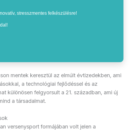
nnovatív, stresszmentes felkészülésre!
dal!
áson mentek keresztül az elmúlt évtizedekben, ami
sokkal, a technológiai fejlődéssel és az
mat különösen felgyorsult a 21. században, ami új
 mind a társadalmat.
ások
an versenysport formájában volt jelen a