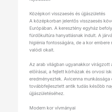
Középkori visszaesés és újjászületés
A középkorban jelentős visszaesés köv
Európában. A keresztény egyház befolyá
fürdőkultúra hanyatlásnak indult. A járv
higiénia fontosságára, de a kor ember
valódi okait.
Az arab világban ugyanakkor virágzott 
előírásai, a fejlett kórházak és orvosi 
eredményeztek. Avicenna munkássága és
továbbfejlesztett antik tudás később n
újjászületéséhez.
Modern kor vívmányai