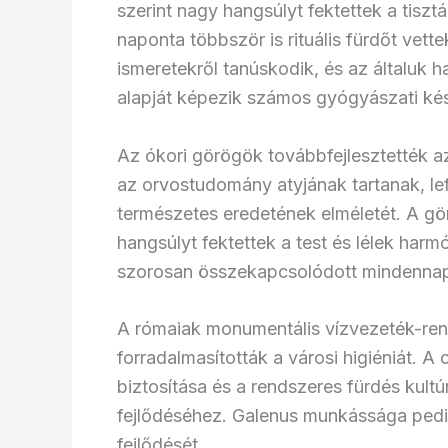
szerint nagy hangsúlyt fektettek a tisz
naponta többször is rituális fürdőt vett
ismeretekről tanúskodik, és az általuk 
alapját képezik számos gyógyászati ké
Az ókori görögök továbbfejlesztették a
az orvostudomány atyjának tartanak, lef
természetes eredetének elméletét. A gö
hangsúlyt fektettek a test és lélek harmó
szorosan összekapcsolódott mindennap
A rómaiak monumentális vízvezeték-ren
forradalmasították a városi higiéniát. A 
biztosítása és a rendszeres fürdés kult
fejlődéséhez. Galenus munkássága ped
fejlődését.