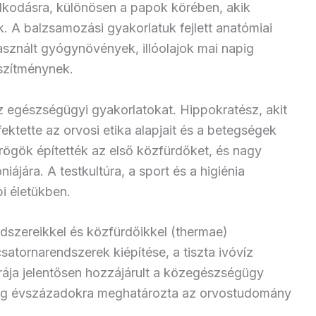
tálkodásra, különösen a papok körében, akik
ek. A balzsamozási gyakorlatuk fejlett anatómiai
használt gyógynövények, illóolajok mai napig
szítménynek.
z egészségügyi gyakorlatokat. Hippokratész, akit
ektette az orvosi etika alapjait és a betegségek
rögök építették az első közfürdőket, és nagy
niájára. A testkultúra, a sport és a higiénia
i életükben.
dszereikkel és közfürdőikkel (thermae)
csatornarendszerek kiépítése, a tiszta ivóvíz
úrája jelentősen hozzájárult a közegészségügy
ig évszázadokra meghatározta az orvostudomány