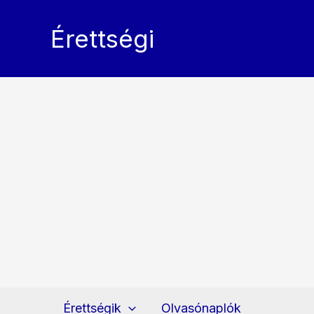
Skip
to
Érettségi
content
Érettségik
Olvasónaplók