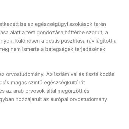
etkezett be az egészségügyi szokások terén
sa alatt a test gondozása háttérbe szorult, a
ányok, különösen a pestis pusztítása rávilágított a
e még nem ismerte a betegségek terjedésének
az orvostudomány. Az iszlám vallás tisztálkodási
iskolák magas szintű egészségkultúrát
 az arab orvosok által megőrzött és
agyban hozzájárult az európai orvostudomány