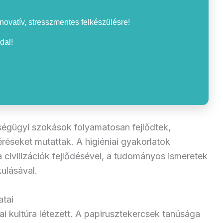
nnovatív, stresszmentes felkészülésre!
dal!
ségügyi szokások folyamatosan fejlődtek,
téréseket mutattak. A higiéniai gyakorlatok
 civilizációk fejlődésével, a tudományos ismeretek
ulásával.
atai
ai kultúra létezett. A papirusztekercsek tanúsága