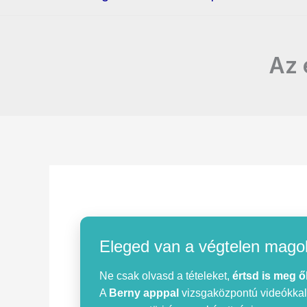
Az 
Eleged van a végtelen mago
Ne csak olvasd a tételeket,
értsd is meg ő
A
Berny apppal
vizsgaközpontú videókkal, 