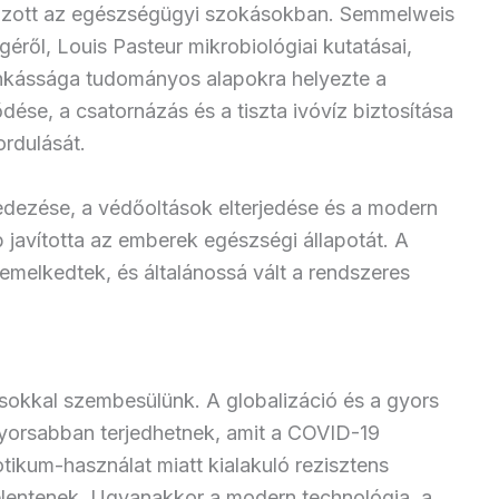
hozott az egészségügyi szokásokban. Semmelweis
éről, Louis Pasteur mikrobiológiai kutatásai,
unkássága tudományos alapokra helyezte a
dése, a csatornázás és a tiszta ivóvíz biztosítása
ordulását.
edezése, a védőoltások elterjedése és a modern
b javította az emberek egészségi állapotát. A
 emelkedtek, és általánossá vált a rendszeres
sokkal szembesülünk. A globalizáció és a gyors
gyorsabban terjedhetnek, amit a COVID-19
iotikum-használat miatt kialakuló rezisztens
elentenek. Ugyanakkor a modern technológia, a