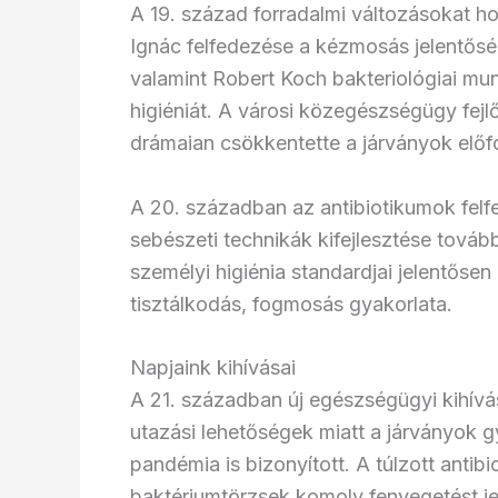
A 19. század forradalmi változásokat 
Ignác felfedezése a kézmosás jelentőség
valamint Robert Koch bakteriológiai m
higiéniát. A városi közegészségügy fejlő
drámaian csökkentette a járványok előf
A 20. században az antibiotikumok felf
sebészeti technikák kifejlesztése továb
személyi higiénia standardjai jelentősen
tisztálkodás, fogmosás gyakorlata.
Napjaink kihívásai
A 21. században új egészségügyi kihívá
utazási lehetőségek miatt a járványok 
pandémia is bizonyított. A túlzott antib
baktériumtörzsek komoly fenyegetést j