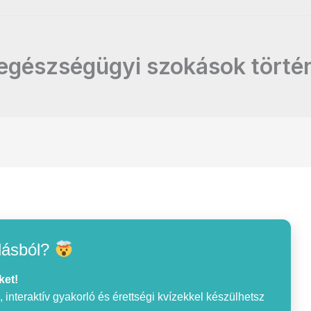
egészségügyi szokások törté
lásból?
ket!
interaktív gyakorló és érettségi kvízekkel készülhetsz