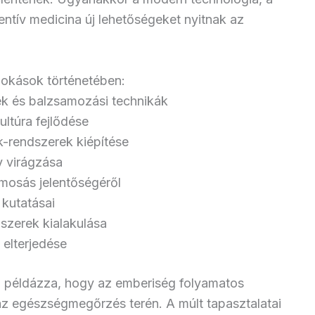
entív medicina új lehetőségeket nyitnak az
okások történetében:
lék és balzsamozási technikák
ltúra fejlődése
-rendszerek kiépítése
 virágzása
mosás jelentőségéről
 kutatásai
zerek kialakulása
 elterjedése
l példázza, hogy az emberiség folyamatos
 az egészségmegőrzés terén. A múlt tapasztalatai