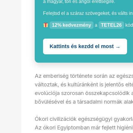
a magyar, töri és angol érettségire.
Felejtsd el a száraz szövegeket, és válts i
12% kedvezmény
a
TETEL26
kód
Kattints és kezdd el most →
Az emberiség története során az egész
változtak, és kultúránként is jelentős el
evolúciója szorosan összekapcsolódik a
bővülésével és a társadalmi normák alak
Ókori civilizációk egészségügyi gyakorl
Az ókori Egyiptomban már fejlett higiéni