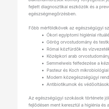
fejlett diagnosztikai eszközök és a prev
egészségmegőrzésben.
Főbb mérföldkövek az egészségügyi sz
Ókori egyiptomi higiéniai rituá
Görög orvostudomány és testku
Római közfürdők és vízvezeték
Középkori arab orvostudomány
Semmelweis felfedezése a kéz
Pasteur és Koch mikrobiológiai
Modern közegészségügyi rends
Antibiotikumok és védőoltások
Az egészségügyi szokások története jó
fejlődésen ment keresztül a higiénia és