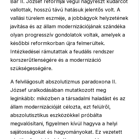
Bár II. József reformjai végül nagyrészt kudarcot
vallottak, hosszú távú hatásuk jelentős volt. A
vallási türelem eszméje, a jobbágyok helyzetének
javítása és az állam modernizációjának szándéka
olyan progresszív gondolatok voltak, amelyek a
későbbi reformkorban újra felmerültek.
Intézkedései rámutattak a feudális rendszer
korszerűtlenségére és a modernizáció
szükségességére.
A felvilágosult abszolutizmus paradoxona II.
József uralkodásában mutatkozott meg
leginkább: miközben a társadalmi haladást és az
állam modernizációját célozta, ezt felülről,
abszolutisztikus eszközökkel próbálta
megvalósítani, figyelmen kívül hagyva a helyi
sajátosságokat és hagyományokat. Ez vezetett