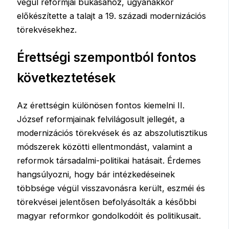
végül reformjai bukásához, ugyanakkor
előkészítette a talajt a 19. századi modernizációs
törekvésekhez.
Érettségi szempontból fontos
következtetések
Az érettségin különösen fontos kiemelni II.
József reformjainak felvilágosult jellegét, a
modernizációs törekvések és az abszolutisztikus
módszerek közötti ellentmondást, valamint a
reformok társadalmi-politikai hatásait. Érdemes
hangsúlyozni, hogy bár intézkedéseinek
többsége végül visszavonásra került, eszméi és
törekvései jelentősen befolyásolták a későbbi
magyar reformkor gondolkodóit és politikusait.