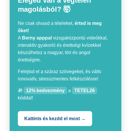
Eleged van a végtelen
magolásból? 🤯
Ne csak olvasd a tételeket,
értsd is meg
őket!
A
Berny apppal
vizsgaközpontú videókkal,
interaktív gyakorló és érettségi kvízekkel
készülhetsz a magyar, töri és angol
érettségire.
Felejtsd el a száraz szövegeket, és válts
innovatív, stresszmentes felkészülésre!
🎁
12% kedvezmény
a
TETEL26
kóddal!
Kattints és kezdd el most →