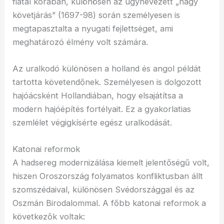
fiatal korában, különösen az úgynevezett „nagy
követjárás” (1697-98) során személyesen is
megtapasztalta a nyugati fejlettséget, ami
meghatározó élmény volt számára.
Az uralkodó különösen a holland és angol példát
tartotta követendőnek. Személyesen is dolgozott
hajóácsként Hollandiában, hogy elsajátítsa a
modern hajóépítés fortélyait. Ez a gyakorlatias
szemlélet végigkísérte egész uralkodását.
Katonai reformok
A hadsereg modernizálása kiemelt jelentőségű volt,
hiszen Oroszország folyamatos konfliktusban állt
szomszédaival, különösen Svédországgal és az
Oszmán Birodalommal. A főbb katonai reformok a
következők voltak: