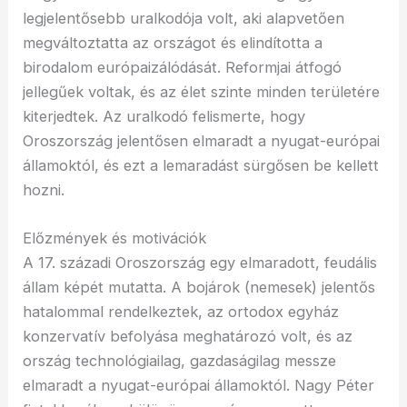
legjelentősebb uralkodója volt, aki alapvetően
megváltoztatta az országot és elindította a
birodalom európaizálódását. Reformjai átfogó
jellegűek voltak, és az élet szinte minden területére
kiterjedtek. Az uralkodó felismerte, hogy
Oroszország jelentősen elmaradt a nyugat-európai
államoktól, és ezt a lemaradást sürgősen be kellett
hozni.
Előzmények és motivációk
A 17. századi Oroszország egy elmaradott, feudális
állam képét mutatta. A bojárok (nemesek) jelentős
hatalommal rendelkeztek, az ortodox egyház
konzervatív befolyása meghatározó volt, és az
ország technológiailag, gazdaságilag messze
elmaradt a nyugat-európai államoktól. Nagy Péter