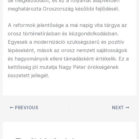
de megkezdődött, és ez a folyamat alapvetően
meghatározta Oroszország későbbi fejlődését.
A reformok jelentősége a mai napig vita tárgya az
orosz történetírásban és közgondolkodásban.
Egyesek a modernizáció szükségszerű és pozitív
lépéseként, mások az orosz nemzeti sajátosságok
és hagyományok elleni támadásként értékelik. Ez a
kettősség jól mutatja Nagy Péter örökségének
összetett jellegét.
PREVIOUS
NEXT