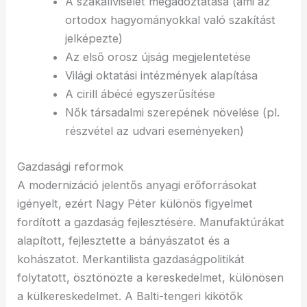
A szakállviselet megadóztatása (ami az
ortodox hagyományokkal való szakítást
jelképezte)
Az első orosz újság megjelentetése
Világi oktatási intézmények alapítása
A cirill ábécé egyszerűsítése
Nők társadalmi szerepének növelése (pl.
részvétel az udvari eseményeken)
Gazdasági reformok
A modernizáció jelentős anyagi erőforrásokat
igényelt, ezért Nagy Péter különös figyelmet
fordított a gazdaság fejlesztésére. Manufaktúrákat
alapított, fejlesztette a bányászatot és a
kohászatot. Merkantilista gazdaságpolitikát
folytatott, ösztönözte a kereskedelmet, különösen
a külkereskedelmet. A Balti-tengeri kikötők