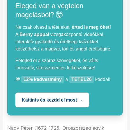
Eleged van a végtelen
magolásból? 🤯
Ne csak olvasd a tételeket,
értsd is meg őket!
A
Berny apppal
vizsgaközpontú videókkal,
interaktív gyakorló és érettségi kvízekkel
készülhetsz a magyar, töri és angol érettségire.
Felejtsd el a száraz szövegeket, és válts
innovatív, stresszmentes felkészülésre!
🎁
12% kedvezmény
a
TETEL26
kóddal!
Kattints és kezdd el most →
Nagy Péter (1672-1725) Oroszország egyik