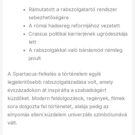
Rámutatott a rabszolgatartó rendszer
sebezhetőségére
A római hadsereg reformjához vezetett
Crassus politikai karrierjének ugródeszkája
lett
A rabszolgákkal való bánásmód némileg
javult
A Spartacus-felkelés a történelem egyik
legjelentősebb rabszolgalázadása volt, amely
évszázadokon át inspirálta a szabadságért
küzdőket. Modern feldolgozások, regények, filmek
sora dolgozta fel történetét, alakja pedig az
elnyomás elleni küzdelem univerzális szimbólumává
vált.