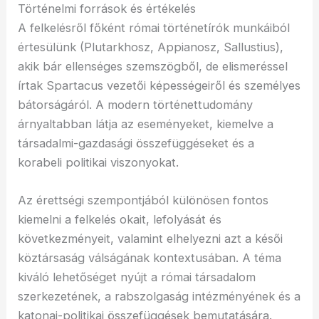
Történelmi források és értékelés
A felkelésről főként római történetírók munkáiból
értesülünk (Plutarkhosz, Appianosz, Sallustius),
akik bár ellenséges szemszögből, de elismeréssel
írtak Spartacus vezetői képességeiről és személyes
bátorságáról. A modern történettudomány
árnyaltabban látja az eseményeket, kiemelve a
társadalmi-gazdasági összefüggéseket és a
korabeli politikai viszonyokat.
Az érettségi szempontjából különösen fontos
kiemelni a felkelés okait, lefolyását és
következményeit, valamint elhelyezni azt a késői
köztársaság válságának kontextusában. A téma
kiváló lehetőséget nyújt a római társadalom
szerkezetének, a rabszolgaság intézményének és a
katonai-politikai összefüggések bemutatására.