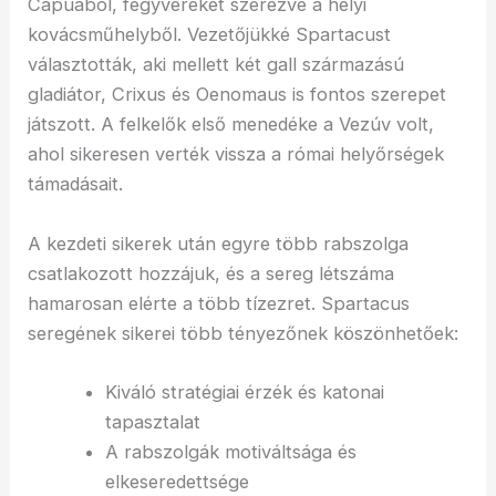
Capuából, fegyvereket szerezve a helyi
kovácsműhelyből. Vezetőjükké Spartacust
választották, aki mellett két gall származású
gladiátor, Crixus és Oenomaus is fontos szerepet
játszott. A felkelők első menedéke a Vezúv volt,
ahol sikeresen verték vissza a római helyőrségek
támadásait.
A kezdeti sikerek után egyre több rabszolga
csatlakozott hozzájuk, és a sereg létszáma
hamarosan elérte a több tízezret. Spartacus
seregének sikerei több tényezőnek köszönhetőek:
Kiváló stratégiai érzék és katonai
tapasztalat
A rabszolgák motiváltsága és
elkeseredettsége