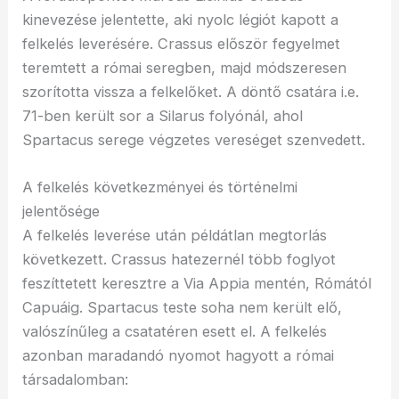
kinevezése jelentette, aki nyolc légiót kapott a
felkelés leverésére. Crassus először fegyelmet
teremtett a római seregben, majd módszeresen
szorította vissza a felkelőket. A döntő csatára i.e.
71-ben került sor a Silarus folyónál, ahol
Spartacus serege végzetes vereséget szenvedett.
A felkelés következményei és történelmi
jelentősége
A felkelés leverése után példátlan megtorlás
következett. Crassus hatezernél több foglyot
feszíttetett keresztre a Via Appia mentén, Rómától
Capuáig. Spartacus teste soha nem került elő,
valószínűleg a csatatéren esett el. A felkelés
azonban maradandó nyomot hagyott a római
társadalomban: