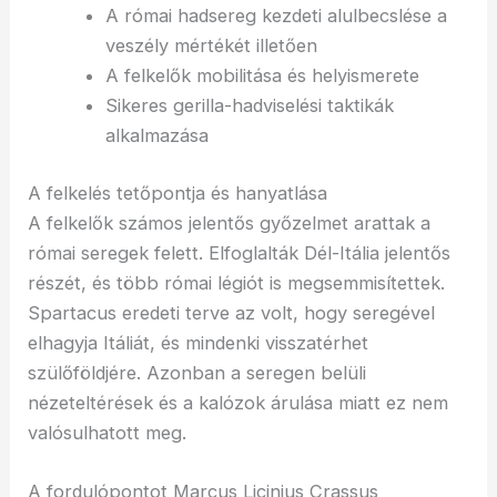
A római hadsereg kezdeti alulbecslése a
veszély mértékét illetően
A felkelők mobilitása és helyismerete
Sikeres gerilla-hadviselési taktikák
alkalmazása
A felkelés tetőpontja és hanyatlása
A felkelők számos jelentős győzelmet arattak a
római seregek felett. Elfoglalták Dél-Itália jelentős
részét, és több római légiót is megsemmisítettek.
Spartacus eredeti terve az volt, hogy seregével
elhagyja Itáliát, és mindenki visszatérhet
szülőföldjére. Azonban a seregen belüli
nézeteltérések és a kalózok árulása miatt ez nem
valósulhatott meg.
A fordulópontot Marcus Licinius Crassus