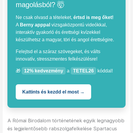
magolásból? 🤯
Ne csak olvasd a tételeket,
értsd is meg őket!
A
Berny apppal
vizsgaközpontú videókkal,
interaktív gyakorló és érettségi kvízekkel
készülhetsz a magyar, töri és angol érettségire.
Felejtsd el a száraz szövegeket, és válts
innovatív, stresszmentes felkészülésre!
🎁
12% kedvezmény
a
TETEL26
kóddal!
Kattints és kezdd el most →
A Római Birodalom történetének egyik legnagyobb
és legjelentősebb rabszolgafelkelése Spartacus