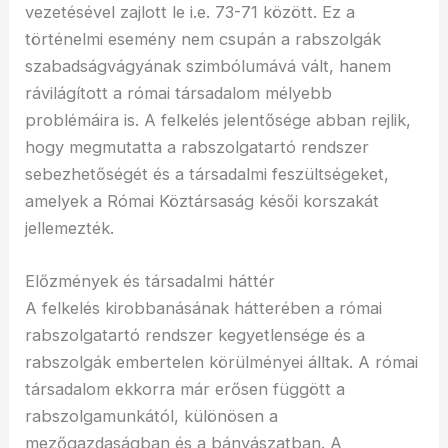
vezetésével zajlott le i.e. 73-71 között. Ez a
történelmi esemény nem csupán a rabszolgák
szabadságvágyának szimbólumává vált, hanem
rávilágított a római társadalom mélyebb
problémáira is. A felkelés jelentősége abban rejlik,
hogy megmutatta a rabszolgatartó rendszer
sebezhetőségét és a társadalmi feszültségeket,
amelyek a Római Köztársaság késői korszakát
jellemezték.
Előzmények és társadalmi háttér
A felkelés kirobbanásának hátterében a római
rabszolgatartó rendszer kegyetlensége és a
rabszolgák embertelen körülményei álltak. A római
társadalom ekkorra már erősen függött a
rabszolgamunkától, különösen a
mezőgazdaságban és a bányászatban. A