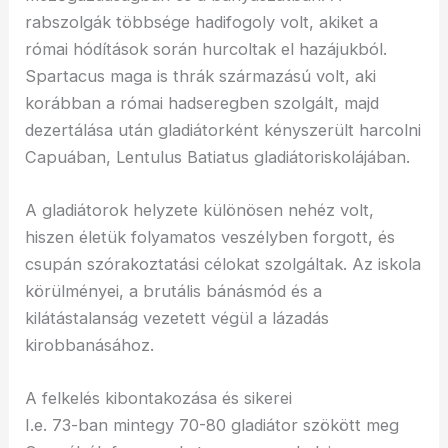
rabszolgák többsége hadifogoly volt, akiket a
római hódítások során hurcoltak el hazájukból.
Spartacus maga is thrák származású volt, aki
korábban a római hadseregben szolgált, majd
dezertálása után gladiátorként kényszerült harcolni
Capuában, Lentulus Batiatus gladiátoriskolájában.
A gladiátorok helyzete különösen nehéz volt,
hiszen életük folyamatos veszélyben forgott, és
csupán szórakoztatási célokat szolgáltak. Az iskola
körülményei, a brutális bánásmód és a
kilátástalanság vezetett végül a lázadás
kirobbanásához.
A felkelés kibontakozása és sikerei
I.e. 73-ban mintegy 70-80 gladiátor szökött meg