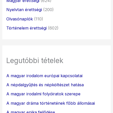
Magyar érettségi
(624)
Nyelvtan érettségi
(200)
Olvasónaplók
(110)
Történelem érettségi
(602)
Legutóbbi tételek
A magyar irodalom európai kapcsolatai
A népdalgyűjtés és népköltészet hatása
A magyar irodalmi folyóiratok szerepe
A magyar dráma történetének főbb állomásai
A magyar epika fejlődése