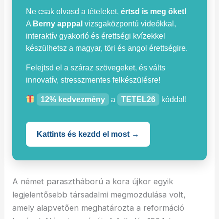
Ne csak olvasd a tételeket,
értsd is meg őket!
A
Berny apppal
vizsgaközpontú videókkal,
interaktív gyakorló és érettségi kvízekkel
készülhetsz a magyar, töri és angol érettségire.
Felejtsd el a száraz szövegeket, és válts
innovatív, stresszmentes felkészülésre!
12% kedvezmény
a
TETEL26
kóddal!
Kattints és kezdd el most →
A német parasztháború a kora újkor egyik
legjelentősebb társadalmi megmozdulása volt,
amely alapvetően meghatározta a reformáció