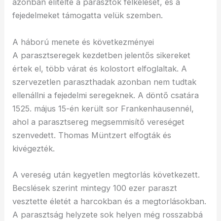
azonban elítélte a parasztok felkelését, és a
fejedelmeket támogatta velük szemben.
A háború menete és következményei
A parasztseregek kezdetben jelentős sikereket
értek el, több várat és kolostort elfoglaltak. A
szervezetlen paraszthadak azonban nem tudtak
ellenállni a fejedelmi seregeknek. A döntő csatára
1525. május 15-én került sor Frankenhausennél,
ahol a parasztsereg megsemmisítő vereséget
szenvedett. Thomas Müntzert elfogták és
kivégezték.
A vereség után kegyetlen megtorlás következett.
Becslések szerint mintegy 100 ezer paraszt
vesztette életét a harcokban és a megtorlásokban.
A parasztság helyzete sok helyen még rosszabbá