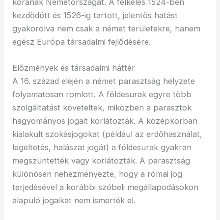
korának Németországát. A felkelés 1524-ben
kezdődött és 1526-ig tartott, jelentős hatást
gyakorolva nem csak a német területekre, hanem
egész Európa társadalmi fejlődésére.
Előzmények és társadalmi háttér
A 16. század elején a német parasztság helyzete
folyamatosan romlott. A földesurak egyre több
szolgáltatást követeltek, miközben a parasztok
hagyományos jogait korlátozták. A középkorban
kialakult szokásjogokat (például az erdőhasználat,
legeltetés, halászat jogát) a földesurak gyakran
megszüntették vagy korlátozták. A parasztság
különösen nehezményezte, hogy a római jog
terjedésével a korábbi szóbeli megállapodásokon
alapuló jogaikat nem ismerték el.