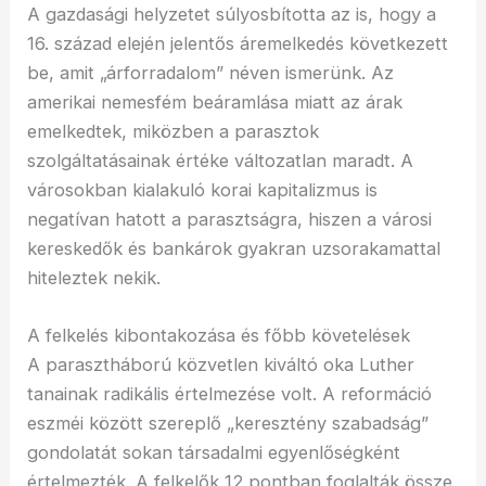
A gazdasági helyzetet súlyosbította az is, hogy a
16. század elején jelentős áremelkedés következett
be, amit „árforradalom” néven ismerünk. Az
amerikai nemesfém beáramlása miatt az árak
emelkedtek, miközben a parasztok
szolgáltatásainak értéke változatlan maradt. A
városokban kialakuló korai kapitalizmus is
negatívan hatott a parasztságra, hiszen a városi
kereskedők és bankárok gyakran uzsorakamattal
hiteleztek nekik.
A felkelés kibontakozása és főbb követelések
A parasztháború közvetlen kiváltó oka Luther
tanainak radikális értelmezése volt. A reformáció
eszméi között szereplő „keresztény szabadság”
gondolatát sokan társadalmi egyenlőségként
értelmezték. A felkelők 12 pontban foglalták össze