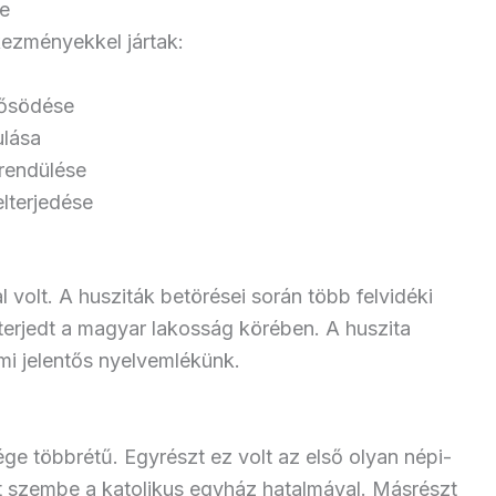
ge
kezményekkel jártak:
rősödése
ulása
grendülése
lterjedése
volt. A husziták betörései során több felvidéki
s terjedt a magyar lakosság körében. A huszita
ami jelentős nyelvemlékünk.
ge többrétű. Egyrészt ez volt az első olyan népi-
lt szembe a katolikus egyház hatalmával. Másrészt