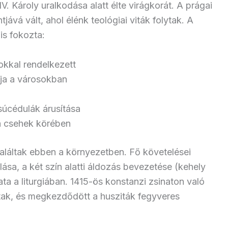
. Károly uralkodása alatt élte virágkorát. A prágai
vá vált, ahol élénk teológiai viták folytak. A
is fokozta:
okkal rendelkezett
ja a városokban
súcédulák árusítása
a csehek körében
találtak ebben a környezetben. Fő követelései
sa, a két szín alatti áldozás bevezetése (kehely
ta a liturgiában. 1415-ös konstanzi zsinaton való
dtak, és megkezdődött a husziták fegyveres