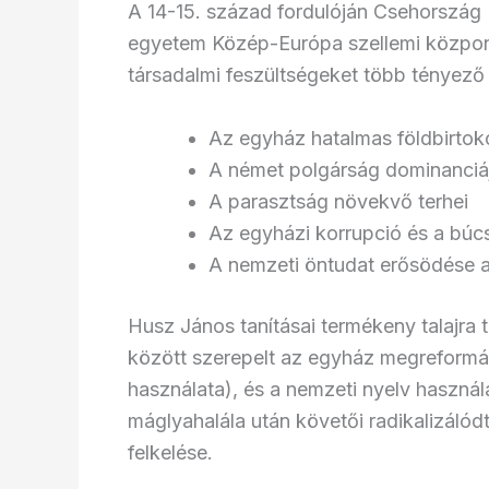
A 14-15. század fordulóján Csehország IV
egyetem Közép-Európa szellemi központjá
társadalmi feszültségeket több tényező 
Az egyház hatalmas földbirtok
A német polgárság dominanciá
A parasztság növekvő terhei
Az egyházi korrupció és a búc
A nemzeti öntudat erősödése 
Husz János tanításai termékeny talajra 
között szerepelt az egyház megreformálá
használata), és a nemzeti nyelv használa
máglyahalála után követői radikalizáló
felkelése.