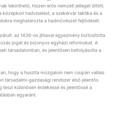
 tekinthető, hiszen erős nemzeti jelleget öltött.
 középkori hadviselést, a szekérvár taktika és a
dokra meghatározta a hadművészet fejlődését.
ult: az 1436-os jihlavai egyezmény biztosította
ldozás jogát és bizonyos egyházi reformokat. A
seh társadalomban, és jelentősen befolyásolta a
an, hogy a huszita mozgalom nem csupán vallási
 társadalmi-gazdasági rendszer első jelentős
g teszi különösen érdekessé és jelentőssé a
atásban egyaránt.