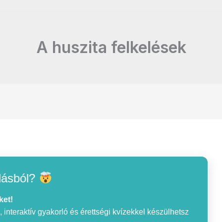
A huszita felkelések
lásból?
ket!
interaktív gyakorló és érettségi kvízekkel készülhetsz