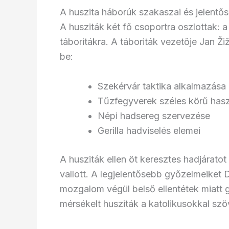
A huszita háborúk szakaszai és jelentő
A husziták két fő csoportra oszlottak: a
táboritákra. A táboriták vezetője Jan Žiž
be:
Szekérvár taktika alkalmazása
Tűzfegyverek széles körű hasz
Népi hadsereg szervezése
Gerilla hadviselés elemei
A husziták ellen öt keresztes hadjárato
vallott. A legjelentősebb győzelmeiket 
mozgalom végül belső ellentétek miatt 
mérsékelt husziták a katolikusokkal szö