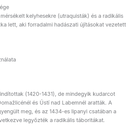
sége
 mérsékelt kelyhesekre (utraquisták) és a radikális
ka lett, aki forradalmi hadászati újításokat vezetett
nálata
t indítottak (1420-1431), de mindegyik kudarcot
Domažlicénél és Ústí nad Labemnél aratták. A
gyengült meg, és az 1434-es lipanyi csatában a
vetkezve legyőzték a radikális táboritákat.