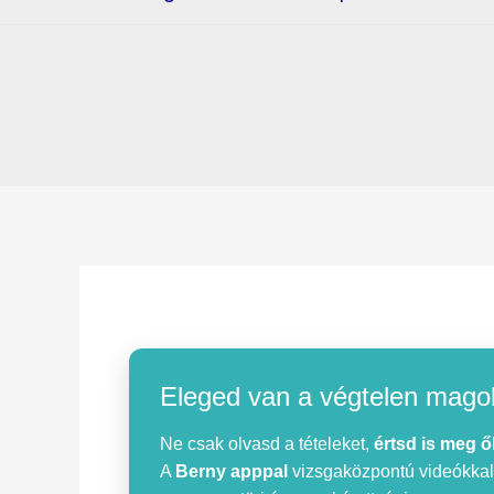
Eleged van a végtelen mago
Ne csak olvasd a tételeket,
értsd is meg ő
A
Berny apppal
vizsgaközpontú videókkal, 