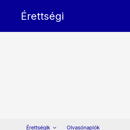
Skip
to
Érettségi
content
Érettségik
Olvasónaplók