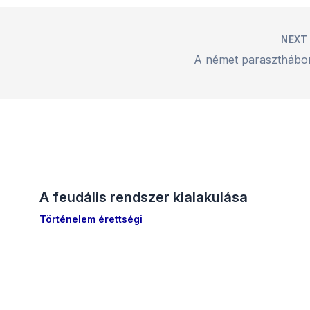
NEX
A német paraszthábo
A feudális rendszer kialakulása
Történelem érettségi