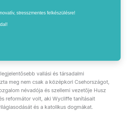
nnovatív, stresszmentes felkészülésre!
dal!
egjelentősebb vallási és társadalmi
ázta meg nem csak a középkori Csehországot,
ozgalom névadója és szellemi vezetője Husz
 reformátor volt, aki Wycliffe tanításait
lvilágiasodását és a katolikus dogmákat.