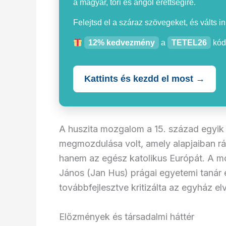
a magyar, töri és angol érettségire.
Felejtsd el a száraz szövegeket, és válts i
12% kedvezmény
a
TETEL26
kód
Kattints és kezdd el most →
A huszita mozgalom a 15. század egyik l
megmozdulása volt, amely alapjaiban r
hanem az egész katolikus Európát. A m
János (Jan Hus) prágai egyetemi tanár és
továbbfejlesztve kritizálta az egyház e
Előzmények és társadalmi háttér