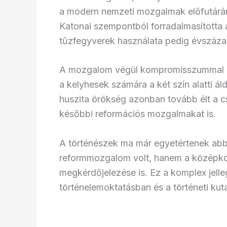
a modern nemzeti mozgalmak előfutárának
Katonai szempontból forradalmasította a
tűzfegyverek használata pedig évszáza
A mozgalom végül kompromisszummal zár
a kelyhesek számára a két szín alatti á
huszita örökség azonban tovább élt a c
későbbi reformációs mozgalmakat is.
A történészek ma már egyetértenek abb
reformmozgalom volt, hanem a középkori
megkérdőjelezése is. Ez a komplex jelle
történelemoktatásban és a történeti kut