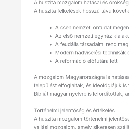
A huszita mozgalom hatásai és öröksé
A huszita felkelések hosszú távú követ
A cseh nemzeti öntudat mege
Az első nemzeti egyház kialak
A feudális társadalmi rend me
Modern hadviselési technikák e
A reformáció előfutára lett
A mozgalom Magyarországra is hatással 
települést elfoglaltak, és ideológiájuk i
Bibliát magyar nyelvre is lefordították, 
Történelmi jelentőség és értékelés
A huszita mozgalom történelmi jelentősé
vallási mozgalom, amely sikeresen szál