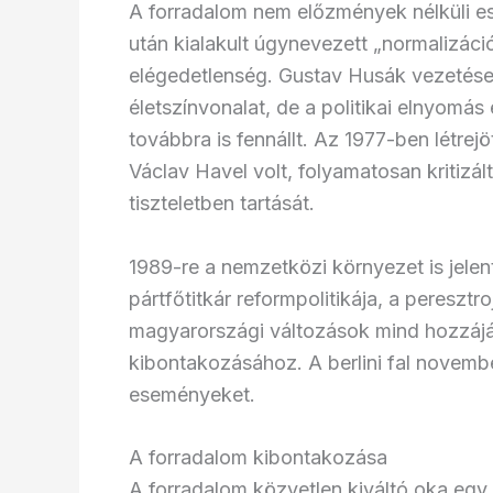
A forradalom nem előzmények nélküli es
után kialakult úgynevezett „normalizáci
elégedetlenség. Gustav Husák vezetése 
életszínvonalat, de a politikai elnyomá
továbbra is fennállt. Az 1977-ben létre
Václav Havel volt, folyamatosan kritizál
tiszteletben tartását.
1989-re a nemzetközi környezet is jele
pártfőtitkár reformpolitikája, a peresztr
magyarországi változások mind hozzáj
kibontakozásához. A berlini fal novembe
eseményeket.
A forradalom kibontakozása
A forradalom közvetlen kiváltó oka egy 