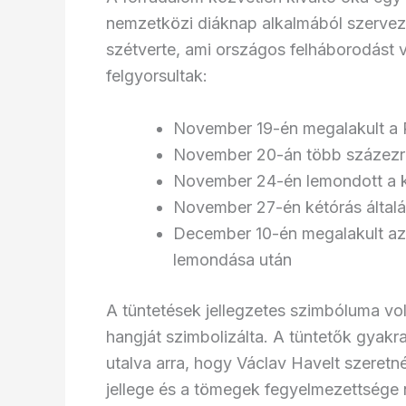
nemzetközi diáknap alkalmából szervezt
szétverte, ami országos felháborodást 
felgyorsultak:
November 19-én megalakult a P
November 20-án több százezre
November 24-én lemondott a k
November 27-én kétórás általá
December 10-én megalakult a
lemondása után
A tüntetések jellegzetes szimbóluma vo
hangját szimbolizálta. A tüntetők gyakr
utalva arra, hogy Václav Havelt szeretn
jellege és a tömegek fegyelmezettsége n