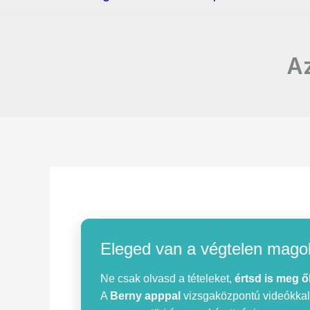
Az
Eleged van a végtelen mago
Ne csak olvasd a tételeket,
értsd is meg ő
A
Berny apppal
vizsgaközpontú videókkal, 