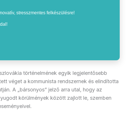
nnovatív, stresszmentes felkészülésre!
dal!
zlovákia történelmének egyik legjelentősebb
tett véget a kommunista rendszernek és elindította
tján. A „bársonyos” jelző arra utal, hogy az
yugodt körülmények között zajlott le, szemben
eseményeivel.