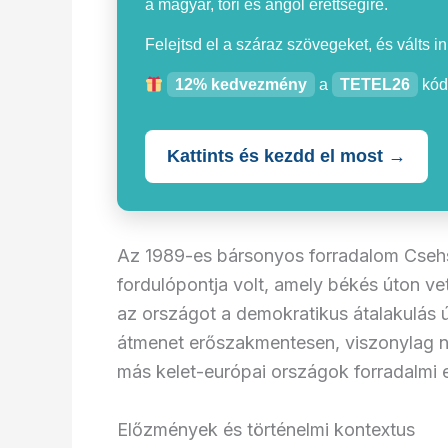
a magyar, töri és angol érettségire.
Felejtsd el a száraz szövegeket, és válts i
12% kedvezmény
a
TETEL26
kód
Kattints és kezdd el most →
Az 1989-es bársonyos forradalom Csehs
fordulópontja volt, amely békés úton ve
az országot a demokratikus átalakulás ú
átmenet erőszakmentesen, viszonylag n
más kelet-európai országok forradalmi 
Előzmények és történelmi kontextus