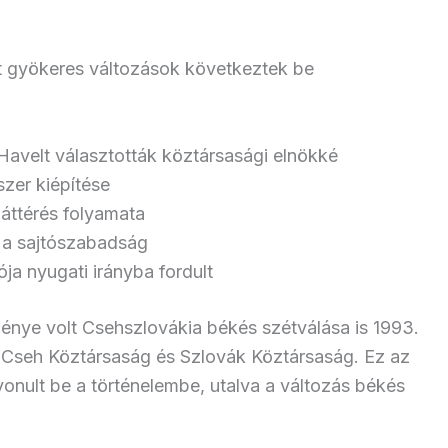
 gyökeres változások következtek be
avelt választották köztársasági elnökké
zer kiépítése
 áttérés folyamata
t a sajtószabadság
ója nyugati irányba fordult
nye volt Csehszlovákia békés szétválása is 1993.
len Cseh Köztársaság és Szlovák Köztársaság. Ez az
nult be a történelembe, utalva a változás békés