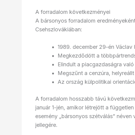
A forradalom következményei
A bársonyos forradalom eredményeként
Csehszlovákiában:
1989. december 29-én Václav H
Megkezdődött a többpártrends
Elindult a piacgazdaságra való
Megszűnt a cenzúra, helyreáll
Az ország külpolitikai orientáci
A forradalom hosszabb távú következmé
január 1-jén, amikor létrejött a függet
esemény „bársonyos szétválás” néven vo
jellegére.