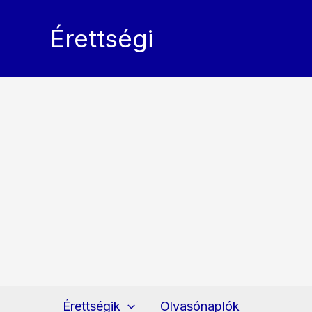
Skip
to
Érettségi
content
Érettségik
Olvasónaplók