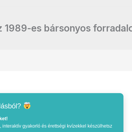
 1989-es bársonyos forrada
lásból?
ket!
interaktív gyakorló és érettségi kvízekkel készülhetsz