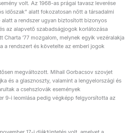
emény volt. Az 1968-as prágai tavasz leverése
ós időszak” alatt fokozatosan nőtt a társadalmi
alatt a rendszer ugyan biztosított bizonyos
s és az alapvető szabadságjogok korlátozása
jött Charta ’77 mozgalom, melynek egyik vezéralakja
ta a rendszert és követelte az emberi jogok
ntősen megváltozott. Mihail Gorbacsov szovjet
ojka és a glasznoszty, valamint a lengyelországi és
árultak a csehszlovák események
r 9-i leomlása pedig végképp felgyorsította az
november 17-i diáktüntetés volt, amelyet a