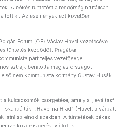
ek. A békés tüntetést a rendőrség brutálisan
váltott ki. Az események ezt követően
olgári Fórum (OF) Václav Havel vezetésével
s tüntetés kezdődött Prágában
ommunista párt teljes vezetősége
nos sztrájk bénította meg az országot
z első nem kommunista kormány Gustav Husák
lt a kulcscsomók csörgetése, amely a „leváltás”
an skandálták: „Havel na Hrad” (Havelt a várba),
ék látni az elnöki székben. A tüntetések békés
emzetközi elismerést váltott ki.