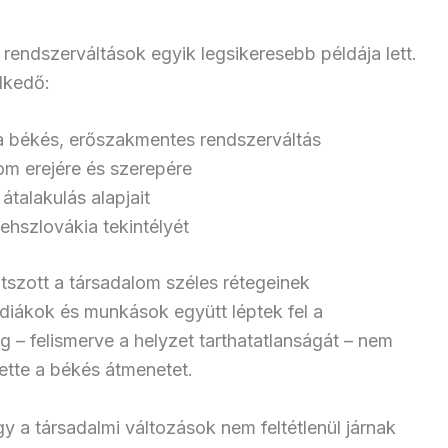
rendszerváltások egyik legsikeresebb példája lett.
lkedő:
 a békés, erőszakmentes rendszerváltás
lom erejére és szerepére
talakulás alapjait
ehszlovákia tekintélyét
tszott a társadalom széles rétegeinek
diákok és munkások együtt léptek fel a
 – felismerve a helyzet tarthatatlanságát – nem
ette a békés átmenetet.
 a társadalmi változások nem feltétlenül járnak