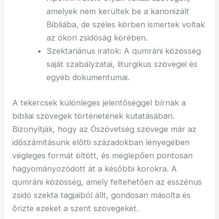
amelyek nem kerültek be a kanonizált
Bibliába, de széles körben ismertek voltak
az ókori zsidóság körében.
Szektariánus iratok: A qumráni közösség
saját szabályzatai, liturgikus szövegei és
egyéb dokumentumai.
A tekercsek különleges jelentőséggel bírnak a
bibliai szövegek történetének kutatásában.
Bizonyítják, hogy az Ószövetség szövege már az
időszámításunk előtti századokban lényegében
végleges formát öltött, és meglepően pontosan
hagyományozódott át a későbbi korokra. A
qumráni közösség, amely feltehetően az esszénus
zsidó szekta tagjaiból állt, gondosan másolta és
őrizte ezeket a szent szövegeket.