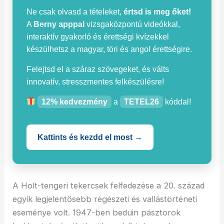
Ne csak olvasd a tételeket,
értsd is meg őket!
A
Berny apppal
vizsgaközpontú videókkal,
interaktív gyakorló és érettségi kvízekkel
készülhetsz a magyar, töri és angol érettségire.
Felejtsd el a száraz szövegeket, és válts
innovatív, stresszmentes felkészülésre!
12% kedvezmény
a
TETEL26
kóddal!
Kattints és kezdd el most →
A Holt-tengeri tekercsek felfedezése a 20. század
egyik legjelentősebb régészeti és vallástörténeti
eseménye volt. 1947-ben beduin pásztorok