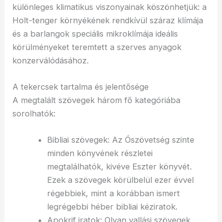
különleges klimatikus viszonyainak köszönhetjük: a
Holt-tenger környékének rendkívül száraz klímája
és a barlangok speciális mikroklímája ideális
körülményeket teremtett a szerves anyagok
konzerválódásához.
A tekercsek tartalma és jelentősége
A megtalált szövegek három fő kategóriába
sorolhatók:
Bibliai szövegek: Az Ószövetség szinte
minden könyvének részletei
megtalálhatók, kivéve Eszter könyvét.
Ezek a szövegek körülbelül ezer évvel
régebbiek, mint a korábban ismert
legrégebbi héber bibliai kéziratok.
Apokrif iratok: Olyan vallási szövegek,