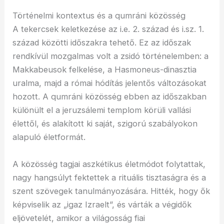
Történelmi kontextus és a qumráni közösség
A tekercsek keletkezése az i.e. 2. század és i.sz. 1.
század közötti időszakra tehető. Ez az időszak
rendkívül mozgalmas volt a zsidó történelemben: a
Makkabeusok felkelése, a Hasmoneus-dinasztia
uralma, majd a római hódítás jelentős változásokat
hozott. A qumráni közösség ebben az időszakban
különült el a jeruzsálemi templom körüli vallási
élettől, és alakított ki saját, szigorú szabályokon
alapuló életformát.
A közösség tagjai aszkétikus életmódot folytattak,
nagy hangsúlyt fektettek a rituális tisztaságra és a
szent szövegek tanulmányozására. Hitték, hogy ők
képviselik az „igaz Izraelt”, és várták a végidők
eljövetelét, amikor a világosság fiai