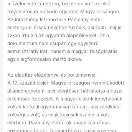
művelődéstörténetben, hiszen ez volt az első
folyamatosan működő egyetem Magyarországon.
Az intézmény létrehozása Pázmány Péter
esztergomi érsek nevéhez fűződik, aki 1635. május
12-én írta alá az egyetem alapítólevelét. Ez a
dokumentum nem csupán egy egyszerű
adminisztratív irat, hanem a magyar felsőoktatás
egyik legfontosabb mérföldköve.
Az alapítás előzményei és körülményei
A 17. század elején Magyarországon nem működött
állandó egyetem, ami jelentősen hátráltatta a hazai
értelmiség képzését. A magyar diákok kénytelenek
voltak külföldi egyetemeken tanulni, ami rendkívül
költséges volt, és csak kevesek számára volt
elérhető. Pázmány Péter, aki maga is a római
egyetemen tanult, felismerte egy hazai egyetem