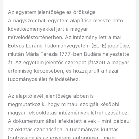
Az egyetem jelentősége és öröksége
A nagyszombati egyetem alapítása messze ható
következményekkel járt a magyar
művelődéstörténetben. Az intézmény lett a mai
Eötvös Loránd Tudományegyetem (ELTE) jogelődje,
miután Mária Terézia 1777-ben Budára helyeztette
át. Az egyetem jelentős szerepet játszott a magyar
értelmiség képzésében, és hozzájárult a hazai
tudományos élet fejlődéséhez.
Az alapítólevél jelentősége abban is
megmutatkozik, hogy mintául szolgált későbbi
magyar felsőoktatási intézmények létrehozásához.
A dokumentum által lefektetett elvek – mint például
az oktatás szabadsága, a tudományos kutatás
fontossága és az egyetemi autonómia – ma is