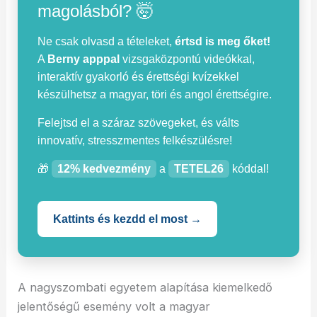
magolásból? 🤯
Ne csak olvasd a tételeket,
értsd is meg őket!
A
Berny apppal
vizsgaközpontú videókkal,
interaktív gyakorló és érettségi kvízekkel
készülhetsz a magyar, töri és angol érettségire.
Felejtsd el a száraz szövegeket, és válts
innovatív, stresszmentes felkészülésre!
🎁
12% kedvezmény
a
TETEL26
kóddal!
Kattints és kezdd el most →
A nagyszombati egyetem alapítása kiemelkedő
jelentőségű esemény volt a magyar