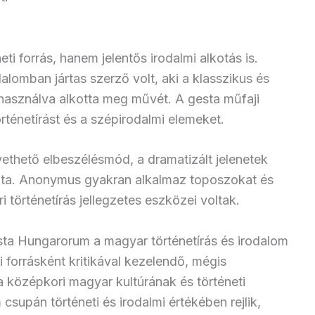
 forrás, hanem jelentős irodalmi alkotás is.
alomban jártas szerző volt, aki a klasszikus és
lhasználva alkotta meg művét. A gesta műfaji
rténetírást és a szépirodalmi elemeket.
övethető elbeszélésmód, a dramatizált jelenetek
ata. Anonymus gyakran alkalmaz toposzokat és
 történetírás jellegzetes eszközei voltak.
a Hungarorum a magyar történetírás és irodalom
 forrásként kritikával kezelendő, mégis
 középkori magyar kultúrának és történeti
upán történeti és irodalmi értékében rejlik,