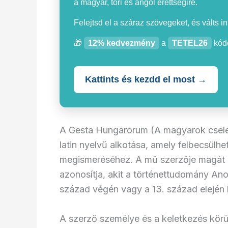
a magyar, töri és angol érettségire.
Felejtsd el a száraz szövegeket, és válts i
🎁
12% kedvezmény
a
TETEL26
kódd
Kattints és kezdd el most →
A Gesta Hungarorum (A magyarok cselek
latin nyelvű alkotása, amely felbecsülhe
megismeréséhez. A mű szerzője magát P. 
azonosítja, akit a történettudomány An
század végén vagy a 13. század elején 
A szerző személye és a keletkezés kör