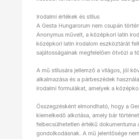
Irodalmi értékek és stílus
A Gesta Hungarorum nem csupán történeti
Anonymus művelt, a középkori latin irod
középkori latin irodalom eszköztárát fe
sajátosságainak megfelelően ötvözi a tö
A mű stílusára jellemző a világos, jól k
alkalmazása és a párbeszédek használ
irodalmi formulákat, amelyek a középkori
Összegzésként elmondható, hogy a Gest
kiemelkedő alkotása, amely bár történeti
felbecsülhetetlen értékű dokumentuma a
gondolkodásnak. A mű jelentősége nem cs