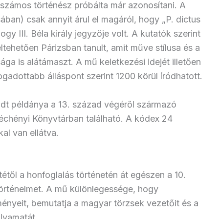
 számos történész próbálta már azonosítani. A
an) csak annyit árul el magáról, hogy „P. dictus
y III. Béla király jegyzője volt. A kutatók szerint
ltehetően Párizsban tanult, amit műve stílusa és a
ága is alátámaszt. A mű keletkezési idejét illetően
adottabb álláspont szerint 1200 körül íródhatott.
dt példánya a 13. század végéről származó
échényi Könyvtárban található. A kódex 24
kal van ellátva.
ől a honfoglalás történetén át egészen a 10.
örténelmet. A mű különlegessége, hogy
ményeit, bemutatja a magyar törzsek vezetőit és a
olyamatát.