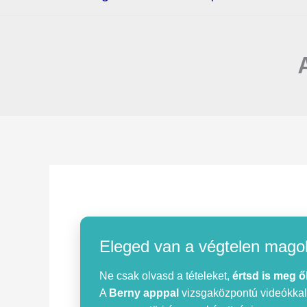
Eleged van a végtelen mago
Ne csak olvasd a tételeket,
értsd is meg ő
A
Berny apppal
vizsgaközpontú videókkal, 