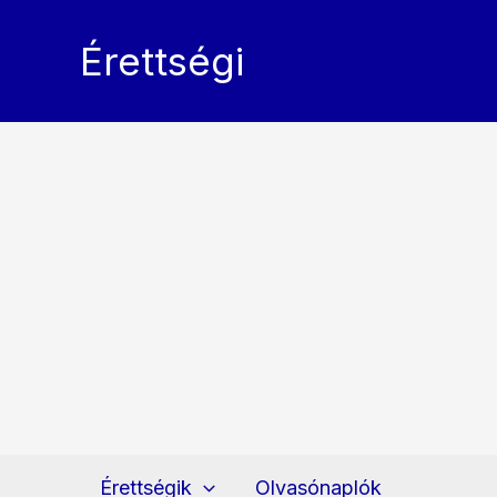
Skip
to
Érettségi
content
Érettségik
Olvasónaplók