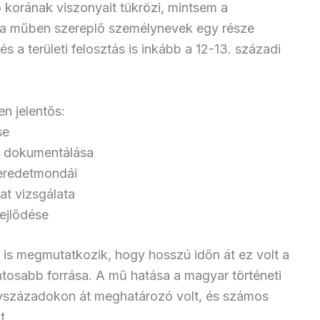
 korának viszonyait tükrözi, mintsem a
l a műben szereplő személynevek egy része
 a területi felosztás is inkább a 12-13. századi
en jelentős:
se
k dokumentálása
eredetmondái
at vizsgálata
ejlődése
is megmutatkozik, hogy hosszú időn át ez volt a
ntosabb forrása. A mű hatása a magyar történeti
évszázadokon át meghatározó volt, és számos
t.