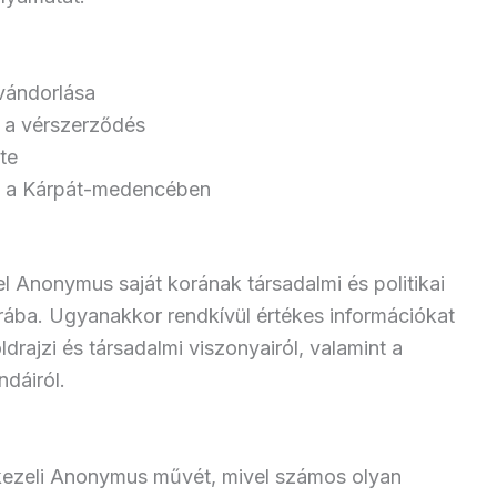
vándorlása
 a vérszerződés
te
e a Kárpát-medencében
vel Anonymus saját korának társadalmi és politikai
korába. Ugyanakkor rendkívül értékes információkat
rajzi és társadalmi viszonyairól, valamint a
dáiról.
kezeli Anonymus művét, mivel számos olyan