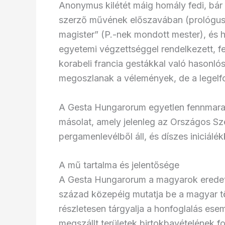
Anonymus kilétét máig homály fedi, bár
szerző művének előszavában (prológusáb
magister” (P.-nek mondott mester), és hog
egyetemi végzettséggel rendelkezett, fe
korabeli francia gestákkal való hasonlós
megoszlanak a vélemények, de a legelfog
A Gesta Hungarorum egyetlen fennmara
másolat, amely jelenleg az Országos Sz
pergamenlevélből áll, és díszes iniciálék
A mű tartalma és jelentősége
A Gesta Hungarorum a magyarok eredetét
század közepéig mutatja be a magyar t
részletesen tárgyalja a honfoglalás ese
megszállt területek birtokbavételének f