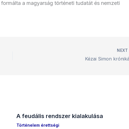
ormálta a magyarság történeti tudatát és nemzeti
NEX
Kézai Simon króniká
A feudális rendszer kialakulása
Történelem érettségi