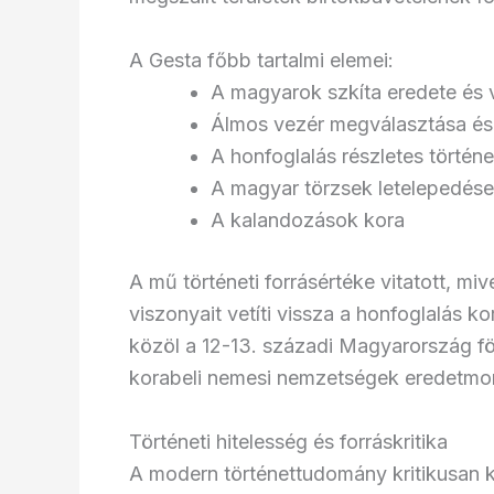
A Gesta főbb tartalmi elemei:
A magyarok szkíta eredete és 
Álmos vezér megválasztása és
A honfoglalás részletes történe
A magyar törzsek letelepedés
A kalandozások kora
A mű történeti forrásértéke vitatott, mi
viszonyait vetíti vissza a honfoglalás 
közöl a 12-13. századi Magyarország föld
korabeli nemesi nemzetségek eredetmon
Történeti hitelesség és forráskritika
A modern történettudomány kritikusan 