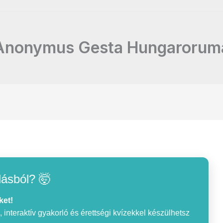
Anonymus Gesta Hungarorum
lásból? 🤯
ket!
interaktív gyakorló és érettségi kvízekkel készülhetsz