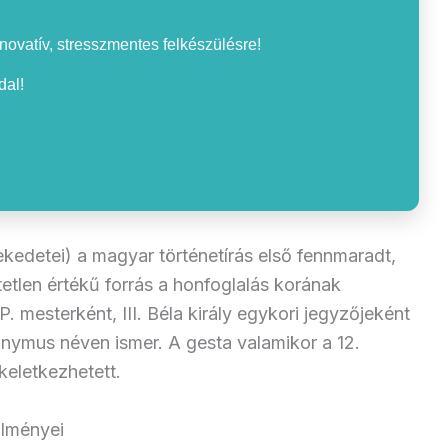
nnovatív, stresszmentes felkészülésre!
al!
edetei) a magyar történetírás első fennmaradt,
tetlen értékű forrás a honfoglalás korának
mesterként, III. Béla király egykori jegyzőjeként
onymus néven ismer. A gesta valamikor a 12.
keletkezhetett.
ülményei