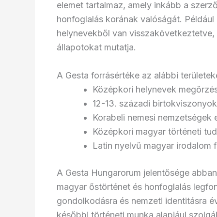
elemet tartalmaz, amely inkább a szerző
honfoglalás korának valóságát. Példáu
helynevekből van visszakövetkeztetve, és
állapotokat mutatja.
A Gesta forrásértéke az alábbi területek
Középkori helynevek megőrzé
12-13. századi birtokviszonyo
Korabeli nemesi nemzetségek 
Középkori magyar történeti tud
Latin nyelvű magyar irodalom f
A Gesta Hungarorum jelentősége abban 
magyar őstörténet és honfoglalás legfo
gondolkodásra és nemzeti identitásra 
későbbi történeti munka alapjául szolgál