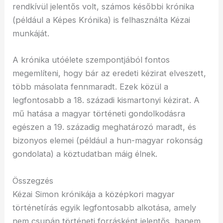
rendkívül jelentős volt, számos későbbi krónika
(például a Képes Krónika) is felhasználta Kézai
munkáját.
A krónika utóélete szempontjából fontos
megemlíteni, hogy bár az eredeti kézirat elveszett,
több másolata fennmaradt. Ezek közül a
legfontosabb a 18. századi kismartonyi kézirat. A
mű hatása a magyar történeti gondolkodásra
egészen a 19. századig meghatározó maradt, és
bizonyos elemei (például a hun-magyar rokonság
gondolata) a köztudatban máig élnek.
Összegzés
Kézai Simon krónikája a középkori magyar
történetírás egyik legfontosabb alkotása, amely
nem csupán történeti forrásként jelentős, hanem