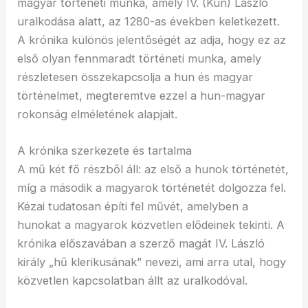
magyar történeti munka, amely IV. (Kun) László
uralkodása alatt, az 1280-as években keletkezett.
A krónika különös jelentőségét az adja, hogy ez az
első olyan fennmaradt történeti munka, amely
részletesen összekapcsolja a hun és magyar
történelmet, megteremtve ezzel a hun-magyar
rokonság elméletének alapjait.
A krónika szerkezete és tartalma
A mű két fő részből áll: az első a hunok történetét,
míg a második a magyarok történetét dolgozza fel.
Kézai tudatosan építi fel művét, amelyben a
hunokat a magyarok közvetlen elődeinek tekinti. A
krónika előszavában a szerző magát IV. László
király „hű klerikusának” nevezi, ami arra utal, hogy
közvetlen kapcsolatban állt az uralkodóval.