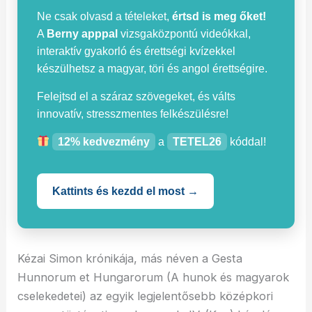
Ne csak olvasd a tételeket,
értsd is meg őket!
A
Berny apppal
vizsgaközpontú videókkal,
interaktív gyakorló és érettségi kvízekkel
készülhetsz a magyar, töri és angol érettségire.
Felejtsd el a száraz szövegeket, és válts
innovatív, stresszmentes felkészülésre!
12% kedvezmény
a
TETEL26
kóddal!
Kattints és kezdd el most →
Kézai Simon krónikája, más néven a Gesta
Hunnorum et Hungarorum (A hunok és magyarok
cselekedetei) az egyik legjelentősebb középkori