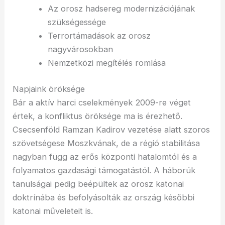
Az orosz hadsereg modernizációjának
szükségessége
Terrortámadások az orosz
nagyvárosokban
Nemzetközi megítélés romlása
Napjaink öröksége
Bár a aktív harci cselekmények 2009-re véget
értek, a konfliktus öröksége ma is érezhető.
Csecsenföld Ramzan Kadirov vezetése alatt szoros
szövetségese Moszkvának, de a régió stabilitása
nagyban függ az erős központi hatalomtól és a
folyamatos gazdasági támogatástól. A háborúk
tanulságai pedig beépültek az orosz katonai
doktrínába és befolyásolták az ország későbbi
katonai műveleteit is.