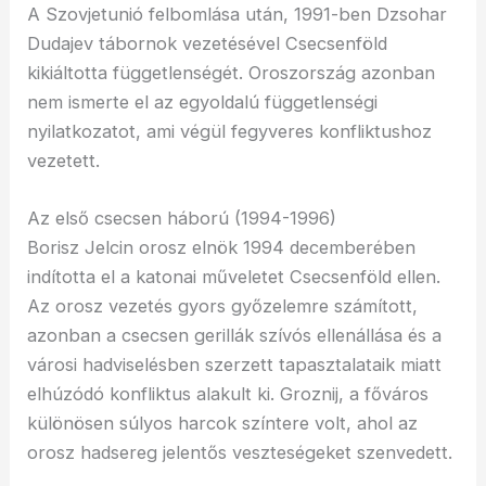
A Szovjetunió felbomlása után, 1991-ben Dzsohar
Dudajev tábornok vezetésével Csecsenföld
kikiáltotta függetlenségét. Oroszország azonban
nem ismerte el az egyoldalú függetlenségi
nyilatkozatot, ami végül fegyveres konfliktushoz
vezetett.
Az első csecsen háború (1994-1996)
Borisz Jelcin orosz elnök 1994 decemberében
indította el a katonai műveletet Csecsenföld ellen.
Az orosz vezetés gyors győzelemre számított,
azonban a csecsen gerillák szívós ellenállása és a
városi hadviselésben szerzett tapasztalataik miatt
elhúzódó konfliktus alakult ki. Groznij, a főváros
különösen súlyos harcok színtere volt, ahol az
orosz hadsereg jelentős veszteségeket szenvedett.