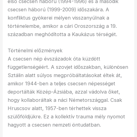
első csecsen háború (1994-1996) és a második
csecsen háború (1999-2009) időszakára. A
konfliktus gyökerei mélyen visszanyúlnak a
történelembe, amikor a cári Oroszország a 19.
században meghódította a Kaukázus térségét.
Történelmi előzmények
A csecsen nép évszázadok óta küzdött
függetlenségéért. A szovjet időszakban, különösen
Sztálin alatt súlyos megpróbáltatásokat éltek át,
amikor 1944-ben a teljes csecsen népességet
deportálták Közép-Ázsiába, azzal vádolva őket,
hogy kollaboráltak a náci Németországgal. Csak
Hruscsov alatt, 1957-ben térhettek vissza
szülőföldjükre. Ez a kollektív trauma mély nyomot
hagyott a csecsen nemzeti öntudatban.