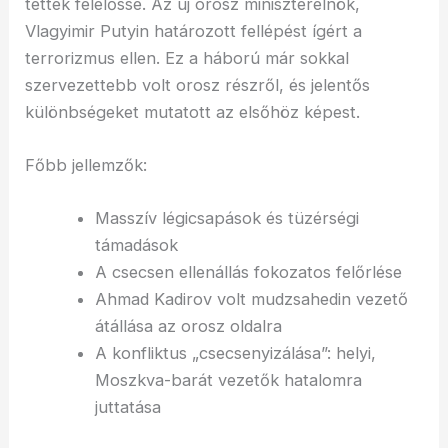
tették felelőssé. Az új orosz miniszterelnök,
Vlagyimir Putyin határozott fellépést ígért a
terrorizmus ellen. Ez a háború már sokkal
szervezettebb volt orosz részről, és jelentős
különbségeket mutatott az elsőhöz képest.
Főbb jellemzők:
Masszív légicsapások és tüzérségi
támadások
A csecsen ellenállás fokozatos felőrlése
Ahmad Kadirov volt mudzsahedin vezető
átállása az orosz oldalra
A konfliktus „csecsenyizálása”: helyi,
Moszkva-barát vezetők hatalomra
juttatása