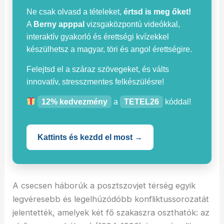
Ne csak olvasd a tételeket,
értsd is meg őket!
A
Berny apppal
vizsgaközpontú videókkal,
interaktív gyakorló és érettségi kvízekkel
készülhetsz a magyar, töri és angol érettségire.
Felejtsd el a száraz szövegeket, és válts
innovatív, stresszmentes felkészülésre!
12% kedvezmény
a
TETEL26
kóddal!
Kattints és kezdd el most →
A csecsen háborúk a posztszovjet térség egyik
legvéresebb és legelhúzódóbb konfliktussorozatát
jelentették, amelyek két fő szakaszra oszthatók: az