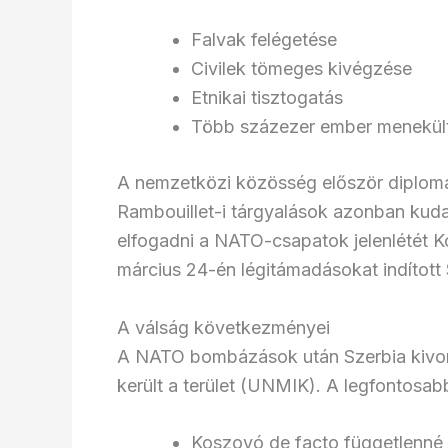
Falvak felégetése
Civilek tömeges kivégzése
Etnikai tisztogatás
Több százezer ember menekült
A nemzetközi közösség először diplomác
Rambouillet-i tárgyalások azonban kudar
elfogadni a NATO-csapatok jelenlétét
március 24-én légitámadásokat indított S
A válság következményei
A NATO bombázások után Szerbia kivont
került a terület (UNMIK). A legfontos
Koszovó de facto függetlenné v