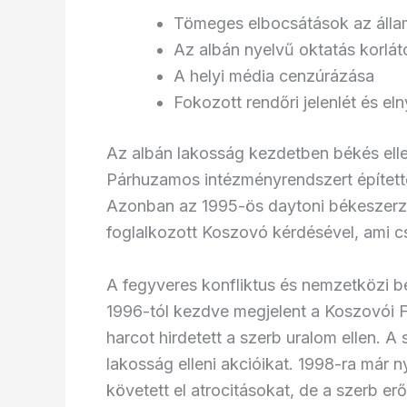
Tömeges elbocsátások az állami
Az albán nyelvű oktatás korlá
A helyi média cenzúrázása
Fokozott rendőri jelenlét és e
Az albán lakosság kezdetben békés elle
Párhuzamos intézményrendszert építette
Azonban az 1995-ös daytoni békeszerző
foglalkozott Koszovó kérdésével, ami c
A fegyveres konfliktus és nemzetközi 
1996-tól kezdve megjelent a Koszovói 
harcot hirdetett a szerb uralom ellen. A 
lakosság elleni akcióikat. 1998-ra már ny
követett el atrocitásokat, de a szerb e