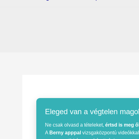
Eleged van a végtelen mago
Ne csak olvasd a tételeket,
értsd is meg ő
A
Berny apppal
vizsgaközpontú videókkal, 