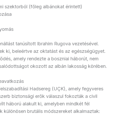
 szektorból (főleg albánokat érintett)
tozása
lnyomás
nállást tanúsított Ibrahim Rugova vezetésével.
k ki, beleértve az oktatást és az egészségügyet.
dés, amely rendezte a boszniai háborút, nem
salódottságot okozott az albán lakosság körében.
beavatkozás
Felszabadítási Hadsereg (UÇK), amely fegyveres
szerb biztonsági erők válaszul fokozták a civil
ílt háború alakult ki, amelyben mindkét fél
rők különösen brutális módszereket alkalmaztak: