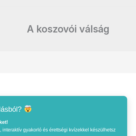
A koszovói válság
lásból?
ket!
interaktív gyakorló és érettségi kvízekkel készülhetsz