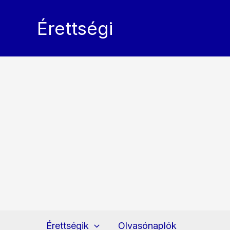
Skip
to
Érettségi
content
Érettségik
Olvasónaplók