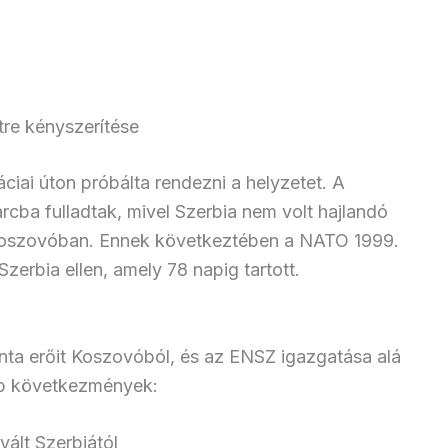
re kényszerítése
iai úton próbálta rendezni a helyzetet. A
cba fulladtak, mivel Szerbia nem volt hajlandó
 Koszovóban. Ennek következtében a NATO 1999.
zerbia ellen, amely 78 napig tartott.
a erőit Koszovóból, és az ENSZ igazgatása alá
abb következmények:
ált Szerbiától