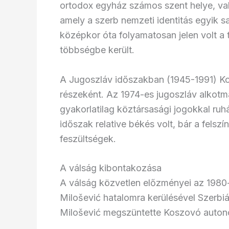
ortodox egyház számos szent helye, val
amely a szerb nemzeti identitás egyik 
középkor óta folyamatosan jelen volt a 
többségbe került.
A Jugoszláv időszakban (1945-1991) K
részeként. Az 1974-es jugoszláv alkotm
gyakorlatilag köztársasági jogokkal ruhá
időszak relative békés volt, bár a felsz
feszültségek.
A válság kibontakozása
A válság közvetlen előzményei az 1980
Milošević hatalomra kerülésével Szerbiá
Milošević megszüntette Koszovó autonó