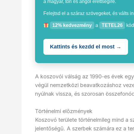
a magyar, töri és angol érettségire.
Felejtsd el a száraz szövegeket, és válts i
12% kedvezmény
a
TETEL26
kód
Kattints és kezdd el most →
A koszovói válság az 1990-es évek egyik
végül nemzetközi beavatkozáshoz vezet
nyúlnak vissza, és szorosan összefonódna
Történelmi előzmények
Koszovó területe történelmileg mind a 
jelentőségű. A szerbek számára ez a terü