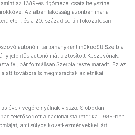
amint az 1389-es rigómezei csata helyszíne,
sarokköve. Az albán lakosság azonban már a
területen, és a 20. század során fokozatosan
oszovó autonóm tartományként működött Szerbia
ány jelentős autonómiát biztosított Koszovónak,
zta fel, bár formálisan Szerbia része maradt. Ez az
ín alatt továbbra is megmaradtak az etnikai
-as évek végére nyúlnak vissza. Slobodan
ban felerősödött a nacionalista retorika. 1989-ben
miáját, ami súlyos következményekkel járt: