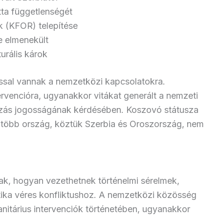
tta függetlenségét
 (KFOR) telepítése
e elmenekült
urális károk
ssal vannak a nemzetközi kapcsolatokra.
ervencióra, ugyanakkor vitákat generált a nemzeti
ozás jogosságának kérdésében. Koszovó státusza
n, több ország, köztük Szerbia és Oroszország, nem
ak, hogyan vezethetnek történelmi sérelmek,
litika véres konfliktushoz. A nemzetközi közösség
anitárius intervenciók történetében, ugyanakkor