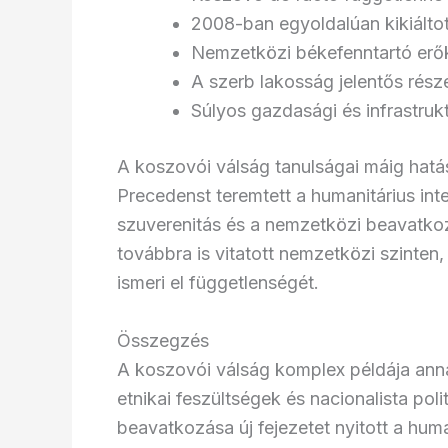
2008-ban egyoldalúan kikiálto
Nemzetközi békefenntartó erők
A szerb lakosság jelentős rész
Súlyos gazdasági és infrastrukt
A koszovói válság tanulságai máig hatá
Precedenst teremtett a humanitárius int
szuverenitás és a nemzetközi beavatk
továbbra is vitatott nemzetközi szinte
ismeri el függetlenségét.
Összegzés
A koszovói válság komplex példája ann
etnikai feszültségek és nacionalista po
beavatkozása új fejezetet nyitott a hum