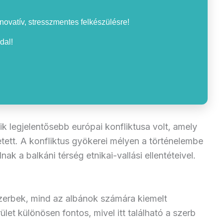
nnovatív, stresszmentes felkészülésre!
dal!
 legjelentősebb európai konfliktusa volt, amely
ett. A konfliktus gyökerei mélyen a történelembe
k a balkáni térség etnikai-vallási ellentéteivel.
szerbek, mind az albánok számára kiemelt
let különösen fontos, mivel itt található a szerb