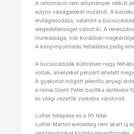
A reformáció nem előzmények nélküli jel
súlyos válságjeleket mutatott. A katoli
elvilágiasodása, valamint a búcsúcédulá
elégedetlenséget váltott ki. A renesz
munkássága, már korábban megkérdőjele
A könyvnyomtatás feltalálása pedig lehe
A búcsúcédulák különösen nagy felhábo
voltak, amelyeket pénzért lehetett megvá
A gyakorlat mögött jelentős anyagi érd
a római Szent Péter-bazilika építésére 
és világi vezetők zsebébe vándorolt.
Luther fellépése és a 95 tétel
Luther Márton eredetileg nem akart új eg
visszásságokat kívánta megreformálni. A