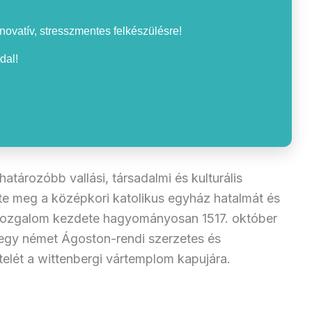
nnovatív, stresszmentes felkészülésre!
dal!
atározóbb vallási, társadalmi és kulturális
te meg a középkori katolikus egyház hatalmát és
A mozgalom kezdete hagyományosan 1517. október
 egy német Ágoston-rendi szerzetes és
telét a wittenbergi vártemplom kapujára.