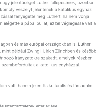
nagy jelentőséget Luther fellépésének, azonban
 komoly veszélyt jelentenek a katolikus egyház
zással fenyegette meg Luthert, ha nem vonja
n elégette a pápai bullát, ezzel véglegessé vált a
zágban és más európai országokban is. Luther
, mint például Zwingli Ulrich Zürichben és később
önböző irányzatokra szakadt, amelyek részben
n szembefordultak a katolikus egyházzal.
m volt, hanem jelentős kulturális és társadalmi
s istentiszteletek elterjedése