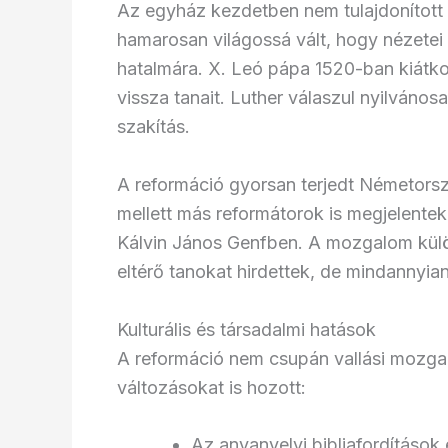
Az egyház kezdetben nem tulajdonított 
hamarosan világossá vált, hogy nézetei
hatalmára. X. Leó pápa 1520-ban kiátko
vissza tanait. Luther válaszul nyilvánosa
szakítás.
A reformáció gyorsan terjedt Németors
mellett más reformátorok is megjelentek
Kálvin János Genfben. A mozgalom kül
eltérő tanokat hirdettek, de mindannyia
Kulturális és társadalmi hatások
A reformáció nem csupán vallási mozgalo
változásokat is hozott:
Az anyanyelvi bibliafordítások é