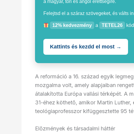
a magyar, töri és angol érettségire.
Felejtsd el a száraz szövegeket, és válts i
12% kedvezmény
a
TETEL26
kód
Kattints és kezdd el most →
A reformáció a 16. század egyik legmegh
mozgalma volt, amely alapjaiban renget
átalakította Európa vallási térképét. 
31-éhez köthető, amikor Martin Luther,
teológiaprofesszor kifüggesztette 95 té
Előzmények és társadalmi háttér