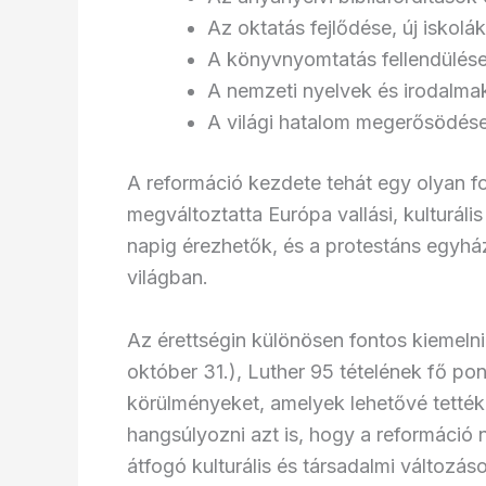
Az oktatás fejlődése, új iskolák
A könyvnyomtatás fellendülés
A nemzeti nyelvek és irodalmak
A világi hatalom megerősödés
A reformáció kezdete tehát egy olyan fo
megváltoztatta Európa vallási, kulturális
napig érezhetők, és a protestáns egyház
világban.
Az érettségin különösen fontos kiemeln
október 31.), Luther 95 tételének fő pon
körülményeket, amelyek lehetővé tetté
hangsúlyozni azt is, hogy a reformáció
átfogó kulturális és társadalmi változá