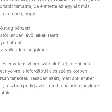
rlatát támadta, de érintette az egyház más
tt szerepelt, hogy:
tó meg pénzért
tóriumban lévő lelkek felett
nyerhető el
a a vallási igazságoknak
ak és egyetemi vitára szánták őket, azonban a
nyelvre is lefordították és széles körben
orsan terjedtek, részben azért, mert sok ember
át, részben pedig azért, mert a német fejedelmek
ánták.