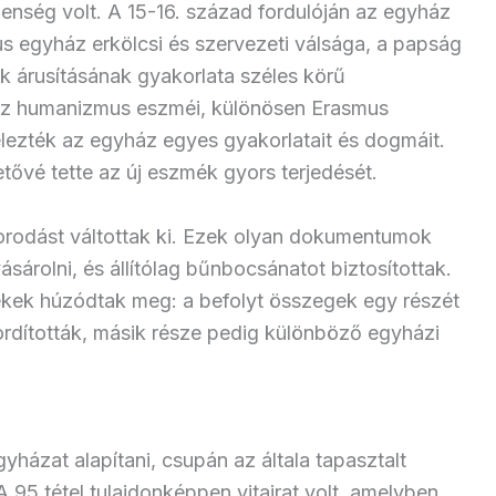
enség volt. A 15-16. század fordulóján az egyház
kus egyház erkölcsi és szervezeti válsága, a papság
k árusításának gyakorlata széles körű
ánsz humanizmus eszméi, különösen Erasmus
zték az egyház egyes gyakorlatait és dogmáit.
tővé tette az új eszmék gyors terjedését.
rodást váltottak ki. Ezek olyan dokumentumok
sárolni, és állítólag bűnbocsánatot biztosítottak.
ekek húzódtak meg: a befolyt összegek egy részét
fordították, másik része pedig különböző egyházi
yházat alapítani, csupán az általa tapasztalt
 95 tétel tulajdonképpen vitairat volt, amelyben