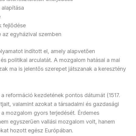
 alapítása
e
 fejlődése
e az egyházival szemben
lyamatot indított el, amely alapvetően
 és politikai arculatát. A mozgalom hatásai a mai
ak ma is jelentős szerepet játszanak a keresztény
i a reformáció kezdetének pontos dátumát (1517.
tjait, valamint azokat a társadalmi és gazdasági
k a mozgalom gyors terjedését. Érdemes
 nem egyszerűen vallási mozgalom volt, hanem
sokat hozott egész Európában.