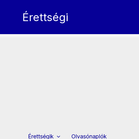
Skip
to
Érettségi
content
Érettségik
Olvasónaplók