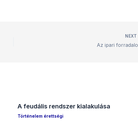
NEX
Az ipari forradal
A feudális rendszer kialakulása
Történelem érettségi