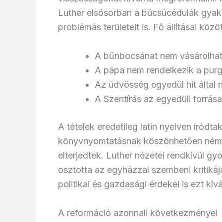
Luther elsősorban a búcsúcédulák gyako
problémás területeit is. Fő állításai közö
A bűnbocsánat nem vásárolha
A pápa nem rendelkezik a purga
Az üdvösség egyedül hit által 
A Szentírás az egyedüli forrás
A tételek eredetileg latin nyelven íródt
könyvnyomtatásnak köszönhetően német 
elterjedtek. Luther nézetei rendkívül gy
osztotta az egyházzal szembeni kritikáj
politikai és gazdasági érdekei is ezt kív
A reformáció azonnali következményei