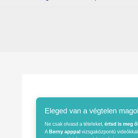
Eleged van a végtelen mago
Ne csak olvasd a tételeket,
értsd is meg ő
A
Berny apppal
vizsgaközpontú videókkal, 