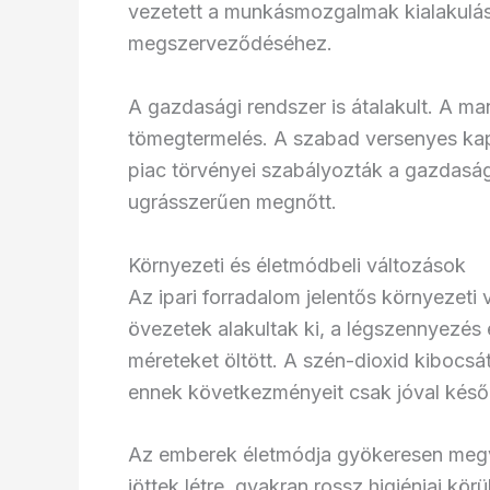
vezetett a munkásmozgalmak kialakulá
megszerveződéséhez.
A gazdasági rendszer is átalakult. A ma
tömegtermelés. A szabad versenyes kap
piac törvényei szabályozták a gazdas
ugrásszerűen megnőtt.
Környezeti és életmódbeli változások
Az ipari forradalom jelentős környezeti 
övezetek alakultak ki, a légszennyezés
méreteket öltött. A szén-dioxid kiboc
ennek következményeit csak jóval későb
Az emberek életmódja gyökeresen megv
jöttek létre, gyakran rossz higiéniai 