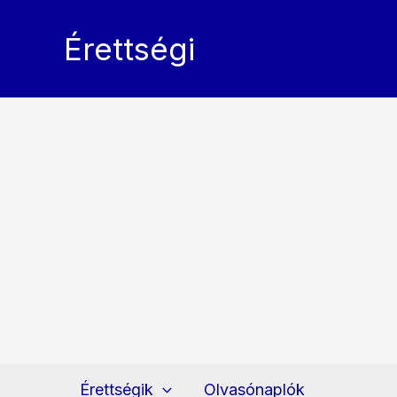
Skip
to
Érettségi
content
Érettségik
Olvasónaplók