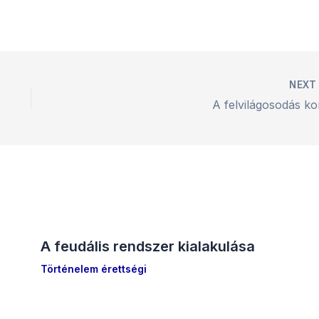
NEX
A felvilágosodás ko
A feudális rendszer kialakulása
Történelem érettségi