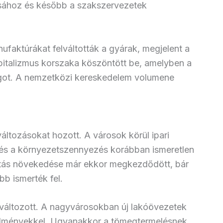
sához és később a szakszervezetek
nufaktúrákat felváltották a gyárak, megjelent a
italizmus korszaka köszöntött be, amelyben a
ágot. A nemzetközi kereskedelem volumene
változásokat hozott. A városok körül ipari
 és a környezetszennyezés korábban ismeretlen
sátás növekedése már ekkor megkezdődött, bár
b ismerték fel.
áltozott. A nagyvárosokban új lakóövezetek
körülményekkel. Ugyanakkor a tömegtermelésnek