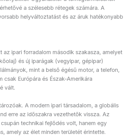
lérhetővé a szélesebb rétegek számára. A
gyorsabb helyváltoztatást és az áruk hatékonyabb
 az ipari forradalom második szakasza, amelyet
őolaj) és új iparágak (vegyipar, gépipar)
alálmányok, mint a belső égésű motor, a telefon,
em csak Európára és Észak-Amerikára
é vált.
ározóak. A modern ipari társadalom, a globális
ind erre az időszakra vezethetők vissza. Az
 csupán technikai fejlődés volt, hanem egy
 amely az élet minden területét érintette.