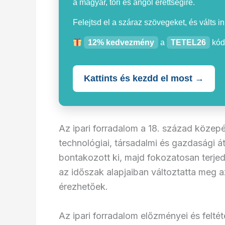
a magyar, töri és angol érettségire.
Felejtsd el a száraz szövegeket, és válts i
12% kedvezmény
a
TETEL26
kód
Kattints és kezdd el most →
Az ipari forradalom a 18. század közepé
technológiai, társadalmi és gazdasági á
bontakozott ki, majd fokozatosan terjed
az időszak alapjaiban változtatta meg a
érezhetőek.
Az ipari forradalom előzményei és feltét