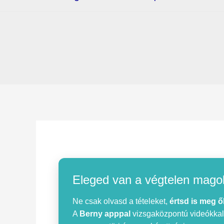
Eleged van a végtelen mago
Ne csak olvasd a tételeket,
értsd is meg ő
A
Berny apppal
vizsgaközpontú videókkal, 