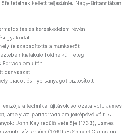
eltételnek kellett teljesülnie. Nagy-Britanniában
armatosítás és kereskedelem révén
ési gyakorlat
ely felszabadította a munkaerőt
eztében kialakuló földnélküli réteg
es Forradalom után
tt bányászat
ely piacot és nyersanyagot biztosított
lemzője a technikai újítások sorozata volt. James
t, amely az ipari forradalom jelképévé vált. A
mányok: John Kay repülő vetélője (1733), James
kwright vízi orsója (1769) és Samuel Crompton