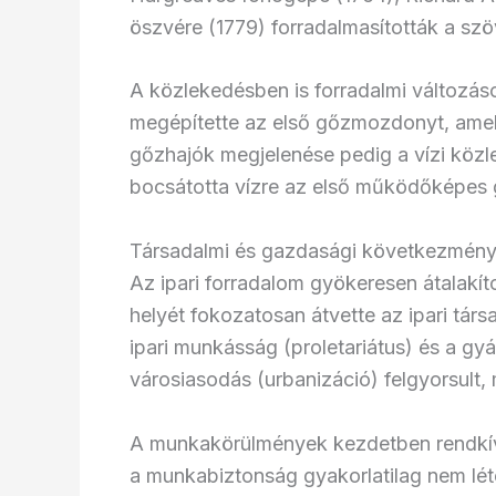
öszvére (1779) forradalmasították a szö
A közlekedésben is forradalmi változá
megépítette az első gőzmozdonyt, amely 
gőzhajók megjelenése pedig a vízi közl
bocsátotta vízre az első működőképes 
Társadalmi és gazdasági következmén
Az ipari forradalom gyökeresen átalakít
helyét fokozatosan átvette az ipari társ
ipari munkásság (proletariátus) és a gy
városiasodás (urbanizáció) felgyorsult,
A munkakörülmények kezdetben rendkívül
a munkabiztonság gyakorlatilag nem lét