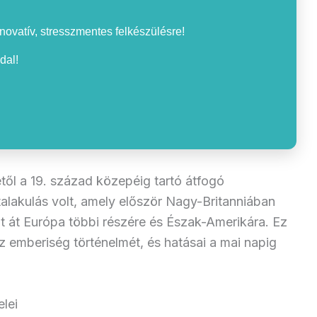
nnovatív, stresszmentes felkészülésre!
dal!
től a 19. század közepéig tartó átfogó
talakulás volt, amely először Nagy-Britanniában
t át Európa többi részére és Észak-Amerikára. Ez
z emberiség történelmét, és hatásai a mai napig
elei