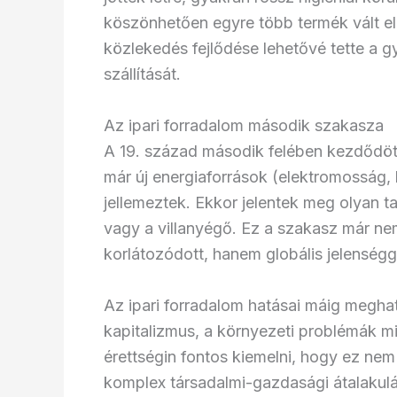
köszönhetően egyre több termék vált e
közlekedés fejlődése lehetővé tette a 
szállítását.
Az ipari forradalom második szakasza
A 19. század második felében kezdődött
már új energiaforrások (elektromosság, k
jellemeztek. Ekkor jelentek meg olyan t
vagy a villanyégő. Ez a szakasz már n
korlátozódott, hanem globális jelenségg
Az ipari forradalom hatásai máig meghat
kapitalizmus, a környezeti problémák m
érettségin fontos kiemelni, hogy ez nem
komplex társadalmi-gazdasági átalakulás,