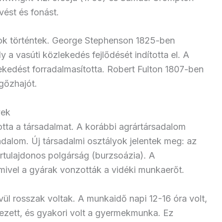
vést és fonást.
sok történtek. George Stephenson 1825-ben
a vasúti közlekedés fejlődését indította el. A
ekedést forradalmasította. Robert Fulton 1807-ben
gőzhajót.
yek
otta a társadalmat. A korábbi agrártársadalom
adalom. Új társadalmi osztályok jelentek meg: az
ártulajdonos polgárság (burzsoázia). A
 mivel a gyárak vonzották a vidéki munkaerőt.
 rosszak voltak. A munkaidő napi 12-16 óra volt,
ezett, és gyakori volt a gyermekmunka. Ez