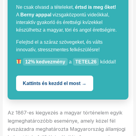
Ne csak olvasd a tételeket,
értsd is meg őket!
A
Berny apppal
vizsgaközpontú videókkal,
interaktív gyakorló és érettségi kvízekkel
készülhetsz a magyar, töri és angol érettségire.
Felejtsd el a száraz szövegeket, és válts
innovatív, stresszmentes felkészülésre!
12% kedvezmény
a
TETEL26
kóddal!
Kattints és kezdd el most →
Az 1867-es kiegyezés a magyar történelem egyik
legmeghatározóbb eseménye, amely közel fél
évszázadra meghatározta Magyarország államjogi