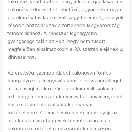
tükrözte. Vitathatatlan, hogy jelentős gazdasági és
kulturális fejlődést tett lehetővé, ugyanakkor olyan
problémákat is konzervált vagy teremtett, amelyek
később hozzájárultak a történelmi Magyarország
felbomlásához. A rendszer legnagyobb
gyengesége talán az volt, hogy nem tudott
megfelelően alkalmazkodni a 20. század elejének új
kihívásaihoz.
Az érettségi szempontjából különösen fontos
hangsúlyozni a kiegyezés kompromisszum jellegét,
a gazdasági modernizáció eredményeit, valamint
azt, hogy a rendszer előnyei és hátrányai egyaránt
hosszú távú hatással voltak a magyar
történelemre. A téma kiváló lehetőséget nyújt az
ok-okozati összefüggések bemutatására és a
különböző történelmi nézőpontok elemzésére.