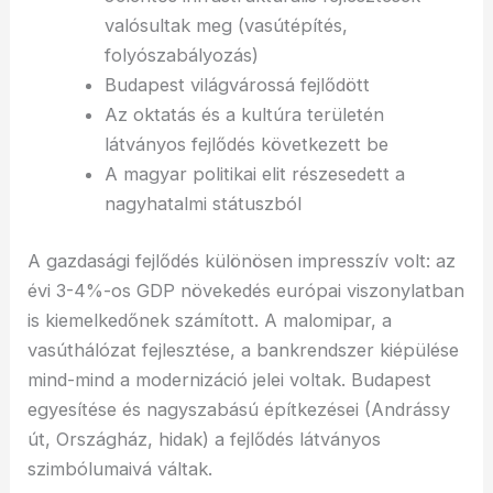
valósultak meg (vasútépítés,
folyószabályozás)
Budapest világvárossá fejlődött
Az oktatás és a kultúra területén
látványos fejlődés következett be
A magyar politikai elit részesedett a
nagyhatalmi státuszból
A gazdasági fejlődés különösen impresszív volt: az
évi 3-4%-os GDP növekedés európai viszonylatban
is kiemelkedőnek számított. A malomipar, a
vasúthálózat fejlesztése, a bankrendszer kiépülése
mind-mind a modernizáció jelei voltak. Budapest
egyesítése és nagyszabású építkezései (Andrássy
út, Országház, hidak) a fejlődés látványos
szimbólumaivá váltak.