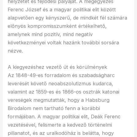
helyzetét és fejlődési pályáját. A megegyezés
Ferenc József és a magyar politikai elit között
alapvetően egy kényszerű, de mindkét fél számára
előnyös kompromisszumként értékelhető,
amelynek mind pozitív, mind negatív
következményei voltak hazánk további sorsára
nézve.
A kiegyezéshez vezető út és körülmények
Az 1848-49-es forradalom és szabadságharc
leverését követő neoabszolutizmus kudarca,
valamint az 1859-es és 1866-os osztrák katonai
vereségek megmutatták, hogy a Habsburg
Birodalom nem tartható fenn a korábbi
formájában. A magyar politikai elit, Deák Ferenc
vezetésével, felismerte a kedvező történelmi
pillanatot, és az uralkodóház is belátta, hogy