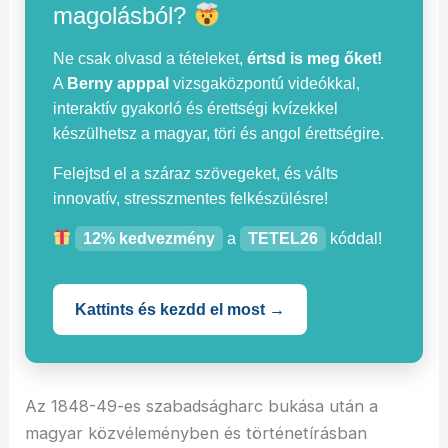
magolásból?
Ne csak olvasd a tételeket,
értsd is meg őket!
A
Berny apppal
vizsgaközpontú videókkal,
interaktív gyakorló és érettségi kvízekkel
készülhetsz a magyar, töri és angol érettségire.
Felejtsd el a száraz szövegeket, és válts
innovatív, stresszmentes felkészülésre!
12% kedvezmény
a
TETEL26
kóddal!
Kattints és kezdd el most →
Az 1848-49-es szabadságharc bukása után a
magyar közvéleményben és történetírásban