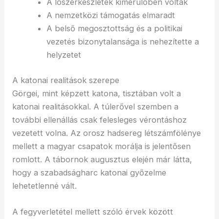
A lőszerkészletek kimerülőben voltak
A nemzetközi támogatás elmaradt
A belső megosztottság és a politikai
vezetés bizonytalansága is nehezítette a
helyzetet
A katonai realitások szerepe
Görgei, mint képzett katona, tisztában volt a
katonai realitásokkal. A túlerővel szemben a
további ellenállás csak felesleges vérontáshoz
vezetett volna. Az orosz hadsereg létszámfölénye
mellett a magyar csapatok morálja is jelentősen
romlott. A tábornok augusztus elején már látta,
hogy a szabadságharc katonai győzelme
lehetetlenné vált.
A fegyverletétel mellett szóló érvek között