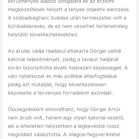
körülmények alapos vizsgálata és az érzelmi
megközelítések helyett a tények objektív elemzése.
A szabadságharc bukása után természetes volt a
bűnbakkeresés, de ez nem vezethet történelmileg
helytálló következtetésekhez.
Az árulás vádja ráadásul eltakarta Görgei valódi
katonai teljesítményét, pedig a tavaszi hadjárat
során bizonyította kiváló hadvezéri képességeit. A
váci nyilatkozat és más politikai állásfoglalásai
pedig azt mutatják, hogy következetesen
képviselte a törvényes forradalom eszméjét.
Összegzésként elmondható, hogy Görgei Artúr
nem áruló volt, hanem egy olyan katonai vezető,
aki a lehetetlen helyzetben a legkevésbé rossz
megoldást választotta. A világosi fegyverletétel