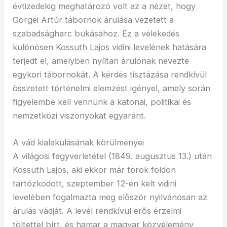
évtizedekig meghatározó volt az a nézet, hogy
Görgei Artúr tábornok árulása vezetett a
szabadságharc bukásához. Ez a vélekedés
különösen Kossuth Lajos vidini levelének hatására
terjedt el, amelyben nyíltan árulónak nevezte
egykori tábornokát. A kérdés tisztázása rendkívül
összetett történelmi elemzést igényel, amely során
figyelembe kell vennünk a katonai, politikai és
nemzetközi viszonyokat egyaránt.
A vád kialakulásának körülményei
A világosi fegyverletétel (1849. augusztus 13.) után
Kossuth Lajos, aki ekkor már török földön
tartózkodott, szeptember 12-én kelt vidini
levelében fogalmazta meg először nyilvánosan az
árulás vádját. A levél rendkívül erős érzelmi
töltettel bírt, és hamar a magyar közvélemény