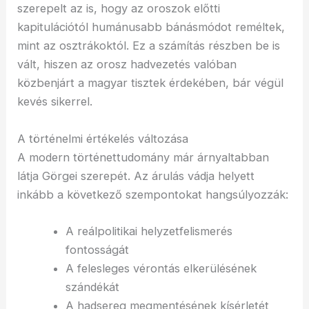
szerepelt az is, hogy az oroszok előtti
kapitulációtól humánusabb bánásmódot reméltek,
mint az osztrákoktól. Ez a számítás részben be is
vált, hiszen az orosz hadvezetés valóban
közbenjárt a magyar tisztek érdekében, bár végül
kevés sikerrel.
A történelmi értékelés változása
A modern történettudomány már árnyaltabban
látja Görgei szerepét. Az árulás vádja helyett
inkább a következő szempontokat hangsúlyozzák:
A reálpolitikai helyzetfelismerés
fontosságát
A felesleges vérontás elkerülésének
szándékát
A hadsereg megmentésének kísérletét