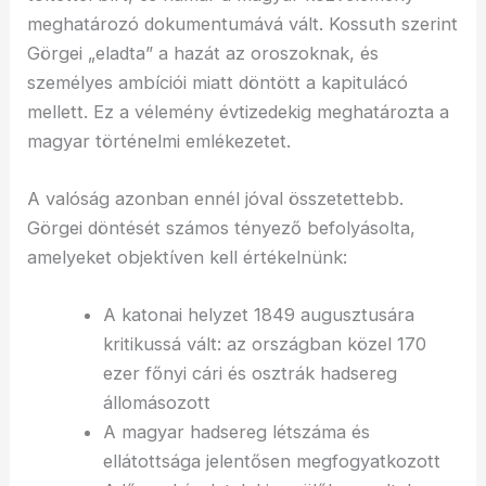
meghatározó dokumentumává vált. Kossuth szerint
Görgei „eladta” a hazát az oroszoknak, és
személyes ambíciói miatt döntött a kapitulácó
mellett. Ez a vélemény évtizedekig meghatározta a
magyar történelmi emlékezetet.
A valóság azonban ennél jóval összetettebb.
Görgei döntését számos tényező befolyásolta,
amelyeket objektíven kell értékelnünk:
A katonai helyzet 1849 augusztusára
kritikussá vált: az országban közel 170
ezer főnyi cári és osztrák hadsereg
állomásozott
A magyar hadsereg létszáma és
ellátottsága jelentősen megfogyatkozott