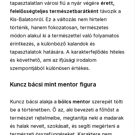
tapasztalatlan városi fiú a nyár végére
érett,
felelősségteljes természetbarátként
távozik a
Kis-Balatonról. Ez a változás nem hirtelen
történik, hanem fokozatosan, természetes
módon alakul ki a természettel való folyamatos
érintkezés, a különböző kalandok és
tapasztalatok hatására. A karakterfejlődés hiteles
és követhető, ami az ifjúsági irodalom
szempontjából különösen értékes.
Kuncz bácsi mint mentor figura
Kuncz bácsi alakja a
bölcs mentor
szerepét tölti
be a történetben. Ő az, aki bevezeti a főhőst a
természet rejtelmeibe, megtanítja neki a madarak
és halak neveit, szokásait, és segíti megérteni a
természeti összefüggéseket. Karaktere nem