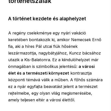
történetszálak
A történet kezdete és alaphelyzet
A regény cselekménye egy nyári vakáció
keretében bontakozik ki, amikor Nemecsek Ernő
fia, aki a híres Pál utcai fiúk hősének
leszármazottja, nagybátyjához, Kuncz bácsához
utazik a Kis-Balatonra. Ez a kiindulóhelyzet már
önmagában is szimbolikus jelentésű:
a városi
élet és a természeti környezet
kontrasztja
központi témává válik a műben. A főhős számára
ez a nyár egyfajta beavatást jelent a természet
rejtelmeibe, egy olyan világ megismerésébe,
amely teljesen eltér a városi élettől.