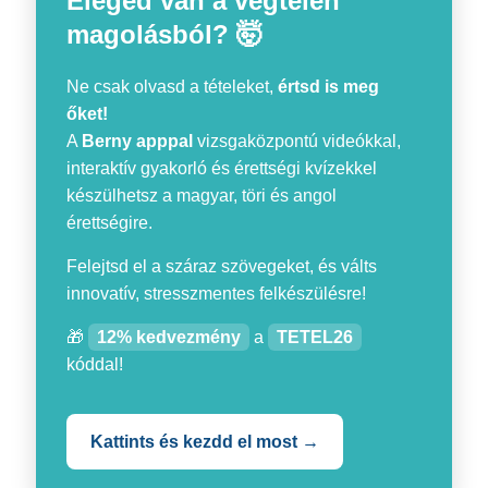
Eleged van a végtelen
magolásból? 🤯
Ne csak olvasd a tételeket,
értsd is meg
őket!
A
Berny apppal
vizsgaközpontú videókkal,
interaktív gyakorló és érettségi kvízekkel
készülhetsz a magyar, töri és angol
érettségire.
Felejtsd el a száraz szövegeket, és válts
innovatív, stresszmentes felkészülésre!
🎁
12% kedvezmény
a
TETEL26
kóddal!
Kattints és kezdd el most →