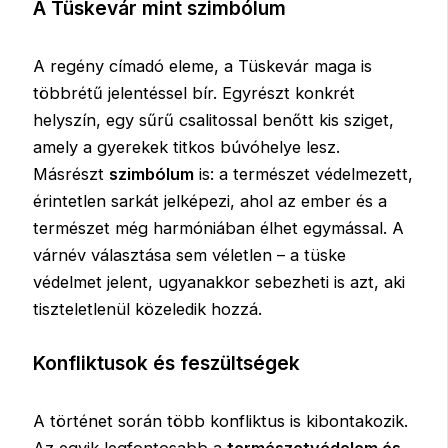
A Tüskevár mint szimbólum
A regény címadó eleme, a Tüskevár maga is
többrétű jelentéssel bír. Egyrészt konkrét
helyszín, egy sűrű csalitossal benőtt kis sziget,
amely a gyerekek titkos búvóhelye lesz.
Másrészt
szimbólum
is: a természet védelmezett,
érintetlen sarkát jelképezi, ahol az ember és a
természet még harmóniában élhet egymással. A
várnév választása sem véletlen – a tüske
védelmet jelent, ugyanakkor sebezheti is azt, aki
tiszteletlenül közeledik hozzá.
Konfliktusok és feszültségek
A történet során több konfliktus is kibontakozik.
Az egyik legfontosabb a
természetvédelem és