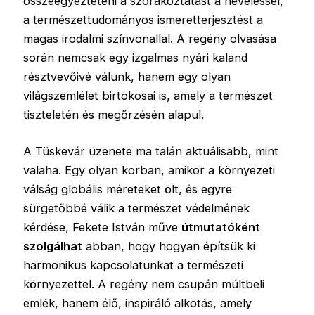
összeegyezteteni a szórakoztatást a neveléssel,
a természettudományos ismeretterjesztést a
magas irodalmi színvonallal. A regény olvasása
során nemcsak egy izgalmas nyári kaland
résztvevőivé válunk, hanem egy olyan
világszemlélet birtokosai is, amely a természet
tiszteletén és megőrzésén alapul.
A Tüskevár üzenete ma talán aktuálisabb, mint
valaha. Egy olyan korban, amikor a környezeti
válság globális méreteket ölt, és egyre
sürgetőbbé válik a természet védelmének
kérdése, Fekete István műve
útmutatóként
szolgálhat
abban, hogy hogyan építsük ki
harmonikus kapcsolatunkat a természeti
környezettel. A regény nem csupán múltbeli
emlék, hanem élő, inspiráló alkotás, amely