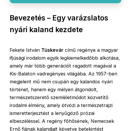
Bevezetés – Egy varázslatos
nyári kaland kezdete
Fekete István
Tüskevár
című regénye a magyar
ifjúsági irodalom egyik legkiemelkedőbb alkotása,
amely már több generációt ragadott magával a
Kis-Balaton vadregényes világába. Az 1957-ben
megjelent mű nem csupán egy kalandos nyári
történet, hanem egy mélyen átgondolt,
természetszerető szemléletmódot közvetítő
irodalmi élmény, amely ötvözi a természetrajzi
ismeretterjesztést a lenyűgöző prózai
elbeszéléssel. A regény főhősének, Nemecsek
Ernő fiának kalandjait követve betekintést