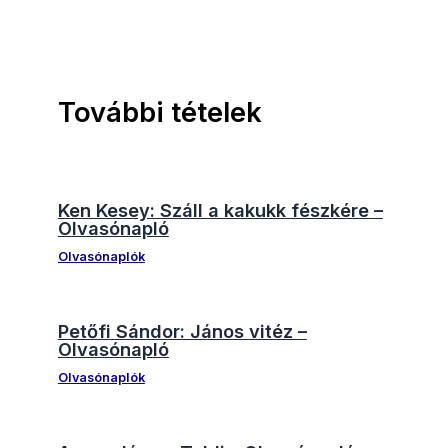
További tételek
Ken Kesey: Száll a kakukk fészkére –
Olvasónapló
Olvasónaplók
Petőfi Sándor: János vitéz –
Olvasónapló
Olvasónaplók