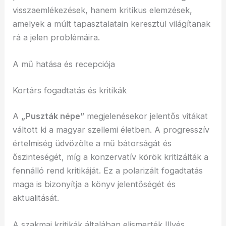
visszaemlékezések, hanem kritikus elemzések,
amelyek a múlt tapasztalatain keresztül világítanak
rá a jelen problémáira.
A mű hatása és recepciója
Kortárs fogadtatás és kritikák
A
„Puszták népe”
megjelenésekor jelentős vitákat
váltott ki a magyar szellemi életben. A progresszív
értelmiség üdvözölte a mű bátorságát és
őszinteségét, míg a konzervatív körök kritizálták a
fennálló rend kritikáját. Ez a polarizált fogadtatás
maga is bizonyítja a könyv jelentőségét és
aktualitását.
A szakmai kritikák általában elismerték Illyés