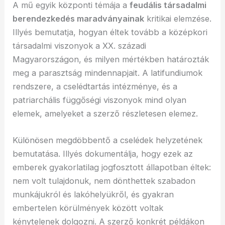
A mű egyik központi témája a
feudális társadalmi
berendezkedés maradványainak
kritikai elemzése.
Illyés bemutatja, hogyan éltek tovább a középkori
társadalmi viszonyok a XX. századi
Magyarországon, és milyen mértékben határozták
meg a parasztság mindennapjait. A latifundiumok
rendszere, a cselédtartás intézménye, és a
patriarchális függőségi viszonyok mind olyan
elemek, amelyeket a szerző részletesen elemez.
Különösen megdöbbentő a cselédek helyzetének
bemutatása. Illyés dokumentálja, hogy ezek az
emberek gyakorlatilag jogfosztott állapotban éltek:
nem volt tulajdonuk, nem dönthettek szabadon
munkájukról és lakóhelyükről, és gyakran
embertelen körülmények között voltak
kénytelenek dolgozni. A szerző konkrét példákon