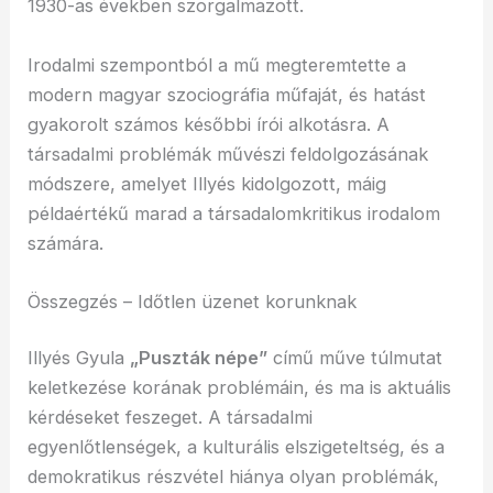
1930-as években szorgalmazott.
Irodalmi szempontból a mű megteremtette a
modern magyar szociográfia műfaját, és hatást
gyakorolt számos későbbi írói alkotásra. A
társadalmi problémák művészi feldolgozásának
módszere, amelyet Illyés kidolgozott, máig
példaértékű marad a társadalomkritikus irodalom
számára.
Összegzés – Időtlen üzenet korunknak
Illyés Gyula
„Puszták népe”
című műve túlmutat
keletkezése korának problémáin, és ma is aktuális
kérdéseket feszeget. A társadalmi
egyenlőtlenségek, a kulturális elszigeteltség, és a
demokratikus részvétel hiánya olyan problémák,