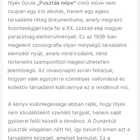
Illyés Gyula
„Puszták népe”
című műve nem
csupán egy írói alkotás, hanem egy egész
társadalmi réteg dokumentuma, amely megrázó
őszinteséggel tárja fel a XX. század eleji magyar
parasztság életkörülményeit. Ez az 1936-ban
megjelent szociográfia olyan mélységű társadalmi
elemzést nyújt, amely mind irodalmi, mind
történelmi szempontból megkerülhetetlen
jelentőségű. Az olvasónapló során feltárjuk,
hogyan válik egyszerre személyes vallomássá és
kollektív társadalmi kiáltvánnyá ez a rendkívüli mű.
A könyv különlegessége abban rejlik, hogy Illyés
nem kívülállóként szemléli tárgyát, hanem saját
gyökerei felől közelít a témához. A Dunántúli
puszták világában nőtt fel, így belülről ismeri azt a
társadalmi közeget, amelyet bemutat. Ez a