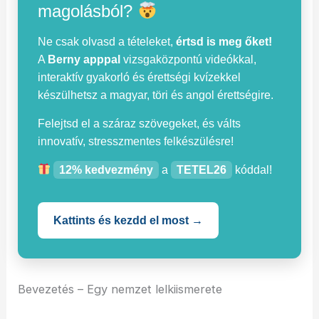
magolásból?
Ne csak olvasd a tételeket,
értsd is meg őket!
A
Berny apppal
vizsgaközpontú videókkal,
interaktív gyakorló és érettségi kvízekkel
készülhetsz a magyar, töri és angol érettségire.
Felejtsd el a száraz szövegeket, és válts
innovatív, stresszmentes felkészülésre!
12% kedvezmény
a
TETEL26
kóddal!
Kattints és kezdd el most →
Bevezetés – Egy nemzet lelkiismerete