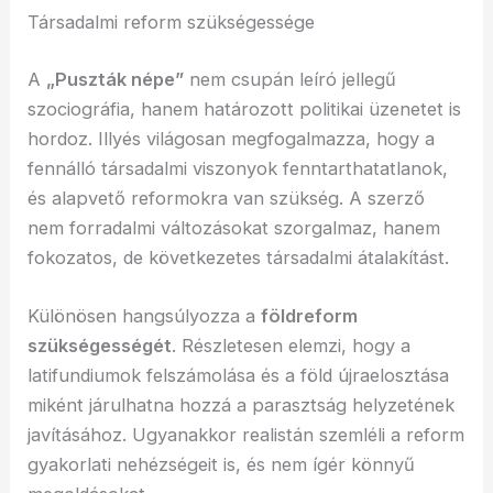
Társadalmi reform szükségessége
A
„Puszták népe”
nem csupán leíró jellegű
szociográfia, hanem határozott politikai üzenetet is
hordoz. Illyés világosan megfogalmazza, hogy a
fennálló társadalmi viszonyok fenntarthatatlanok,
és alapvető reformokra van szükség. A szerző
nem forradalmi változásokat szorgalmaz, hanem
fokozatos, de következetes társadalmi átalakítást.
Különösen hangsúlyozza a
földreform
szükségességét
. Részletesen elemzi, hogy a
latifundiumok felszámolása és a föld újraelosztása
miként járulhatna hozzá a parasztság helyzetének
javításához. Ugyanakkor realistán szemléli a reform
gyakorlati nehézségeit is, és nem ígér könnyű