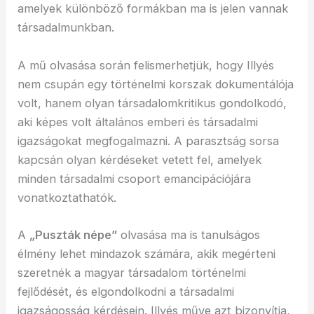
amelyek különböző formákban ma is jelen vannak
társadalmunkban.
A mű olvasása során felismerhetjük, hogy Illyés
nem csupán egy történelmi korszak dokumentálója
volt, hanem olyan társadalomkritikus gondolkodó,
aki képes volt általános emberi és társadalmi
igazságokat megfogalmazni. A parasztság sorsa
kapcsán olyan kérdéseket vetett fel, amelyek
minden társadalmi csoport emancipációjára
vonatkoztathatók.
A
„Puszták népe”
olvasása ma is tanulságos
élmény lehet mindazok számára, akik megérteni
szeretnék a magyar társadalom történelmi
fejlődését, és elgondolkodni a társadalmi
igazságosság kérdésein. Illyés műve azt bizonyítja,