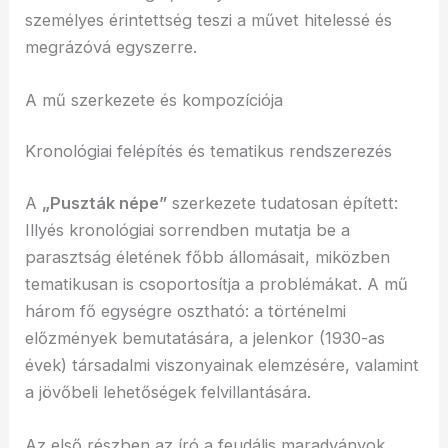
személyes érintettség teszi a művet hitelessé és
megrázóvá egyszerre.
A mű szerkezete és kompozíciója
Kronológiai felépítés és tematikus rendszerezés
A
„Puszták népe”
szerkezete tudatosan épített:
Illyés kronológiai sorrendben mutatja be a
parasztság életének főbb állomásait, miközben
tematikusan is csoportosítja a problémákat. A mű
három fő egységre osztható: a történelmi
előzmények bemutatására, a jelenkor (1930-as
évek) társadalmi viszonyainak elemzésére, valamint
a jövőbeli lehetőségek felvillantására.
Az első részben az író a feudális maradványok