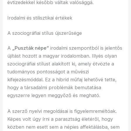
évtizedekkel később váltak valósággá.
Irodalmi és stilisztikai értékek
A szociográfiai stílus újszerűsége
A
„Puszták népe”
irodalmi szempontból is jelentős
újítást hozott a magyar irodalomban. Illyés olyan
szociográfiai stílust alakított ki, amely ötvözte a
tudományos pontosságot a művészi
kifejezésmóddal. Ez a hibrid műfaj lehetővé tette,
hogy a társadalmi problémák bemutatása
egyszerre legyen meggyőző és megható.
A szerző nyelvi megoldásai is figyelemreméltóak.
Képes volt úgy írni a parasztság életéről, hogy
közben nem esett sem a népies affektálásba, sem