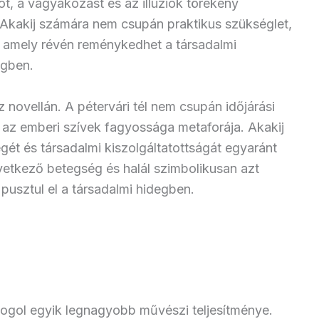
ot, a vágyakozást és az illúziók törékeny
kakij számára nem csupán praktikus szükséglet,
, amely révén reménykedhet a társadalmi
égben.
novellán. A pétervári tél nem csupán időjárási
 az emberi szívek fagyossága metaforája. Akakij
égét és társadalmi kiszolgáltatottságát egyaránt
vetkező betegség és halál szimbolikusan azt
pusztul el a társadalmi hidegben.
gol egyik legnagyobb művészi teljesítménye.