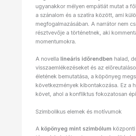
ugyanakkor mélyen empátiát mutat a főh
a szánalom és a szatíra között, ami kül
megfogalmazásában. A narrátor nem csu
résztvevője a történetnek, aki kommentár
momentumokra.
A novella
lineáris időrendben
halad, d
visszaemlékezéseket és az előreutalások
életének bemutatása, a köpönyeg megsz
következmények kibontakozása. Ez a há
követ, ahol a konfliktus fokozatosan ép
Szimbolikus elemek és motívumok
A
köpönyeg mint szimbólum
központi 