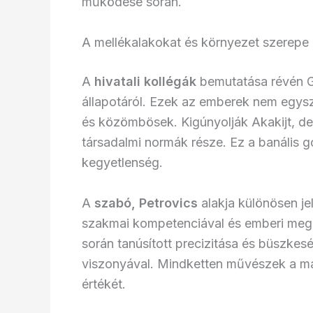
működése során.
A mellékalakokat és környezet szerepe
A
hivatali kollégák
bemutatása révén Go
állapotáról. Ezek az emberek nem egys
és közömbösek. Kigúnyolják Akakijt, de 
társadalmi normák része. Ez a banális 
kegyetlenség.
A
szabó, Petrovics
alakja különösen je
szakmai kompetenciával és emberi megér
során tanúsított precizitása és büszk
viszonyával. Mindketten művészek a mag
értékét.