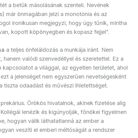
etét a betűk másolásának szenteli. Nevének
cs) már önmagában jelzi a monotónia és az
ogol ironikusan megjegyzi, hogy úgy tűnik, mintha
 van, kopott köpönyegben és kopasz fejjel”.
sa
a teljes önfeláldozás a munkája iránt. Nem
 hanem valódi szenvedéllyel és szeretettel. Ez a
kapcsolatot a világgal, az egyetlen területet, ahol
 ezt a jelenséget nem egyszerűen nevetségesként
a tiszta odaadást és művészi ihletettséget.
prekárius. Örökös hivatalnok, akinek fizetése alig
ollégái lenézik és kigúnyolják, főnökei figyelmen
be, hogyan válik láthatatlanná az ember a
 hogyan veszíti el emberi méltóságát a rendszer