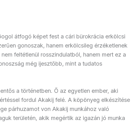
gol átfogó képet fest a cári bürokrácia erkölcsi
zerűen gonoszak, hanem erkölcsileg érzéketlenek
nem feltétlenül rosszindulatból, hanem mert ez a
gonoszság még ijesztőbb, mint a tudatos
lentős a történetben. Ő az egyetlen ember, aki
téssel fordul Akakij felé. A köpönyeg elkészítése
esége párhuzamot von Akakij munkához való
uk területén, akik megértik az igazán jó munka