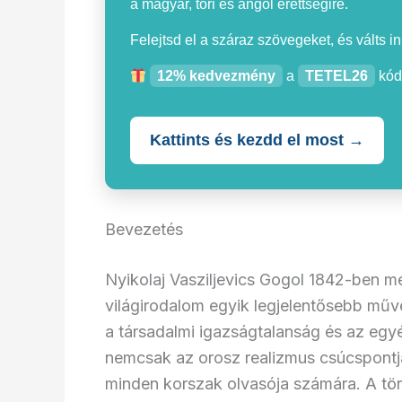
a magyar, töri és angol érettségire.
Felejtsd el a száraz szövegeket, és válts i
12% kedvezmény
a
TETEL26
kód
Kattints és kezdd el most →
Bevezetés
Nyikolaj Vasziljevics Gogol 1842-ben m
világirodalom egyik legjelentősebb mű
a társadalmi igazságtalanság és az eg
nemcsak az orosz realizmus csúcspontjá
minden korszak olvasója számára. A tör