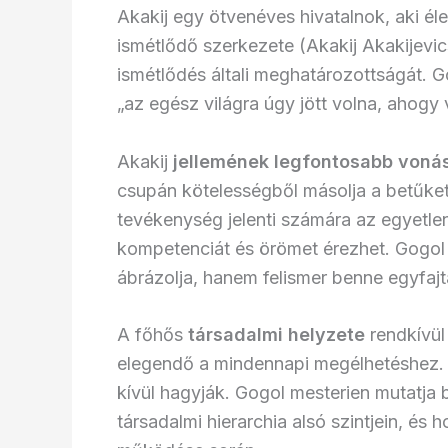
Akakij egy ötvenéves hivatalnok, aki él
ismétlődő szerkezete (Akakij Akakijevi
ismétlődés általi meghatározottságát. G
„az egész világra úgy jött volna, ahogy
Akakij
jellemének legfontosabb voná
csupán kötelességből másolja a betűket,
tevékenység jelenti számára az egyetlen 
kompetenciát és örömet érezhet. Gogol
ábrázolja, hanem felismer benne egyfajt
A főhős
társadalmi helyzete
rendkívül 
elegendő a mindennapi megélhetéshez. K
kívül hagyják. Gogol mesterien mutatja 
társadalmi hierarchia alsó szintjein, és