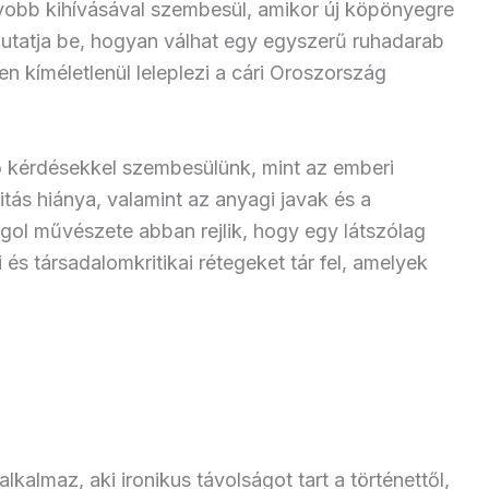
gyobb kihívásával szembesül, amikor új köpönyegre
utatja be, hogyan válhat egy egyszerű ruhadarab
n kíméletlenül leleplezi a cári Oroszország
ő kérdésekkel szembesülünk, mint az emberi
itás hiánya, valamint az anyagi javak és a
Gogol művészete abban rejlik, hogy egy látszólag
 és társadalomkritikai rétegeket tár fel, amelyek
alkalmaz, aki ironikus távolságot tart a történettől,