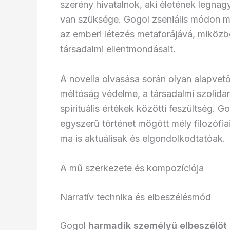
szerény hivatalnok, aki életének legna
van szüksége. Gogol zseniális módon m
az emberi létezés metaforájává, miközbe
társadalmi ellentmondásait.
A novella olvasása során olyan alapvet
méltóság védelme, a társadalmi szolidar
spirituális értékek közötti feszültség. 
egyszerű történet mögött mély filozófiai
ma is aktuálisak és elgondolkodtatóak.
A mű szerkezete és kompozíciója
Narratív technika és elbeszélésmód
Gogol
harmadik személyű elbeszélőt