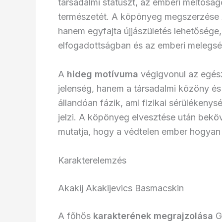
társadalmi státuszt, az emberi méltóság
természetét. A köpönyeg megszerzése A
hanem egyfajta újjászületés lehetősége
elfogadottságban és az emberi melegs
A
hideg motívuma
végigvonul az egész 
jelenség, hanem a társadalmi közöny és
állandóan fázik, ami fizikai sérülékenys
jelzi. A köpönyeg elvesztése után bekö
mutatja, hogy a védtelen ember hogyan 
Karakterelemzés
Akakij Akakijevics Basmacskin
A főhős
karakterének megrajzolása
Go