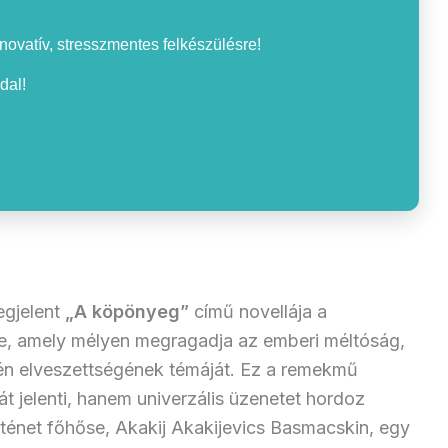
nnovatív, stresszmentes felkészülésre!
dal!
egjelent
„A köpönyeg”
című novellája a
ve, amely mélyen megragadja az emberi méltóság,
yén elveszettségének témáját. Ez a remekmű
t jelenti, hanem univerzális üzenetet hordoz
ténet főhőse, Akakij Akakijevics Basmacskin, egy