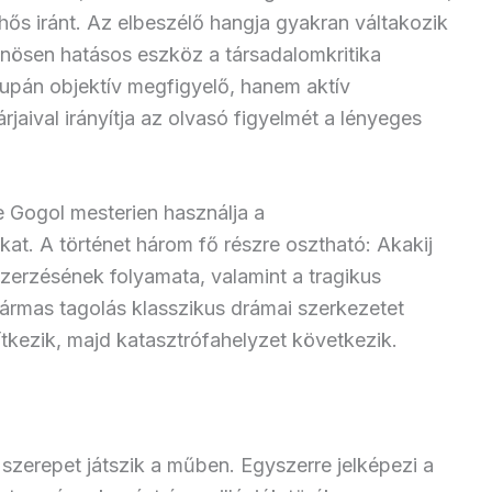
ős iránt. Az elbeszélő hangja gyakran váltakozik
önösen hatásos eszköz a társadalomkritika
pán objektív megfigyelő, hanem aktív
jaival irányítja az olvasó figyelmét a lényeges
e Gogol mesterien használja a
at. A történet három fő részre osztható: Akakij
erzésének folyamata, valamint a tragikus
rmas tagolás klasszikus drámai szerkezetet
ítkezik, majd katasztrófahelyzet következik.
szerepet játszik a műben. Egyszerre jelképezi a