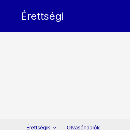
Skip
to
Érettségi
content
Érettségik
Olvasónaplók