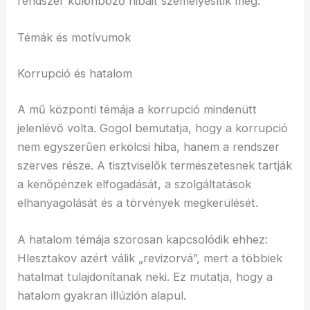
rendszer különböző hibáit személyesítik meg.
Témák és motívumok
Korrupció és hatalom
A mű központi témája a korrupció mindenütt
jelenlévő volta. Gogol bemutatja, hogy a korrupció
nem egyszerűen erkölcsi hiba, hanem a rendszer
szerves része. A tisztviselők természetesnek tartják
a kenőpénzek elfogadását, a szolgáltatások
elhanyagolását és a törvények megkerülését.
A hatalom témája szorosan kapcsolódik ehhez:
Hlesztakov azért válik „revizorvá”, mert a többiek
hatalmat tulajdonítanak neki. Ez mutatja, hogy a
hatalom gyakran illúzión alapul.