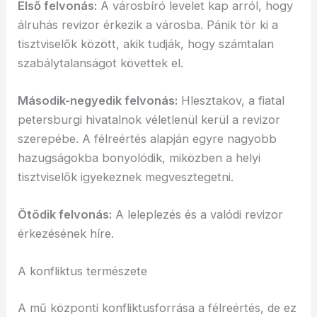
Első felvonás:
A városbíró levelet kap arról, hogy
álruhás revizor érkezik a városba. Pánik tör ki a
tisztviselők között, akik tudják, hogy számtalan
szabálytalanságot követtek el.
Második-negyedik felvonás:
Hlesztakov, a fiatal
petersburgi hivatalnok véletlenül kerül a revizor
szerepébe. A félreértés alapján egyre nagyobb
hazugságokba bonyolódik, miközben a helyi
tisztviselők igyekeznek megvesztegetni.
Ötödik felvonás:
A leleplezés és a valódi revizor
érkezésének híre.
A konfliktus természete
A mű központi konfliktusforrása a félreértés, de ez