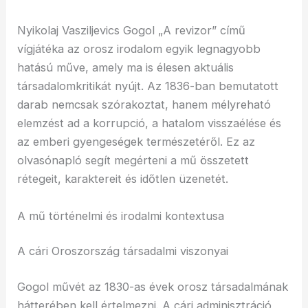
Nyikolaj Vasziljevics Gogol „A revizor” című
vígjátéka az orosz irodalom egyik legnagyobb
hatású műve, amely ma is élesen aktuális
társadalomkritikát nyújt. Az 1836-ban bemutatott
darab nemcsak szórakoztat, hanem mélyreható
elemzést ad a korrupció, a hatalom visszaélése és
az emberi gyengeségek természetéről. Ez az
olvasónapló segít megérteni a mű összetett
rétegeit, karaktereit és időtlen üzenetét.
A mű történelmi és irodalmi kontextusa
A cári Oroszország társadalmi viszonyai
Gogol művét az 1830-as évek orosz társadalmának
hátterében kell értelmezni. A cári adminisztráció