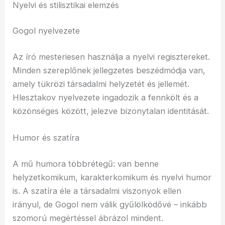
Nyelvi és stilisztikai elemzés
Gogol nyelvezete
Az író mesteriesen használja a nyelvi regisztereket.
Minden szereplőnek jellegzetes beszédmódja van,
amely tükrözi társadalmi helyzetét és jellemét.
Hlesztakov nyelvezete ingadozik a fennkölt és a
közönséges között, jelezve bizonytalan identitását.
Humor és szatíra
A mű humora többrétegű: van benne
helyzetkomikum, karakterkomikum és nyelvi humor
is. A szatíra éle a társadalmi viszonyok ellen
irányul, de Gogol nem válik gyűlölködővé – inkább
szomorú megértéssel ábrázol mindent.