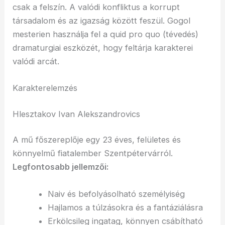
csak a felszín. A valódi konfliktus a korrupt
társadalom és az igazság között feszül. Gogol
mesterien használja fel a quid pro quo (tévedés)
dramaturgiai eszközét, hogy feltárja karakterei
valódi arcát.
Karakterelemzés
Hlesztakov Ivan Alekszandrovics
A mű főszereplője egy 23 éves, felületes és
könnyelmű fiatalember Szentpétervárról.
Legfontosabb jellemzői:
Naiv és befolyásolható személyiség
Hajlamos a túlzásokra és a fantáziálásra
Erkölcsileg ingatag, könnyen csábítható