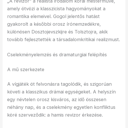
„A revizor” a realista irodalom korai mestermüve,
amely ötvözi a klasszicista hagyományokat a
romantika elemeivel. Gogol jelentős hatást
gyakorolt a későbbi orosz írónemzedékre,
különösen Dosztojevszkijre és Tolsztojra, akik
tovább fejlesztették a társadalomkritikai realizmust.
Cselekményelemzés és dramaturgiai felépítés
A mű szerkezete
A vígjáték öt felvonásra tagolódik, és szigorúan
követi a klasszikus drámai egységeket. A helyszín
egy névtelen orosz kisváros, az idő összesen
néhány nap, és a cselekmény egyetlen konfliktus
köré szerveződik: a hamis revizor érkezése.