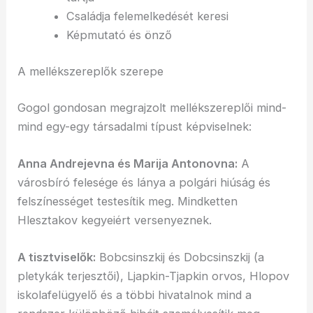
Családja felemelkedését keresi
Képmutató és önző
A mellékszereplők szerepe
Gogol gondosan megrajzolt mellékszereplői mind-
mind egy-egy társadalmi típust képviselnek:
Anna Andrejevna és Marija Antonovna:
A
városbíró felesége és lánya a polgári hiúság és
felszínességet testesítik meg. Mindketten
Hlesztakov kegyeiért versenyeznek.
A tisztviselők:
Bobcsinszkij és Dobcsinszkij (a
pletykák terjesztői), Ljapkin-Tjapkin orvos, Hlopov
iskolafelügyelő és a többi hivatalnok mind a