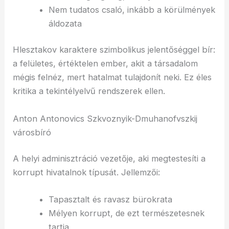
Nem tudatos csaló, inkább a körülmények
áldozata
Hlesztakov karaktere szimbolikus jelentőséggel bír:
a felületes, értéktelen ember, akit a társadalom
mégis felnéz, mert hatalmat tulajdonít neki. Ez éles
kritika a tekintélyelvű rendszerek ellen.
Anton Antonovics Szkvoznyik-Dmuhanofvszkij
városbíró
A helyi adminisztráció vezetője, aki megtestesíti a
korrupt hivatalnok típusát. Jellemzői:
Tapasztalt és ravasz bürokrata
Mélyen korrupt, de ezt természetesnek
tartja