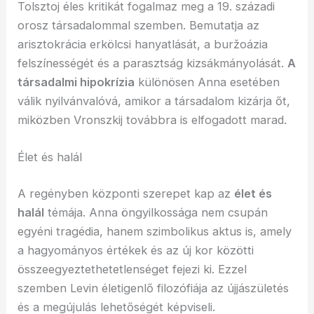
Tolsztoj éles kritikát fogalmaz meg a 19. századi
orosz társadalommal szemben. Bemutatja az
arisztokrácia erkölcsi hanyatlását, a buržoázia
felszínességét és a parasztság kizsákmányolását.
A
társadalmi hipokrízia
különösen Anna esetében
válik nyilvánvalóvá, amikor a társadalom kizárja őt,
miközben Vronszkij továbbra is elfogadott marad.
Élet és halál
A regényben központi szerepet kap az
élet és
halál
témája. Anna öngyilkossága nem csupán
egyéni tragédia, hanem szimbolikus aktus is, amely
a hagyományos értékek és az új kor közötti
összeegyeztethetetlenséget fejezi ki. Ezzel
szemben Levin életigenlő filozófiája az újjászületés
és a megújulás lehetőségét képviseli.