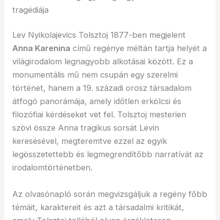
tragédiája
Lev Nyikolajevics Tolsztoj 1877-ben megjelent
Anna Karenina
című regénye méltán tartja helyét a
világirodalom legnagyobb alkotásai között. Ez a
monumentális mű nem csupán egy szerelmi
történet, hanem a 19. századi orosz társadalom
átfogó panorámája, amely időtlen erkölcsi és
filozófiai kérdéseket vet fel. Tolsztoj mesterien
szövi össze Anna tragikus sorsát Levin
keresésével, megteremtve ezzel az egyik
legösszetettebb és legmegrendítőbb narratívát az
irodalomtörténetben.
Az olvasónapló során megvizsgáljuk a regény főbb
témáit, karaktereit és azt a társadalmi kritikát,