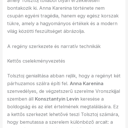
amely Tolsztoj tollából olyan érzékletesen
bontakozik ki. Anna Karenina története nem
csupán egyéni tragédia, hanem egy egész korszak
tükre, amely a hagyományos értékek és a modern
világ közötti feszültséget ábrázolja.
A regény szerkezete és narratív technikák
Kettős cselekményvezetés
Tolsztoj genialitása abban rejlik, hogy a regényt két
párhuzamos szálra építi fel.
Anna Karenina
szenvedélyes, de végzetszerű szerelme Vronszkijjal
szemben áll
Konsztantyin Levin
keresése a
boldogság és az élet értelmének megtalálására. Ez
a kettős szerkezet lehetővé teszi Tolsztoj számára,
hogy bemutassa a szerelem különböző arcait: a