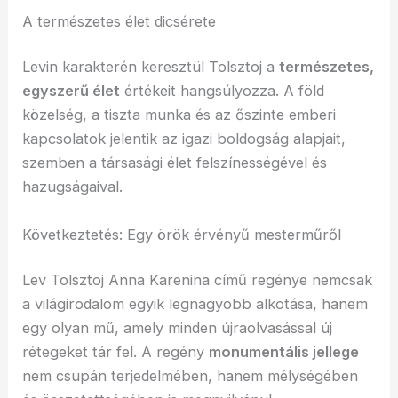
A természetes élet dicsérete
Levin karakterén keresztül Tolsztoj a
természetes,
egyszerű élet
értékeit hangsúlyozza. A föld
közelség, a tiszta munka és az őszinte emberi
kapcsolatok jelentik az igazi boldogság alapjait,
szemben a társasági élet felszínességével és
hazugságaival.
Következtetés: Egy örök érvényű mesterműről
Lev Tolsztoj Anna Karenina című regénye nemcsak
a világirodalom egyik legnagyobb alkotása, hanem
egy olyan mű, amely minden újraolvasással új
rétegeket tár fel. A regény
monumentális jellege
nem csupán terjedelmében, hanem mélységében