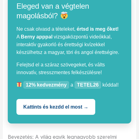
Eleged van a végtelen
magolásból?
Ne csak olvasd a tételeket,
értsd is meg őket!
A
Berny apppal
vizsgaközpontú videókkal,
interaktív gyakorló és érettségi kvízekkel
készülhetsz a magyar, töri és angol érettségire.
Felejtsd el a száraz szövegeket, és válts
innovatív, stresszmentes felkészülésre!
12% kedvezmény
a
TETEL26
kóddal!
Kattints és kezdd el most →
Bevezetés: A világ egyik legnagyobb szerelmi