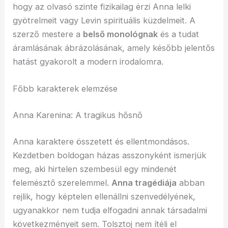
hogy az olvasó szinte fizikailag érzi Anna lelki
gyötrelmeit vagy Levin spirituális küzdelmeit. A
szerző mestere a
belső monológnak
és a tudat
áramlásának ábrázolásának, amely később jelentős
hatást gyakorolt a modern irodalomra.
Főbb karakterek elemzése
Anna Karenina: A tragikus hősnő
Anna karaktere összetett és ellentmondásos.
Kezdetben boldogan házas asszonyként ismerjük
meg, aki hirtelen szembesül egy mindenét
felemésztő szerelemmel.
Anna tragédiája
abban
rejlik, hogy képtelen ellenállni szenvedélyének,
ugyanakkor nem tudja elfogadni annak társadalmi
következményeit sem. Tolsztoj nem ítéli el