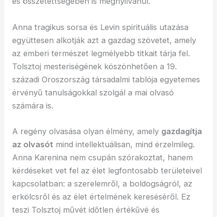
és összetettségében is megnyilvánul.
Anna tragikus sorsa és Levin spirituális utazása
együttesen alkotják azt a gazdag szövetet, amely
az emberi természet legmélyebb titkait tárja fel.
Tolsztoj mesteriségének köszönhetően a 19.
századi Oroszország társadalmi tablója egyetemes
érvényű tanulságokkal szolgál a mai olvasó
számára is.
A regény olvasása olyan élmény, amely
gazdagítja
az olvasót
mind intellektuálisan, mind érzelmileg.
Anna Karenina nem csupán szórakoztat, hanem
kérdéseket vet fel az élet legfontosabb területeivel
kapcsolatban: a szerelemről, a boldogságról, az
erkölcsről és az élet értelmének kereséséről. Ez
teszi Tolsztoj művét időtlen értékűvé és