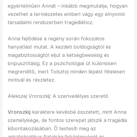
egyértelműen Annát – inkább megmutatja, hogyan
vezethet a természetes emberi vágy egy elnyomó
társadalmi rendszerben tragédiához.
Anna fejlődése a regény során fokozatos
hanyatlást mutat. A kezdeti boldogságtól és
magabiztosságtól eljut a kétségbeesésig és
önpusztításig. Ez a pszichológiai út különösen
megrendítő, mert Tolsztoj minden lépést hitelesen
motivál és részletez.
Alekszej Vronszkij: A szenvedélyes szerető
Vronszkij
karaktere kevésbé összetett, mint Anna
személyisége, de fontos szerepet játszik a tragédia
kibontakozásában. Ő testesíti meg az
arisztokratikus fiatalság felületességét és