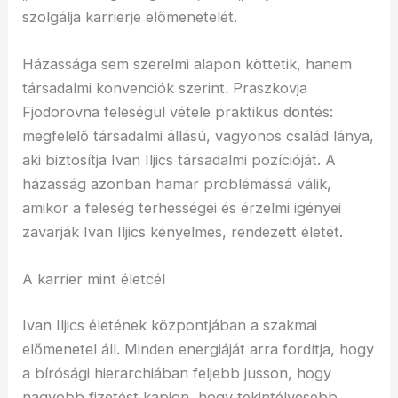
szolgálja karrierje előmenetelét.
Házassága sem szerelmi alapon köttetik, hanem
társadalmi konvenciók szerint. Praszkovja
Fjodorovna feleségül vétele praktikus döntés:
megfelelő társadalmi állású, vagyonos család lánya,
aki biztosítja Ivan Iljics társadalmi pozícióját. A
házasság azonban hamar problémássá válik,
amikor a feleség terhességei és érzelmi igényei
zavarják Ivan Iljics kényelmes, rendezett életét.
A karrier mint életcél
Ivan Iljics életének központjában a szakmai
előmenetel áll. Minden energiáját arra fordítja, hogy
a bírósági hierarchiában feljebb jusson, hogy
nagyobb fizetést kapjon, hogy tekintélyesebb