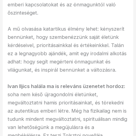
emberi kapcsolatokat és az önmagunktól való
őszinteséget.
A mű olvasása katartikus élmény lehet: kényszerít
bennünket, hogy szembenézzünk saját életünk
kérdéseivel, prioritásainkkal és értékeinkkel. Talán
ez a legnagyobb ajándék, amit egy irodalmi alkotás
adhat: hogy segít megérteni önmagunkat és
világunkat, és inspirál bennünket a változásra.
Ivan Iljics halála ma is releváns üzenetet hordoz:
soha nem késő újragondolni életünket,
megváltoztatni hamis prioritásainkat, és törekedni
az autentikus emberi létre. Még ha fizikailag nem is
tudunk mindent megváltoztatni, spirituálisan mindig
van lehetőségünk a megújulásra és a
megbékélésre. Ez teszi Tolsztoj novellája