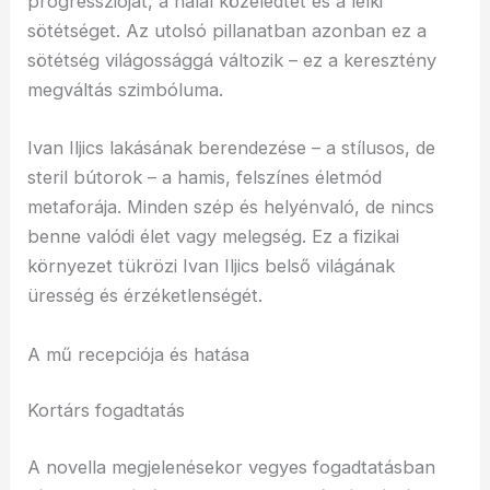
progresszióját, a halál közeledtét és a lelki
sötétséget. Az utolsó pillanatban azonban ez a
sötétség világossággá változik – ez a keresztény
megváltás szimbóluma.
Ivan Iljics lakásának berendezése – a stílusos, de
steril bútorok – a hamis, felszínes életmód
metaforája. Minden szép és helyénvaló, de nincs
benne valódi élet vagy melegség. Ez a fizikai
környezet tükrözi Ivan Iljics belső világának
üresség és érzéketlenségét.
A mű recepciója és hatása
Kortárs fogadtatás
A novella megjelenésekor vegyes fogadtatásban