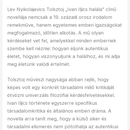
Lev Nyikolajevics Tolsztoj „Ivan Iljics halála” című
novellája nemcsak a 19. századi orosz irodalom
remekműve, hanem egyetemes emberi igazságokat
megfogalmazó, időtlen alkotás. A mű olyan
kérdéseket vet fel, amelyekkel minden embernek
szembe kell néznie: hogyan éljünk autentikus
életet, hogyan viszonyuljunk a halálhoz, és mi adja
meg életünk valódi értelmét.
Tolsztoj művészi nagysága abban rejlik, hogy
képes volt egy konkrét társadalmi miliő kritikáját
ötvözni univerzális filozófiai kérdésfelvetésekkel.
Ivan Iljics története egyszerre specifikus
társadalomkritika és általános emberi dráma. A
novella arra tanít meg, hogy a külső siker és
társadalmi elismerés nem pótolhatja az autentikus