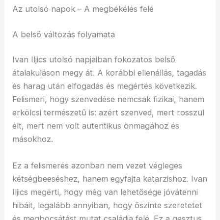
Az utolsó napok – A megbékélés felé
A belső változás folyamata
Ivan Iljics utolsó napjaiban fokozatos belső
átalakuláson megy át. A korábbi ellenállás, tagadás
és harag után elfogadás és megértés következik.
Felismeri, hogy szenvedése nemcsak fizikai, hanem
erkölcsi természetű is: azért szenved, mert rosszul
élt, mert nem volt autentikus önmagához és
másokhoz.
Ez a felismerés azonban nem vezet végleges
kétségbeeséshez, hanem egyfajta katarzishoz. Ivan
Iljics megérti, hogy még van lehetősége jóvátenni
hibáit, legalább annyiban, hogy őszinte szeretetet
és megbocsátást mutat családja felé. Ez a gesztus