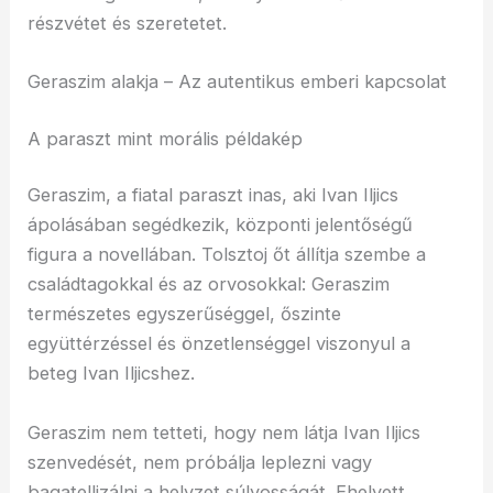
részvétet és szeretetet.
Geraszim alakja – Az autentikus emberi kapcsolat
A paraszt mint morális példakép
Geraszim, a fiatal paraszt inas, aki Ivan Iljics
ápolásában segédkezik, központi jelentőségű
figura a novellában. Tolsztoj őt állítja szembe a
családtagokkal és az orvosokkal: Geraszim
természetes egyszerűséggel, őszinte
együttérzéssel és önzetlenséggel viszonyul a
beteg Ivan Iljicshez.
Geraszim nem tetteti, hogy nem látja Ivan Iljics
szenvedését, nem próbálja leplezni vagy
bagatellizálni a helyzet súlyosságát. Ehelyett