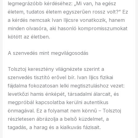
legmegrázóbb kérdéséhez: „Mi van, ha egész
életem, tudatos életem egyszerűen rossz volt?” Ez
a kérdés nemcsak Ivan Iljicsre vonatkozik, hanem
minden olvasóra, aki hasonló kompromisszumokat
kötött az életben.
A szenvedés mint megvilágosodás
Tolsztoj keresztény világnézete szerint a
szenvedés tisztító erővel bír. Ivan Iljics fizikai
fájdalma fokozatosan lelki megtisztuláshoz vezet:
levetkőzi hamis énképét, társadalmi álarcait, és
megpróbál kapcsolatba kerülni autentikus
önmagával. Ez a folyamat nem könnű – Tolsztoj
részletesen ábrázolja a belső küzdelmet, a
tagadás, a harag és a kialkuvás fázisait.