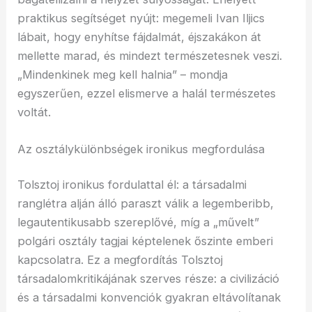
praktikus segítséget nyújt: megemeli Ivan Iljics
lábait, hogy enyhítse fájdalmát, éjszakákon át
mellette marad, és mindezt természetesnek veszi.
„Mindenkinek meg kell halnia” – mondja
egyszerűen, ezzel elismerve a halál természetes
voltát.
Az osztálykülönbségek ironikus megfordulása
Tolsztoj ironikus fordulattal él: a társadalmi
ranglétra alján álló paraszt válik a legemberibb,
legautentikusabb szereplővé, míg a „művelt”
polgári osztály tagjai képtelenek őszinte emberi
kapcsolatra. Ez a megfordítás Tolsztoj
társadalomkritikájának szerves része: a civilizáció
és a társadalmi konvenciók gyakran eltávolítanak