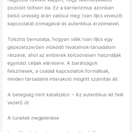
pozíciót töltsön be. Ez a karrierizmus azonban
belső üresség árán valósul meg: Ivan Iljics elveszíti
kapcsolatát önmagával és autentikus érzelmeivel.
Tolsztoj bemutatja, hogyan válik Ivan Iljics egy
gépezetszerűen működő hivatalnok-társadalom
részévé, ahol az emberek kölcsönösen használják
egymást céljaik elérésére. A barátságok
felszínesek, a családi kapcsolatok formálisak,
minden társadalmi interakció mögött számítás áll.
A betegség mint katalizátor – Az autentikus lét felé
vezető út
A tünetek megjelenése