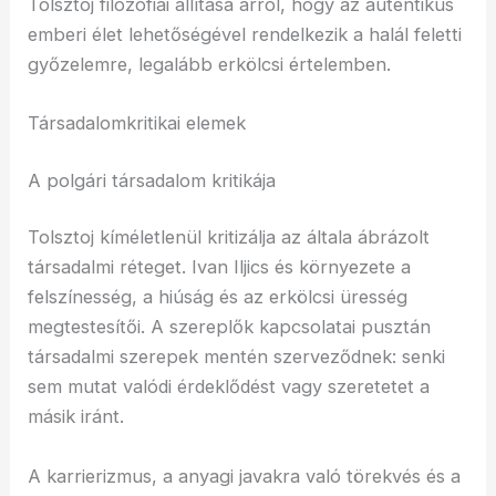
Tolsztoj filozófiai állítása arról, hogy az autentikus
emberi élet lehetőségével rendelkezik a halál feletti
győzelemre, legalább erkölcsi értelemben.
Társadalomkritikai elemek
A polgári társadalom kritikája
Tolsztoj kíméletlenül kritizálja az általa ábrázolt
társadalmi réteget. Ivan Iljics és környezete a
felszínesség, a hiúság és az erkölcsi üresség
megtestesítői. A szereplők kapcsolatai pusztán
társadalmi szerepek mentén szerveződnek: senki
sem mutat valódi érdeklődést vagy szeretetet a
másik iránt.
A karrierizmus, a anyagi javakra való törekvés és a