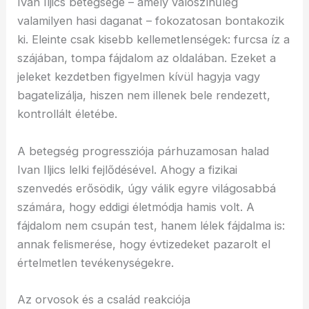
Ivan Iljics betegsége – amely valószínűleg
valamilyen hasi daganat – fokozatosan bontakozik
ki. Eleinte csak kisebb kellemetlenségek: furcsa íz a
szájában, tompa fájdalom az oldalában. Ezeket a
jeleket kezdetben figyelmen kívül hagyja vagy
bagatelizálja, hiszen nem illenek bele rendezett,
kontrollált életébe.
A betegség progressziója párhuzamosan halad
Ivan Iljics lelki fejlődésével. Ahogy a fizikai
szenvedés erősödik, úgy válik egyre világosabbá
számára, hogy eddigi életmódja hamis volt. A
fájdalom nem csupán test, hanem lélek fájdalma is:
annak felismerése, hogy évtizedeket pazarolt el
értelmetlen tevékenységekre.
Az orvosok és a család reakciója