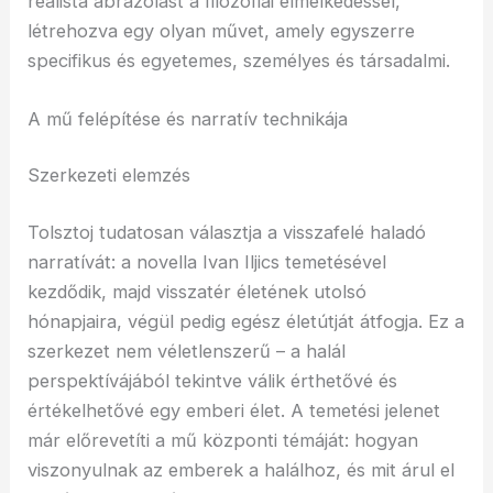
realista ábrázolást a filozófiai elmélkedéssel,
létrehozva egy olyan művet, amely egyszerre
specifikus és egyetemes, személyes és társadalmi.
A mű felépítése és narratív technikája
Szerkezeti elemzés
Tolsztoj tudatosan választja a visszafelé haladó
narratívát: a novella Ivan Iljics temetésével
kezdődik, majd visszatér életének utolsó
hónapjaira, végül pedig egész életútját átfogja. Ez a
szerkezet nem véletlenszerű – a halál
perspektívájából tekintve válik érthetővé és
értékelhetővé egy emberi élet. A temetési jelenet
már előrevetíti a mű központi témáját: hogyan
viszonyulnak az emberek a halálhoz, és mit árul el