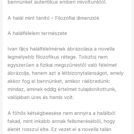
bennünket autentikus emberi mivoltunktól.
A halál mint tanító – Filozófiai dimenziók
A halálfélelem természete
Ivan Iljics halálfélelmének ábrázolása a novella
legmélyebb filozofikus rétege. Tolsztoj nem
egyszerűen a fizikai megszűnéstől való félelmet
ábrázolja, hanem azt a létbizonytalanságot, amely
akkor fog el bennünket, amikor ráébredünk:
mindaz, aminek eddig értelmet tulajdonítottunk,
valójában üres és hamis volt.
A főhős kétségbeesése nem annyira a halálból
fakad, mint inkább annak felismeréséből, hogy
életét rosszul élte. Ez vezet el a novella talán