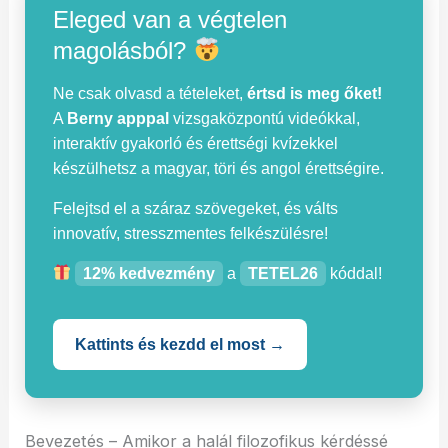
Eleged van a végtelen
magolásból?
Ne csak olvasd a tételeket,
értsd is meg őket!
A
Berny apppal
vizsgaközpontú videókkal,
interaktív gyakorló és érettségi kvízekkel
készülhetsz a magyar, töri és angol érettségire.
Felejtsd el a száraz szövegeket, és válts
innovatív, stresszmentes felkészülésre!
12% kedvezmény
a
TETEL26
kóddal!
Kattints és kezdd el most →
Bevezetés – Amikor a halál filozofikus kérdéssé