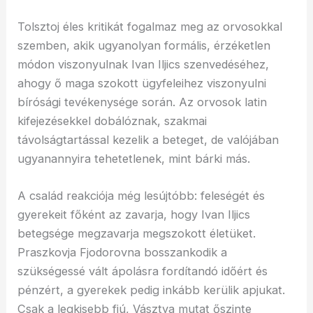
Tolsztoj éles kritikát fogalmaz meg az orvosokkal
szemben, akik ugyanolyan formális, érzéketlen
módon viszonyulnak Ivan Iljics szenvedéséhez,
ahogy ő maga szokott ügyfeleihez viszonyulni
bírósági tevékenysége során. Az orvosok latin
kifejezésekkel dobálóznak, szakmai
távolságtartással kezelik a beteget, de valójában
ugyanannyira tehetetlenek, mint bárki más.
A család reakciója még lesújtóbb: feleségét és
gyerekeit főként az zavarja, hogy Ivan Iljics
betegsége megzavarja megszokott életüket.
Praszkovja Fjodorovna bosszankodik a
szükségessé vált ápolásra fordítandó időért és
pénzért, a gyerekek pedig inkább kerülik apjukat.
Csak a legkisebb fiú, Vásztya mutat őszinte