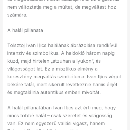
nem változtatja meg a múltat, de megváltást hoz
számára.
A halál pillanata
Tolsztoj Ivan Iljics halálának ábrázolása rendkívül
intenzív és szimbolikus. A haldokló három napig
küzd, majd hirtelen „átzuhan a lyukon”, és
világosságot lát. Ez a misztikus élmény a
keresztény megváltás szimbóluma: Ivan Iljics végül
békére talál, mert sikerült levetkeznie hamis énjét
és megtalálnia autentikus emberi mivoltát.
A halál pillanatában Ivan Iljics azt érti meg, hogy
nincs többé halál – csak szeretet és világosság
van. Ez nem egyszerű vallási vigasz, hanem