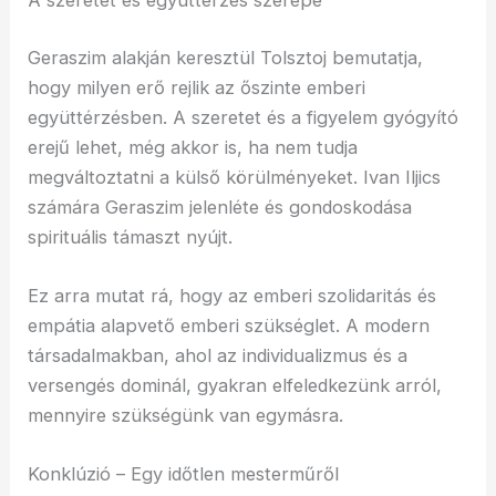
A szeretet és együttérzés szerepe
Geraszim alakján keresztül Tolsztoj bemutatja,
hogy milyen erő rejlik az őszinte emberi
együttérzésben. A szeretet és a figyelem gyógyító
erejű lehet, még akkor is, ha nem tudja
megváltoztatni a külső körülményeket. Ivan Iljics
számára Geraszim jelenléte és gondoskodása
spirituális támaszt nyújt.
Ez arra mutat rá, hogy az emberi szolidaritás és
empátia alapvető emberi szükséglet. A modern
társadalmakban, ahol az individualizmus és a
versengés dominál, gyakran elfeledkezünk arról,
mennyire szükségünk van egymásra.
Konklúzió – Egy időtlen mesterműről