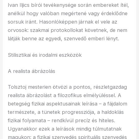
Ivan Iljics bírói tevékenysége során embereket ítél,
anélkül hogy valóban megértené vagy érdeklődne
sorsuk iránt. Hasonlóképpen járnak el vele az
orvosok: szakmai protokollokat követnek, de nem
látják benne az egyedi, szenvedő emberi lényt.
Stilisztikai és irodalmi eszközök
A realista ábrázolás
Tolsztoj mesterien ötvözi a pontos, részletgazdag
realista ábrázolást a filozofikus elmélyüléssel. A
betegség fizikai aspektusainak leírása – a fájdalom
természete, a tünetek progressziója, a haldoklás
fizikai folyamata – rendkívül precíz és hiteles.
Ugyanakkor ezek a leírások mindig túlmutatnak
magukon: a fizikai szenvedés spirituális szenvedés