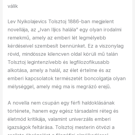
válik
Lev Nyikolajevics Tolsztoj 1886-ban megjelent
novellája, az „Ivan Iljics halála” egy olyan irodalmi
remekmű, amely az emberi lét legmélyebb
kérdéseivel szembesít bennünket. Ez a viszonylag
rövid, mindössze kilencven oldal körüli mű talán
Tolsztoj legintenzívebb és legfilozofikusabb
alkotása, amely a halál, az élet értelme és az
emberi kapcsolatok természetét boncolgatja olyan
mélységgel, amely még ma is megrázó erejű.
A novella nem csupán egy férfi haldoklásának
története, hanem egy egész társadalmi réteg és
életmód kritikája, valamint univerzális emberi
igazságok feltárása. Tolsztoj mesterin ötvözi a