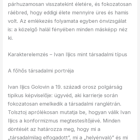
párhuzamosan visszatekint életére, és fokozatosan
ráébred, hogy eddigi élete mennyire üres és hamis
volt. Az emlékezés folyamata egyben önvizsgálat
is: a közelgő halál fényében minden másképp néz
ki.
Karakterelemzés – Ivan Iljics mint társadalmi típus
A főhős társadalmi portréja
Ivan Iljics Golovin a 19. századi orosz polgárság
tipikus képviselője: ügyvéd, aki karrierje során
fokozatosan emelkedik a társadalmi ranglétrán.
Tolsztoj aprólékosan mutatja be, hogyan válik Ivan
Iljics a konformizmus megtestesítőjévé. Minden
döntését az határozza meg, hogy mi a
„társadalmilag elfogadott”, mi a „helyénvaló” és mi