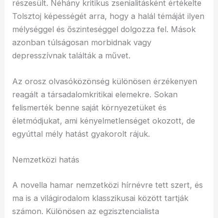
részesült. Néhány kritikus zsenialitásként értékelte
Tolsztoj képességét arra, hogy a halál témáját ilyen
mélységgel és őszinteséggel dolgozza fel. Mások
azonban túlságosan morbidnak vagy
depresszívnak találták a művet.
Az orosz olvasóközönség különösen érzékenyen
reagált a társadalomkritikai elemekre. Sokan
felismerték benne saját környezetüket és
életmódjukat, ami kényelmetlenséget okozott, de
egyúttal mély hatást gyakorolt rájuk.
Nemzetközi hatás
A novella hamar nemzetközi hírnévre tett szert, és
ma is a világirodalom klasszikusai között tartják
számon. Különösen az egzisztencialista