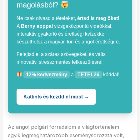
magolásból?
Ne csak olvasd a tételeket,
értsd is meg őket!
A
Berny apppal
vizsgaközpontú videókkal,
interaktív gyakorló és érettségi kvízekkel
készülhetsz a magyar, töri és angol érettségire.
Felejtsd el a száraz szövegeket, és válts
innovatív, stresszmentes felkészülésre!
12% kedvezmény
a
TETEL26
kóddal!
Kattints és kezdd el most →
Az angol polgári forradalom a világtörténelem
egyik legmeghatározóbb eseménysorozata volt,