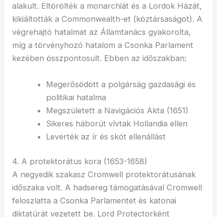
alakult. Eltörölték a monarchiát és a Lordok Házát,
kikiáltották a Commonwealth-et (köztársaságot). A
végrehajtó hatalmat az Államtanács gyakorolta,
míg a törvényhozó hatalom a Csonka Parlament
kezében összpontosult. Ebben az időszakban:
Megerősödött a polgárság gazdasági és
politikai hatalma
Megszületett a Navigációs Akta (1651)
Sikeres háborút vívtak Hollandia ellen
Leverték az ír és skót ellenállást
4. A protektorátus kora (1653-1658)
A negyedik szakasz Cromwell protektorátusának
időszaka volt. A hadsereg támogatásával Cromwell
feloszlatta a Csonka Parlamentet és katonai
diktatúrát vezetett be. Lord Protectorként