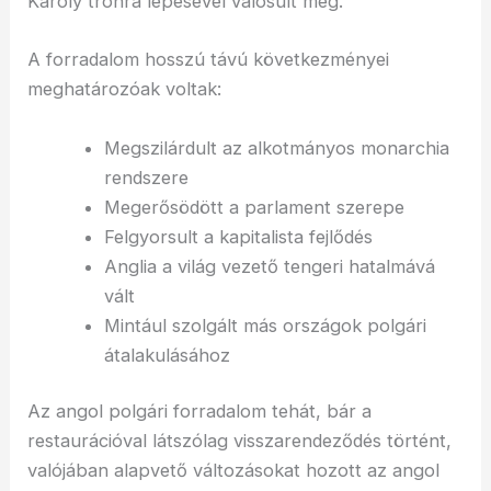
Károly trónra lépésével valósult meg.
A forradalom hosszú távú következményei
meghatározóak voltak:
Megszilárdult az alkotmányos monarchia
rendszere
Megerősödött a parlament szerepe
Felgyorsult a kapitalista fejlődés
Anglia a világ vezető tengeri hatalmává
vált
Mintául szolgált más országok polgári
átalakulásához
Az angol polgári forradalom tehát, bár a
restaurációval látszólag visszarendeződés történt,
valójában alapvető változásokat hozott az angol