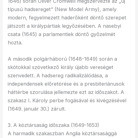
1646) során Oliver Cromwell megszervezte az „új
típusú hadsereget” (New Model Army), amely
modern, fegyelmezett haderőként döntő szerepet
játszott a királypártiak legyőzésében. A nasebyi
csata (1645) a parlamentiek döntő győzelmét
hozta.
A második polgárháború (1648-1649) során a
skótokkal szövetkező király újabb vereséget
szenvedett. A hadsereg radikalizálódása, a
independensek előretörése és a presbiteriánusok
háttérbe szorulása jellemezte ezt az időszakot. A
szakasz I. Károly perbe fogásával és kivégzésével
(1649. január 30.) zárult.
3. A köztársaság időszaka (1649-1653)
A harmadik szakaszban Anglia köztársasággá