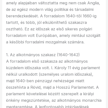
amely alapjaiban változtatta meg nem csak Anglia,
de az egész modern világ politikai és társadalmi
berendezkedését. A forradalom 1640-től 1660-ig
tartott, és több, jól elkülöníthető szakaszra
osztható. Ez az időszak az első sikeres polgári
forradalom volt Európában, amely mintául szolgált
a későbbi forradalmi mozgalmak számára.
1. Az alkotmányos szakasz (1640-1642)
A forradalom első szakasza az alkotmányos
küzdelem időszaka volt. I. Károly 11 évig parlament
nélkül uralkodott (személyes uralom időszaka),
majd 1640-ben pénzügyi nehézségei miatt
összehívta a Rövid, majd a Hosszú Parlamentet. A
parlament követelései között szerepelt a királyi
önkény megszüntetése, az alkotmányos monarchia
megteremtése. A legfontosabb intézkedések